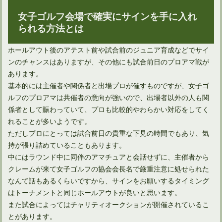
女子ゴルフ会場で確実にサインを手に入れ
られる方法とは
ホールアウト後のアテスト前や試合前のジュニア育成などでサイ
ンのチャンスはありますが、その他にも試合前日のプロアマ戦が
あります。
ゴルフの服装でTシャツ排除の理由を知っても励行しますか？
基本的には主催者や関係者と出場プロが催すものですが、女子ゴ
ルフのプロアマは共催者の意向が強いので、出場者以外の人も関
係者として賑わっていて、プロも比較的やわらかい対応をしてく
ゴルフラウンド中にショットの打数制限はあるか？ないのか？
れることが多いようです。
ただしプロにとっては試合前日の貴重な下見の時間でもあり、気
持が張り詰めていることもあります。
ゴルフに存在する暗黙のルールは「ラウンド中に帽子を被る」
中にはラウンド中に同伴のアマチュアと会話せずに、主催者から
クレームが来て女子ゴルフの協会会長名で厳重注意に処せられた
なんて話もあるくらいですから、サインをお願いするタイミング
はトーナメントと同じホールアウトが良いと思います。
ゴルフ場の服装マナーではスニーカーはOKなのかNGなのか
また試合によってはチャリティオークションが開催されているこ
とがあります。