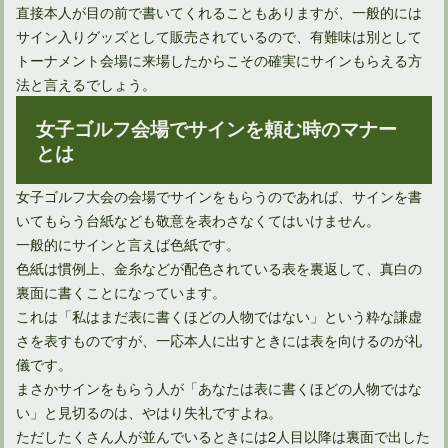
直接本人が目の前で書いてくれることもありますが、一般的には
ゴルフラウンドでハーフプレーにどのくらい時間を掛けてる？
サイン入りグッズとして販売されているので、有難味は別として
トーナメント会場に来場したからこその確実にサインもらえる方
法と言えるでしょう。
女子ゴルフ会場でサインを頼む時のマナー
とは
女子ゴルフ大会の会場でサインをもらうのであれば、サインを書
いてもらう台紙なども敬意を表わさなくてはいけません。
一般的にサインと言えば色紙です。
色紙は慣例上、金糸などが配色されている表を裏返して、真白の
裏面に書くことになっています。
これは「私はまだ表に書くほどの人物ではない」という粋な謙虚
さを表すものですが、一応本人に出すときには表を向けるのが礼
儀です。
まさかサインをもらう人が「あなたは表に書くほどの人物ではな
い」と見切るのは、やはり失礼ですよね。
ただしたくさん人が並んでいるときには2人目以降は裏面で出した