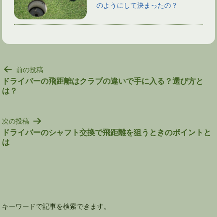
のようにして決まったの？
投
前の投稿
稿
ドライバーの飛距離はクラブの違いで手に入る？選び方と
は？
ナ
ビ
ゲ
次の投稿
ー
ドライバーのシャフト交換で飛距離を狙うときのポイントと
シ
は
ョ
ン
キーワードで記事を検索できます。