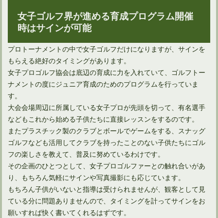
女子ゴルフ界が進める育成プログラム開催
ゴルフ場が定める服装の決まりに正しい根拠ってあるの？
時はサインが可能
プロトーナメントの中で女子ゴルフだけになりますが、サインを
もらえる絶好のタイミングがあります。
女子プロゴルフ協会は底辺の育成に力を入れていて、ゴルフトー
ナメントの度にジュニア育成のためのプログラムを行っていま
す。
大会会場周辺に所属している女子プロが先頭を切って、有名選手
などもこれから始める子供たちに直接レッスンをするのです。
またプラスチック製のクラブとボールでゲームをする、スナッグ
ゴルフなども活用してクラブを持ったことのない子供たちにゴル
フの楽しさを教えて、普及に努めているわけです。
ゴルフのルールによるワンクラブの測り方を知っていますか？
その企画のひとつとして、女子プロゴルファーとの触れ合いがあ
り、もちろん気軽にサインや写真撮影にも応じています。
もちろん子供がいないと指導は受けられませんが、観客として見
ている分に問題ありませんので、タイミングを計ってサインをお
願いすれば快く書いてくれるはずです。