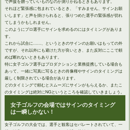
で声援を贈っていいものなのか測りかねるときもあります。
それほど緊張感に包まれているとき、「すみません、サインお願
いします」と声を掛けられると、張りつめた選手の緊張感が切れ
てしまうかもしれません。
ゴルフのルールではボールについた泥を拭くことはできない？
このようにプロ選手にサインを求めるのにはタイミングがありま
す。
これから試合に……、というときのサインのお願いはもっての外
ですが、それ以外にも避けた方が良いとき、また反対にここで頼
めば断れないときもあります。
特に女子ゴルフ選手はプロダクションと業務提携している場合も
あって、一緒に写真に写るときの肖像権やサインのタイミングは
厳しく制限されている場合があります。
どのタイミングで頼むとスムーズにサインがもらえるか、またこ
のタイミングは絶対にNGというところを確認していきましょう。
女子ゴルフの会場ではサインのタイミング
ゴルフルールに定められていた二度打ちが消える理由とは？
は一瞬しかない！
女子ゴルフの大会では、選手と観客はセパレートされていて、一