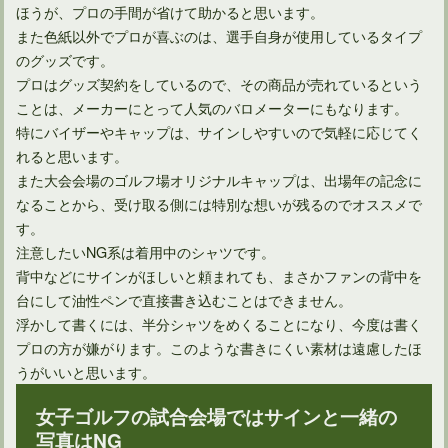
ほうが、プロの手間が省けて助かると思います。
また色紙以外でプロが喜ぶのは、選手自身が使用しているタイプ
のグッズです。
プロはグッズ契約をしているので、その商品が売れているという
ことは、メーカーにとって人気のバロメーターにもなります。
特にバイザーやキャップは、サインしやすいので気軽に応じてく
れると思います。
また大会会場のゴルフ場オリジナルキャップは、出場年の記念に
なることから、受け取る側には特別な想いが残るのでオススメで
す。
注意したいNG系は着用中のシャツです。
背中などにサインがほしいと頼まれても、まさかファンの背中を
台にして油性ペンで直接書き込むことはできません。
浮かして書くには、半分シャツをめくることになり、今度は書く
プロの方が嫌がります。このような書きにくい素材は遠慮したほ
うがいいと思います。
女子ゴルフの試合会場ではサインと一緒の
写真はNG