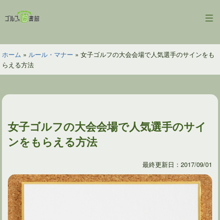
コ
ン
ゴ
テ
ル
ン
フ
ツ
ホーム
»
ルール・マナー
»
女子ゴルフの大会会場で人気選手のサインをも
の
へ
らえる方法
図
ス
書
キ
館
ッ
プ
女子ゴルフの大会会場で人気選手のサイ
ンをもらえる方法
最終更新日：2017/09/01