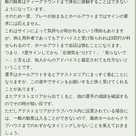
般の観客はティーグラウンドまで身近に接触することはできない
ようになっています。
そのため一度、プレーが始まるとホールアウトまではサインの要
求には応えません。
これはサインによって気持ちが削がれるという理由もあります
が、例え局外者であってもアドバイスと受け取られれば2罰打が科
せられるので、ホールアウトまで会話は慎むことになります。
つまり、1度サインしてから「右側気をつけて！」「焦らないで
～」と言えば、知人からのアドバイスと裁定されても仕方ないと
ゴルフルールの改正で池の処置は大幅に変わるのか？
いうことです。
選手はホールアウトするとアテストエリアにまっすぐ進むことに
なりますが、この道中でサインをお願いすると快く受けてくれる
ことがあります。
またアテストエリアから出てくると、他の選手の成績を確認する
のでその時が狙い目です。
ただしアテストエリアがクラブハウス内に設置されている場合に
は、一般の観客は入ることができないので、最終ホールからクラ
ブハウスまでのわずかなタイミングしかないことを覚えておきま
しょう。