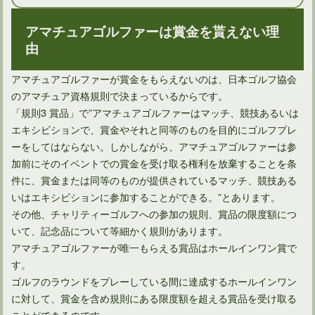
ゴルフの服装マナーでスキニーパンツの着用は大丈夫なのか
アマチュアゴルファーは賞金を貰えない理
由
アマチュアゴルファーが賞金をもらえないのは、日本ゴルフ協会
のアマチュア資格規則で決まっているからです。
「規則3 賞品」で”アマチュアゴルファーはマッチ、競技あるいは
エキシビションで、賞金やそれと同等のものを目的にゴルフプレ
ーをしてはならない。しかしながら、アマチュアゴルファーは参
加前にそのイベントでの賞金を受け取る権利を放棄することを条
件に、賞金または同等のものが提供されているマッチ、競技ある
いはエキシビションに参加することができる。”とあります。
その他、チャリティーゴルフへの参加の規則、賞品の限度額につ
ゴルフのルールではボールについた泥を拭くことはできない？
いて、記念品について等細かく規則があります。
アマチュアゴルファーが唯一もらえる賞品はホールインワン賞で
す。
ゴルフのラウンドをプレーしている間に達成するホールインワン
に対して、賞金を含め規則にある限度額を超える賞品を受け取る
ことができるのです。