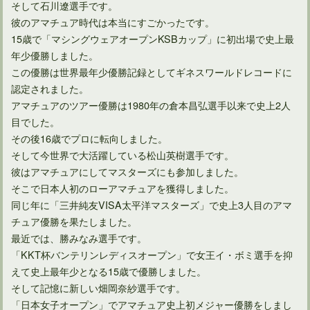
そして石川遼選手です。
彼のアマチュア時代は本当にすごかったです。
15歳で「マシングウェアオープンKSBカップ」に初出場で史上最
年少優勝しました。
この優勝は世界最年少優勝記録としてギネスワールドレコードに
認定されました。
アマチュアのツアー優勝は1980年の倉本昌弘選手以来で史上2人
目でした。
その後16歳でプロに転向しました。
そして今世界で大活躍している松山英樹選手です。
彼はアマチュアにしてマスターズにも参加しました。
そこで日本人初のローアマチュアを獲得しました。
同じ年に「三井純友VISA太平洋マスターズ」で史上3人目のアマ
チュア優勝を果たしました。
最近では、勝みなみ選手です。
「KKT杯バンテリンレディスオープン」で女王イ・ボミ選手を抑
えて史上最年少となる15歳で優勝しました。
そして記憶に新しい畑岡奈紗選手です。
「日本女子オープン」でアマチュア史上初メジャー優勝をしまし