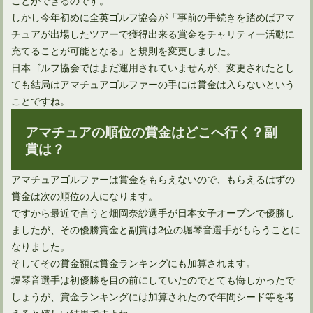
しかし今年初めに全英ゴルフ協会が「事前の手続きを踏めばアマ
チュアが出場したツアーで獲得出来る賞金をチャリティー活動に
充てることが可能となる」と規則を変更しました。
日本ゴルフ協会ではまだ運用されていませんが、変更されたとし
ても結局はアマチュアゴルファーの手には賞金は入らないという
ことですね。
ゴルフルールに定められていた二度打ちが消える理由とは？
アマチュアの順位の賞金はどこへ行く？副
賞は？
アマチュアゴルファーは賞金をもらえないので、もらえるはずの
賞金は次の順位の人になります。
ですから最近で言うと畑岡奈紗選手が日本女子オープンで優勝し
ましたが、その優勝賞金と副賞は2位の堀琴音選手がもらうことに
なりました。
そしてその賞金額は賞金ランキングにも加算されます。
堀琴音選手は初優勝を目の前にしていたのでとても悔しかったで
しょうが、賞金ランキングには加算されたので年間シード等を考
ゴルフルールの改正で池の処置は大幅に変わるのか？
えると嬉しい結果ですよね。