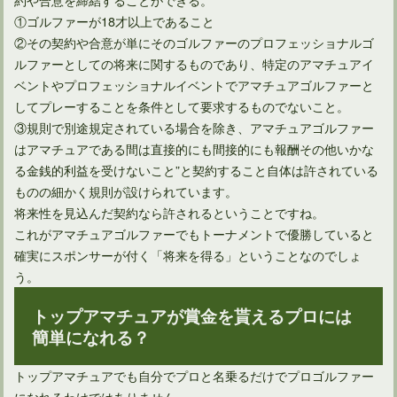
①ゴルファーが18才以上であること
②その契約や合意が単にそのゴルファーのプロフェッショナルゴ
ルファーとしての将来に関するものであり、特定のアマチュアイ
ベントやプロフェッショナルイベントでアマチュアゴルファーと
ゴルフのルールによるワンクラブの測り方を知っていますか？
してプレーすることを条件として要求するものでないこと。
③規則で別途規定されている場合を除き、アマチュアゴルファー
はアマチュアである間は直接的にも間接的にも報酬その他いかな
る金銭的利益を受けないこと”と契約すること自体は許されている
ものの細かく規則が設けられています。
将来性を見込んだ契約なら許されるということですね。
これがアマチュアゴルファーでもトーナメントで優勝していると
確実にスポンサーが付く「将来を得る」ということなのでしょ
う。
トップアマチュアが賞金を貰えるプロには
簡単になれる？
ゴルフの服装でTシャツ排除の理由を知っても励行しますか？
トップアマチュアでも自分でプロと名乗るだけでプロゴルファー
になれるわけではありません。