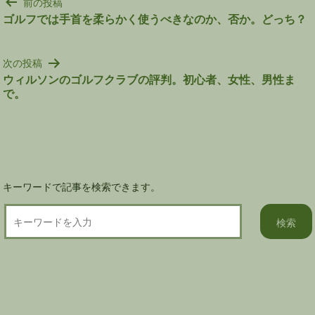
投
前の投稿
稿
ゴルフでは手首を柔らかく使うべきなのか、否か。どっち？
ナ
ビ
次の投稿
ゲ
ウィルソンのゴルフクラブの評判。初心者、女性、男性ま
ー
で。
シ
ョ
ン
キーワードで記事を検索できます。