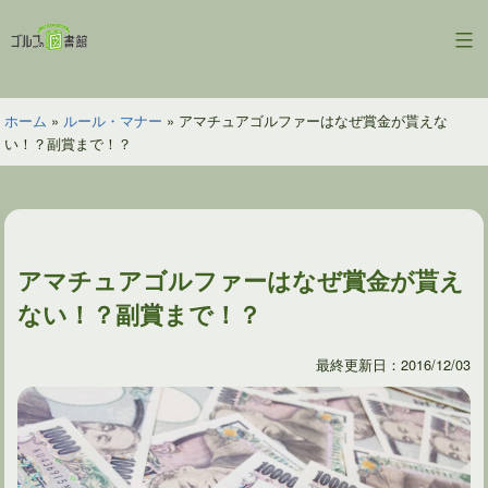
コ
ン
ゴ
テ
ル
ン
フ
ツ
ホーム
»
ルール・マナー
»
アマチュアゴルファーはなぜ賞金が貰えな
の
へ
い！？副賞まで！？
図
ス
書
キ
館
ッ
プ
アマチュアゴルファーはなぜ賞金が貰え
ない！？副賞まで！？
最終更新日：2016/12/03