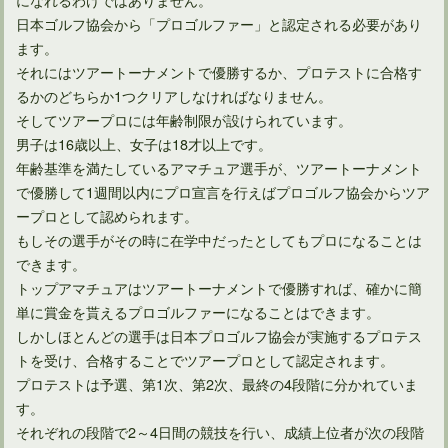
ゴルフラウンド中にショットの打数制限はあるか？ないのか？
日本ゴルフ協会から「プロゴルファー」と認定される必要があり
ます。
それにはツアートーナメントで優勝するか、プロテストに合格す
ゴルフに存在する暗黙のルールは「ラウンド中に帽子を被る」
るかのどちらか1つクリアしなければなりません。
そしてツアープロには年齢制限が設けられています。
男子は16歳以上、女子は18才以上です。
年齢基準を満たしているアマチュア選手が、ツアートーナメント
ゴルフ場の服装マナーではスニーカーはOKなのかNGなのか
で優勝して1週間以内にプロ宣言を行えばプロゴルフ協会からツア
ープロとして認められます。
もしその選手がその時に在学中だったとしてもプロになることは
ゴルフラウンドでハーフプレーにどのくらい時間を掛けてる？
できます。
トップアマチュアはツアートーナメントで優勝すれば、確かに簡
単に賞金を貰えるプロゴルファーになることはできます。
しかしほとんどの選手は日本プロゴルフ協会が実施するプロテス
トを受け、合格することでツアープロとして認定されます。
プロテストは予選、第1次、第2次、最終の4段階に分かれていま
す。
それぞれの段階で2～4日間の競技を行い、成績上位者が次の段階