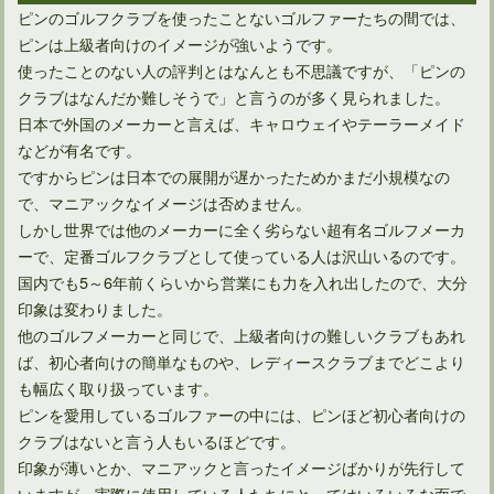
ピンのゴルフクラブを使ったことないゴルファーたちの間では、
ウェッジの選び方のポイント！たくさんのロフト角を持つこと
ピンは上級者向けのイメージが強いようです。
使ったことのない人の評判とはなんとも不思議ですが、「ピンの
クラブはなんだか難しそうで」と言うのが多く見られました。
日本で外国のメーカーと言えば、キャロウェイやテーラーメイド
などが有名です。
ですからピンは日本での展開が遅かったためかまだ小規模なの
で、マニアックなイメージは否めません。
しかし世界では他のメーカーに全く劣らない超有名ゴルフメーカ
ーで、定番ゴルフクラブとして使っている人は沢山いるのです。
国内でも5～6年前くらいから営業にも力を入れ出したので、大分
印象は変わりました。
他のゴルフメーカーと同じで、上級者向けの難しいクラブもあれ
アイアンのスチールシャフトを比較して必要なものが分かる？
ば、初心者向けの簡単なものや、レディースクラブまでどこより
も幅広く取り扱っています。
ピンを愛用しているゴルファーの中には、ピンほど初心者向けの
クラブはないと言う人もいるほどです。
印象が薄いとか、マニアックと言ったイメージばかりが先行して
いますが、実際に使用している人たちにとってはいろいろな面で