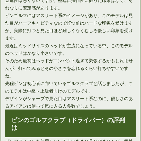
れなりに安定感があります。
ピンゴルフにはアスリート系のイメージがあり、このモデルは見
た目がハーフキャビティなので打つ前はハードな印象を受けます
が、実際に打つと見た目ほど難しくなくむしろ優しい印象を受け
ウェッジ性能はヘッドだけでなくシャフトの選び方も重要！
ます。
最近はミッドサイズのヘッドが主流になっている中、このモデル
のヘッドはかなり小さいです。
そのため最初はヘッドがコンパクト過ぎて緊張するかもしれませ
んが、打ってみるとその小ささを忘れるくらい打ちやすいです
ね。
先程ピンは初心者に向いているゴルフクラブと話しましたが、こ
のモデルは中級～上級者向けのモデルです。
デザインがシャープで見た目はアスリート系なのに、優しさのあ
るアイアンは使って気に入る人多数でしょう。
ピンのゴルフクラブ（ドライバー）の評判
アイアンのシャフトはカーボンシャフトがメリット多めかも？
は
ピンのアイアンを使用している人はあまり見かけませんが、意外