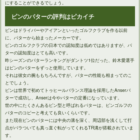
ドライバーを購入するゴルフ初心者におすすめの選び方10選
にすることができるでしょう。
ピンのパターの評判はピカイチ
ピンはドライバーやアイアンといったゴルフクラブを作る以前
に、パターから始まったメーカーです。
ピンのゴルフクラブの日本での認知度は低めではありますが、パ
ターの認知度はとても高いです。
昨シーズンのパターランキングがダントツ1位だった、鈴木愛選手
はピンのパターをずっと使用しています。
それは彼女の腕ももちろんですが、パターの性能も相まってのこ
とでしょう。
ピンは世界で初めてトゥヒールバランス理論を採用したAnserパ
ターで成功し、Anserは今やパターの定番になっています。
世の中にたくさんあるピン型と呼ばれるパターは、ピンゴルフの
パターのコピーと考えても良いくらいです。
また現在ピンのパターには中央の溝を深く、周辺部を浅くして打
点がバラついても真っ直ぐ転がってくれるTR溝が搭載されていま
す。