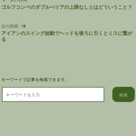
稿
ゴルフコンペのダブルぺリアの上限なしとはどういうこと？
ナ
ビ
次の投稿
ゲ
アイアンのスイング始動でヘッドを後ろに引くとミスに繋が
ー
る
シ
ョ
ン
キーワードで記事を検索できます。