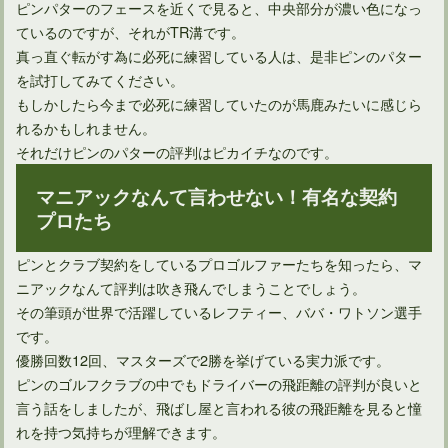
ピンパターのフェースを近くで見ると、中央部分が濃い色になっ
ているのですが、それがTR溝です。
真っ直ぐ転がす為に必死に練習している人は、是非ピンのパター
を試打してみてください。
もしかしたら今まで必死に練習していたのが馬鹿みたいに感じら
れるかもしれません。
それだけピンのパターの評判はピカイチなのです。
マニアックなんて言わせない！有名な契約
プロたち
ピンとクラブ契約をしているプロゴルファーたちを知ったら、マ
ニアックなんて評判は吹き飛んでしまうことでしょう。
その筆頭が世界で活躍しているレフティー、ババ・ワトソン選手
です。
優勝回数12回、マスターズで2勝を挙げている実力派です。
ピンのゴルフクラブの中でもドライバーの飛距離の評判が良いと
言う話をしましたが、飛ばし屋と言われる彼の飛距離を見ると憧
れを持つ気持ちが理解できます。