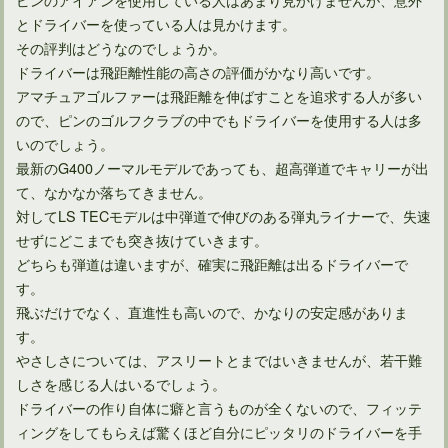
とドライバーを使っている人は見かけます。
その評判はどうなのでしょうか。
ドライバーは飛距離性能の高さの評価がかなり高いです。
アマチュアゴルファーは飛距離を伸ばすことを追求する人が多い
ので、ピンのゴルフクラブの中でもドライバーを使用する人は多
いのでしょう。
最新のG400ノーマルモデルであっても、超高弾道でキャリーが出
て、なかなか落ちてきません。
対してLS TECモデルは中弾道で伸びのある弾丸ライナーで、失速
ウェッジを選ぶときはセットと単品でショットの精度が変わる
せずにどこまでも突き抜けていきます。
どちらも弾道は違いますが、確実に飛距離は出るドライバーで
す。
アプローチ練習を室内でする時におすすめゴルフ用品10選
飛ぶだけでなく、直進性も高いので、かなりの安定感がありま
す。
やさしさについては、アスリートとまではいきませんが、若干難
ネットで知るアイアンの種類と特徴！ゴルフメーカー別10選
しさを感じる人はいるでしょう。
ドライバーの作り自体に癖と言うものが全くないので、フィッテ
ィングをしてもらえば驚くほど自分にピッタリのドライバーを手