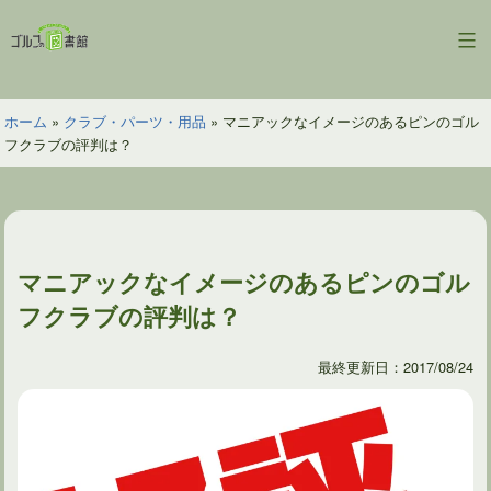
コ
ン
ゴ
テ
ル
ン
フ
ツ
ホーム
»
クラブ・パーツ・用品
»
マニアックなイメージのあるピンのゴル
の
へ
フクラブの評判は？
図
ス
書
キ
館
ッ
プ
マニアックなイメージのあるピンのゴル
フクラブの評判は？
最終更新日：2017/08/24