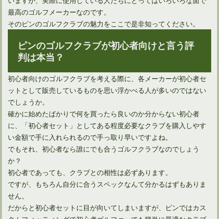
最高のゴルフメーカーなのです。
そのピンのゴルフクラブの魅力をここで是非知ってください。
ピンのゴルフクラブが初心者向けと言う評
判は本当？
ドライバーのロフト角度は9．5度にすれば飛距離が伸びる？
初心者向けのゴルフクラブを考える際に、各メーカーが初心者セ
ットとして販売しているものを思い浮かべる人が多いのではない
でしょうか。
確かに始めたばかりで何を買ったら良いのか分からない初心者
に、「初心者セット」としてある程度必要なクラブを購入しやす
い金額で手に入れられるので手っ取り早いですよね。
でもそれ、初心者なら誰にでも合うゴルフクラブなのでしょう
か？
初心者であっても、クラブとの相性は必ずあります。
ですが、もちろん自分に合うスペックなんて分かるはずもありま
せん。
だからと初心者セットに目が向いてしまいますが、ピンではカス
ハイブリッドとユーティリティの種類の違いと今後について
タムフィッティングで初心者ゴルファーでも簡単に最適なクラブ