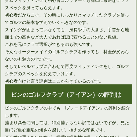
スペックを測ってもらえます。
初心者だからこそ、その時にしっかりとマッチしたクラブを使っ
てゴルフの基本を学んでいくべきなのです。
スイングが固まっていなくても、身長や手の大きさ、手首から地
面までの高さなど大人であればほぼ変わることのない数値。
これを元にクラブ選択ができるのも強みです。
そんなオーダーメイドのゴルフクラブを作っても、料金が変わら
ないのも魅力の1つです。
そしてレベルアップに合わせて再度フィッティングをし、ゴルフ
クラブのスペックを変えていけます。
初心者向けと言う評判はここからきているのです。
ドライバーについているカチャカチャの仕組みと使い勝手
ピンのゴルフクラブ（アイアン）の評判は
ピンのゴルフクラブの中でも「iブレードアイアン」の評判を紹介
します。
捕まり具合に関しては、特別捕まらない訳ではないですが、見た
目ほど重心距離の短さを感じず、控えめな印象です。
直進性は悪くないですが、極端に操作性に振った印象はなく、そ