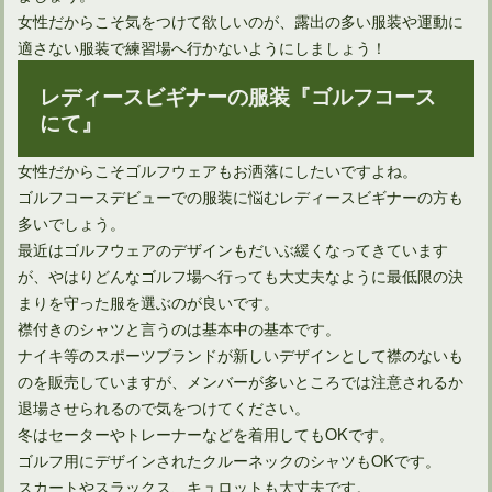
女性だからこそ気をつけて欲しいのが、露出の多い服装や運動に
適さない服装で練習場へ行かないようにしましょう！
レディースビギナーの服装『ゴルフコース
にて』
ゴルフルールに定められていた二度打ちが消える理由とは？
女性だからこそゴルフウェアもお洒落にしたいですよね。
ゴルフコースデビューでの服装に悩むレディースビギナーの方も
多いでしょう。
最近はゴルフウェアのデザインもだいぶ緩くなってきています
が、やはりどんなゴルフ場へ行っても大丈夫なように最低限の決
まりを守った服を選ぶのが良いです。
襟付きのシャツと言うのは基本中の基本です。
ナイキ等のスポーツブランドが新しいデザインとして襟のないも
のを販売していますが、メンバーが多いところでは注意されるか
退場させられるので気をつけてください。
冬はセーターやトレーナーなどを着用してもOKです。
ゴルフルールの改正で池の処置は大幅に変わるのか？
ゴルフ用にデザインされたクルーネックのシャツもOKです。
スカートやスラックス、キュロットも大丈夫です。