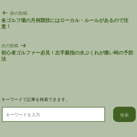
投
前の投稿
稿
各ゴルフ場の月例競技にはローカル・ルールがあるので注
意！
ナ
ビ
ゲ
次の投稿
ー
初心者ゴルファー必見！左手親指の水ぶくれが痛い時の予防
シ
法
ョ
ン
キーワードで記事を検索できます。