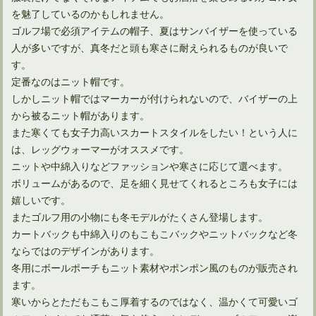
ゴルフラウンドでハーフプレーにどのくらい時間を掛けてる？
を魅了しているのかもしれません。
ゴルフ場で必須アイテムの帽子、夏はサンバイザーを使っている
人が多いですが、真冬だと頭も寒さに耐えられるものが良いで
す。
定番なのはニット帽です。
しかしニット帽ではマーカーが付けられないので、バイザーの上
から被るニット帽があります。
また寒くても女子力高いスカートスタイルをしたい！という人に
は、レッグウォーマーがオススメです。
ニットや中綿入りなどファッションや寒さに応じて選べます。
ボリュームがあるので、足を細く見せてくれるところも女子には
嬉しいです。
またゴルフ用の小物にも冬モデルがたくさん登場します。
カートバックも中綿入りのもこもこバックやニットバックなど冬
ならではのデザインがあります。
冬用にボールポーチもニット素材やポンポン風のものが販売され
ます。
寒いからとただもこもこ厚着するのではなく、温かくて可愛いゴ