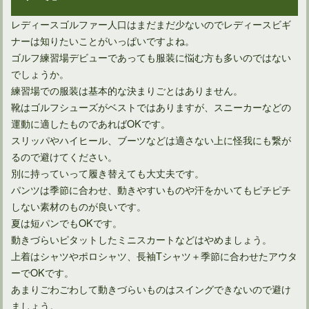
ゴルフの服装マナーでスキニーパンツの着用は大丈夫なのか
レディースゴルファー人口はまだまだ少ないのでレディースビギ
ナーは知りたいことがいっぱいですよね。
ゴルフ練習場デビューであっても服装に悩む方も多いのではない
でしょうか。
練習場での服装は基本的な決まりごとはありません。
靴はゴルフシューズがベストではありますが、スニーカーなどの
運動に適したものであればOKです。
スリッパやハイヒール、ブーツなどは適さない上に怪我にも繋が
るので避けてください。
別に持っていって履き替えても大丈夫です。
パンツは季節に合わせ、動きやすいものや汗をかいてもピチピチ
ゴルフのルールではボールについた泥を拭くことはできない？
しない素材のものが良いです。
夏は短パンでもOKです。
動きづらいピタットしたミニスカートなどはやめましょう。
上着はシャツやポロシャツ、長袖Tシャツ＋季節に合わせたアウタ
ーでOKです。
あまりごわごわして動きづらいものはスイングできないので避け
ましょう。