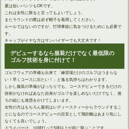
夏は短いパンツもOKです。
これは女性に限ると言ってもよいでしょう。
またラウンドの際は必ず帽子を着用してください。
ルールではないのですが、打球事故に気をつけるためにも必要で
す。
キャップがイヤな方はサンバイザーでも大丈夫です！
デビューするなら服装だけでなく最低限の
ゴルフ技術を身に付けて！
ゴルフ場が定める服装の決まりに正しい根拠ってあるの？
ゴルフウェアの準備も出来て「練習場だけのゴルフはつまらな
い！早くコースに出たい！」と逸る気持ちはわかります。
しかし服装の準備がばっちりでも、コースデビューできるだけの
技術がなければあなた自身がゴルフを楽しめないだけでなく、後
ろの組にも迷惑をかけてしまいます。
女性の方はもちろん最初はレディースティーからラウンドするこ
とになるのでコースデビューの目安として飛距離はあまり気にし
なくても良いでしょう。
ドライバーは、10球打って5球以上が前に飛ぶことです。