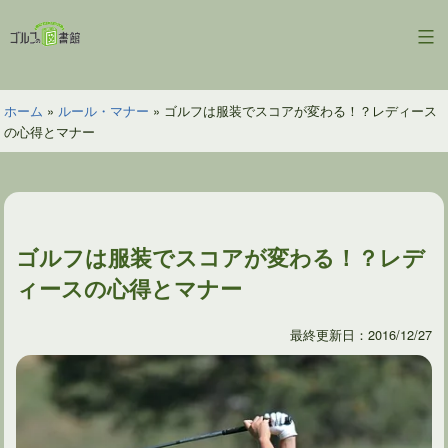
コ
ン
ゴ
テ
ル
ン
フ
ツ
ホーム
»
ルール・マナー
»
ゴルフは服装でスコアが変わる！？レディース
の
へ
の心得とマナー
図
ス
書
キ
館
ッ
プ
ゴルフは服装でスコアが変わる！？レデ
ィースの心得とマナー
最終更新日：2016/12/27