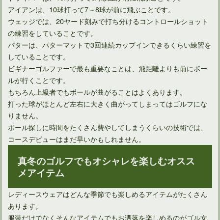
アイアンは、10球打って7～8球が前に飛ぶことです。
ウェッジでは、20ヤード刻みで打ち分けるコントロールショット
の練習をしていることです。
ゴルフのルールによるワンクラブの測り方を知っていますか？
パターは、パターマットで3回連続カップインできるくらい練習を
していることです。
ビギナーゴルファーで最も重要なことは、飛距離よりも前にボー
ゴルフの服装でTシャツ排除の理由を知っても励行しますか？
ルが行くことです。
もちろん上級者でもボールが曲がることはよくあります。
打った球がほとんど左右に大きく曲がってしまってはゴルフにな
ゴルフラウンド中にショットの打数制限はあるか？ないのか？
りません。
ボール探しに時間をたくさん費やしてしまうくらいの技術では、
コースデビューはまだ早いかもしれません。
ゴルフに存在する暗黙のルールは「ラウンド中に帽子を被る」
真冬のゴルフでもオシャレを楽しむオスス
メアイテム
ゴルフ場の服装マナーではスニーカーはOKなのかNGなのか
レディースウェアはどんな季節でも楽しめるアイテムがたくさん
あります。
服装だけでなくそんなアイテムでもお洒落を楽しめるのがゴル女