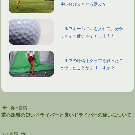
使い分ける？どう選ぶ？
ゴルフボールに印を入れて、分か
りやすく使いやすくしよう！
ゴルフの練習用クラブを触ったこ
と使ったことがありますか？
投
前の投稿
稿
重心距離の短いドライバーと長いドライバーの違いについて
ナ
ビ
次の投稿