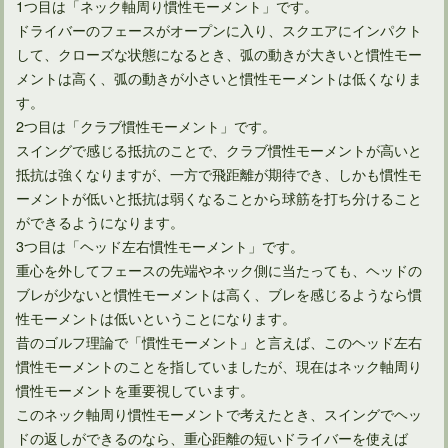
1つ目は「ネック軸周り慣性モーメント」です。
ドライバーのフェースがオープンに入り、スクエアにインパクト
して、クローズな状態になるとき、弧の動きが大きいと慣性モー
メントは高く、弧の動きが小さいと慣性モーメントは低くなりま
す。
2つ目は「クラブ慣性モーメント」です。
スイングで感じる抵抗のことで、クラブ慣性モーメントが高いと
抵抗は強くなりますが、一方で飛距離が期待でき、しかも慣性モ
ーメントが低いと抵抗は弱くなることから球筋を打ち分けること
ができるようになります。
3つ目は「ヘッド左右慣性モーメント」です。
重心を外してフェースの先端やネック側に当たっても、ヘッドの
ブレが少ないと慣性モーメントは高く、ブレを感じるようなら慣
性モーメントは低いということになります。
昔のゴルフ理論で「慣性モーメント」と言えば、このヘッド左右
慣性モーメントのことを指していましたが、現在はネック軸周り
慣性モーメントを重要視しています。
このネック軸周り慣性モーメントで考えたとき、スイングでヘッ
ドの返しができるのなら、重心距離の短いドライバーを使えば