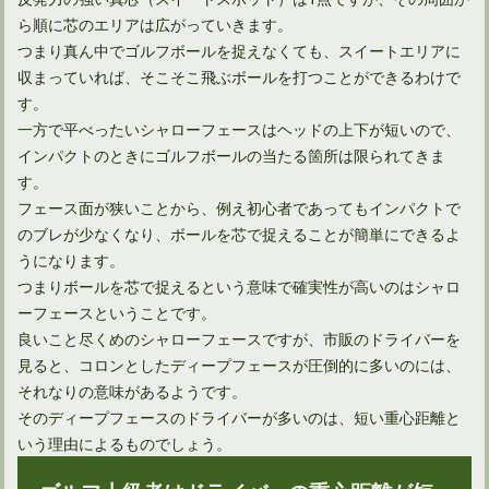
ら順に芯のエリアは広がっていきます。
つまり真ん中でゴルフボールを捉えなくても、スイートエリアに
収まっていれば、そこそこ飛ぶボールを打つことができるわけで
す。
ハイブリッドとユーティリティの種類の違いと今後について
一方で平べったいシャローフェースはヘッドの上下が短いので、
インパクトのときにゴルフボールの当たる箇所は限られてきま
す。
フェース面が狭いことから、例え初心者であってもインパクトで
のブレが少なくなり、ボールを芯で捉えることが簡単にできるよ
うになります。
つまりボールを芯で捉えるという意味で確実性が高いのはシャロ
ーフェースということです。
良いこと尽くめのシャローフェースですが、市販のドライバーを
見ると、コロンとしたディープフェースが圧倒的に多いのには、
それなりの意味があるようです。
そのディープフェースのドライバーが多いのは、短い重心距離と
ドライバーについているカチャカチャの仕組みと使い勝手
いう理由によるものでしょう。