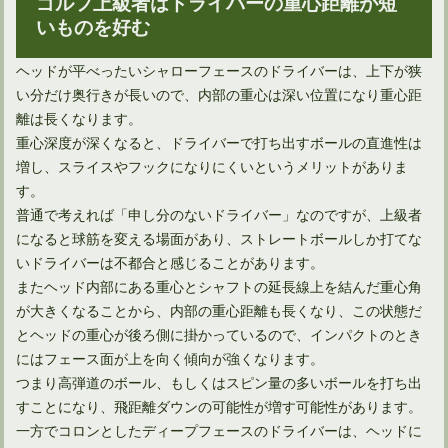
ゴルフ上級者はドライバーの重心距離が短
いものを好む
ヘッドが平べったいシャローフェースのドライバーは、上下が狭
い分だけ奥行きが長いので、内部の重心は深い位置になり重心距
離は長くなります。
重心深度が深くなると、ドライバーで打ち出すボールの直進性は
増し、スライスやフックになりにくいというメリットがありま
す。
普通で考えれば「申し分のないドライバー」なのですが、上級者
ウェッジ性能はヘッドだけでなくシャフトの選び方も重要！
になると球筋を変える場面があり、ストレートボールしか打てな
いドライバーは不都合と感じることがあります。
またヘッド内部にある重心とシャフトの延長線上を結んだ重心角
が大きくなることから、内部の重心距離も長くなり、この状態だ
とヘッドの重心が後ろ側に掛かっているので、インパクトのとき
にはフェース面が上を向く傾向が強くなります。
つまり高弾道のボール、もしくはスピン量の多いボールを打ち出
すことになり、飛距離ダウンの可能性が増す可能性があります。
一方でコロンとしたディープフェースのドライバーは、ヘッドに