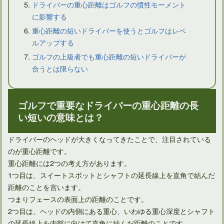
ドライバーの重心距離はゴルフの慣性モーメント
に影響する
重心距離の短いドライバーを使うとゴルフはレベ
ルアップする
ゴルフの上級者でも重心距離の短いドライバーが
合うとは限らない
ウェッジの選び方のポイント！たくさんのロフト角を持つこと
ゴルフで重要なドライバーの重心距離の長
い短いの意味とは？
ドライバーのヘッドが大きくなってきたことで、注目されている
のが重心距離です。
重心距離には2つの考え方があります。
1つ目は、スイートスポットとシャフトの延長線上を直角で結んだ
距離のことを言います。
つまりフェースの表面上の距離のことです。
2つ目は、ヘッドの内側にある重心、いわゆる重心深度とシャフト
アイアンのスチールシャフトを比較して必要なものが分かる？
の延長線上を内部に向けて直角に結んだ距離のことです。