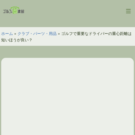
コ
ン
ゴ
テ
ル
ン
フ
ツ
ホーム
»
クラブ・パーツ・用品
»
ゴルフで重要なドライバーの重心距離は
の
へ
短いほうが良い？
図
ス
書
キ
館
ッ
プ