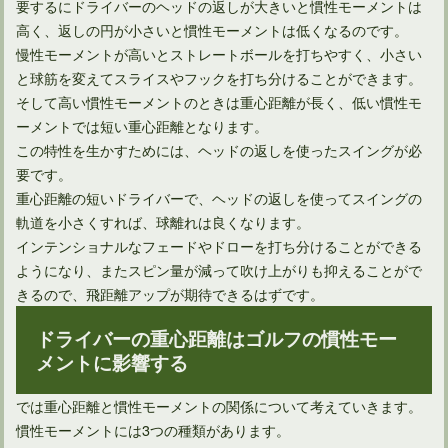
要するにドライバーのヘッドの返しが大きいと慣性モーメントは
高く、返しの円が小さいと慣性モーメントは低くなるのです。
ネットで知るアイアンの種類と特徴！ゴルフメーカー別10選
慢性モーメントが高いとストレートボールを打ちやすく、小さい
と球筋を変えてスライスやフックを打ち分けることができます。
そして高い慣性モーメントのときは重心距離が長く、低い慣性モ
ドライバーを購入するゴルフ初心者におすすめの選び方10選
ーメントでは短い重心距離となります。
この特性を生かすためには、ヘッドの返しを使ったスイングが必
要です。
重心距離の短いドライバーで、ヘッドの返しを使ってスイングの
軌道を小さくすれば、球離れは良くなります。
インテンショナルなフェードやドローを打ち分けることができる
ようになり、またスピン量が減って吹け上がりも抑えることがで
きるので、飛距離アップが期待できるはずです。
ドライバーの重心距離はゴルフの慣性モー
メントに影響する
では重心距離と慣性モーメントの関係について考えていきます。
慣性モーメントには3つの種類があります。