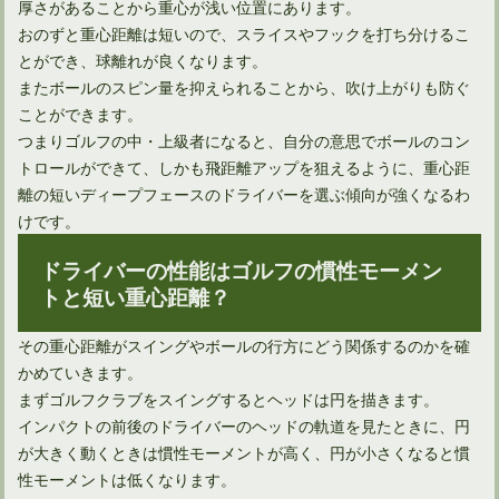
厚さがあることから重心が浅い位置にあります。
おのずと重心距離は短いので、スライスやフックを打ち分けるこ
とができ、球離れが良くなります。
アイアンのシャフトはカーボンシャフトがメリット多めかも？
またボールのスピン量を抑えられることから、吹け上がりも防ぐ
ことができます。
つまりゴルフの中・上級者になると、自分の意思でボールのコン
トロールができて、しかも飛距離アップを狙えるように、重心距
離の短いディープフェースのドライバーを選ぶ傾向が強くなるわ
けです。
ドライバーの性能はゴルフの慣性モーメン
トと短い重心距離？
その重心距離がスイングやボールの行方にどう関係するのかを確
かめていきます。
ウェッジを選ぶときはセットと単品でショットの精度が変わる
まずゴルフクラブをスイングするとヘッドは円を描きます。
インパクトの前後のドライバーのヘッドの軌道を見たときに、円
が大きく動くときは慣性モーメントが高く、円が小さくなると慣
アプローチ練習を室内でする時におすすめゴルフ用品10選
性モーメントは低くなります。