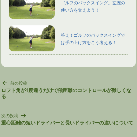
ゴルフのバックスイング。左腕の
使い方を覚えよう！
答え！ゴルフのバックスイングで
は手の上げ方をこう考える！
投
前の投稿
稿
ロフト角が1度違うだけで飛距離のコントロールが難しくな
る
ナ
ビ
ゲ
次の投稿
ー
重心距離の短いドライバーと長いドライバーの違いについて
シ
ョ