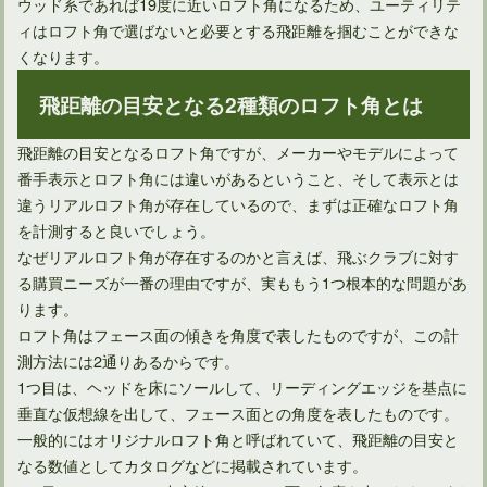
ウッド系であれば19度に近いロフト角になるため、ユーティリテ
ィはロフト角で選ばないと必要とする飛距離を掴むことができな
くなります。
飛距離の目安となる2種類のロフト角とは
飛距離の目安となるロフト角ですが、メーカーやモデルによって
番手表示とロフト角には違いがあるということ、そして表示とは
違うリアルロフト角が存在しているので、まずは正確なロフト角
を計測すると良いでしょう。
なぜリアルロフト角が存在するのかと言えば、飛ぶクラブに対す
る購買ニーズが一番の理由ですが、実ももう1つ根本的な問題があ
ります。
ロフト角はフェース面の傾きを角度で表したものですが、この計
測方法には2通りあるからです。
1つ目は、ヘッドを床にソールして、リーディングエッジを基点に
垂直な仮想線を出して、フェース面との角度を表したものです。
一般的にはオリジナルロフト角と呼ばれていて、飛距離の目安と
なる数値としてカタログなどに掲載されています。