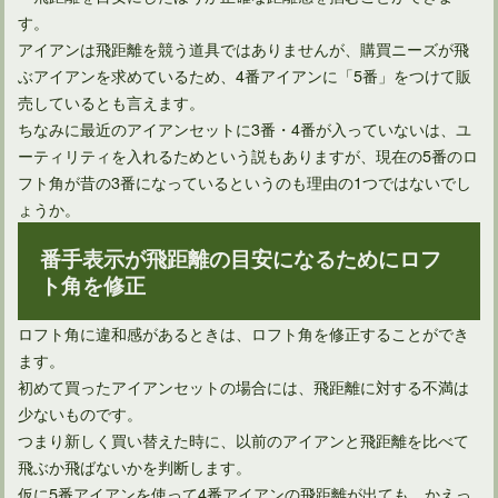
ゴルフ場でのラウンド中に当たらないときの原因と対策法
す。
アイアンは飛距離を競う道具ではありませんが、購買ニーズが飛
ぶアイアンを求めているため、4番アイアンに「5番」をつけて販
売しているとも言えます。
ちなみに最近のアイアンセットに3番・4番が入っていないは、ユ
ーティリティを入れるためという説もありますが、現在の5番のロ
フト角が昔の3番になっているというのも理由の1つではないでし
ょうか。
番手表示が飛距離の目安になるためにロフ
ト角を修正
ゴルフ練習場の持ち物リストに入れておきたい上達グッズ
ロフト角に違和感があるときは、ロフト角を修正することができ
ます。
初めて買ったアイアンセットの場合には、飛距離に対する不満は
少ないものです。
つまり新しく買い替えた時に、以前のアイアンと飛距離を比べて
飛ぶか飛ばないかを判断します。
仮に5番アイアンを使って4番アイアンの飛距離が出ても、かえっ