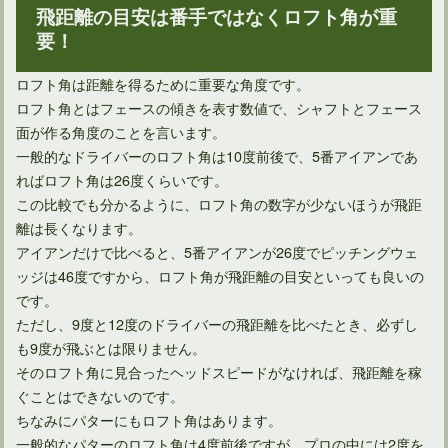
飛距離の目安は番手ではなくロフト角が重
要！
ゴルフが上手くなりたいならコックの意味と活用法を知ろう
ロフト角は距離を得るために重要な角度です。
ロフト角とはフェースの傾きを表す数値で、シャフトとフェース
面が作る角度のことを言います。
一般的なドライバーのロフト角は10度前後で、5番アイアンであ
ればロフト角は26度くらいです。
この比較でも分かるように、ロフト角の数字が少ないほうが飛距
離は長くなります。
アイアンだけで比べると、5番アイアンが26度でピッチングウェ
ッジは46度ですから、ロフト角が飛距離の目安といっても良いの
です。
ただし、9度と12度のドライバーの飛距離を比べたとき、必ずし
ゴルフ練習場だけ打てない場合はすぐに修正することができる
も9度が飛ぶとは限りません。
そのロフト角に見合ったヘッドスピードがなければ、飛距離を稼
ぐことはできないのです。
ちなみにパターにもロフト角はあります。
一般的なパターのロフト角は4度前後ですが、プロの中には2度を