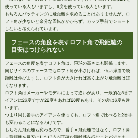
使っている人もいますし、6度を使っている人もいます。
もちろんパッティングに飛距離を求めることはありませんが、ロ
フト角が少ないと余分な回転がかからず、カップ手前でショート
しないと考えられています。
フェースの角度を表すロフト角で飛距離の
目安はつけられない
ゴルフ上達！左肩が開くとなぜだめなのか？原因と対処法！
フェースの角度を表すロフト角は、飛球の高さにも関係します。
同じサイズのフェースでもロフト角が小さければ、低い弾道で飛
距離は伸びますし、ロフト角が大きければ高く上がり飛距離は短
くなります。
ロフト角はメーカーやモデルによって違いがあり、一般的な5番ア
イアンは26度ですが22度もあれば28度もあり、その差は6度も違
います。
つまり同じ番手のアイアンを使っても、ロフト角で比べると2番手
も変わることになるわけです。
もちろん飛距離も変わるので、番手＝飛距離ではなく、ロフト角
＝飛距離を目安にしたほうが正確な距離感を掴むことができま