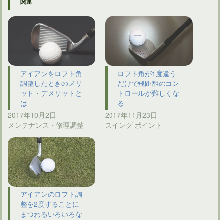
関連
アイアンをロフト角
ロフト角が1度違う
調整したときのメリ
だけで飛距離のコン
ット・デメリットと
トロールが難しくな
は
る
2017年10月2日
2017年11月23日
メンテナンス・修理調整
スイング ポイント
アイアンのロフト調
整を2度することに
まつわるいろいろな