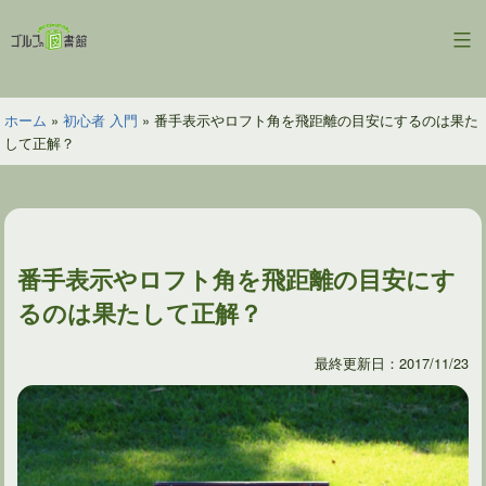
コ
ン
ゴ
テ
ル
ン
フ
ツ
ホーム
»
初心者 入門
»
番手表示やロフト角を飛距離の目安にするのは果た
の
へ
して正解？
図
ス
書
キ
館
ッ
プ
番手表示やロフト角を飛距離の目安にす
るのは果たして正解？
最終更新日：2017/11/23