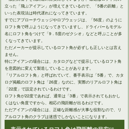
立った「飛ぶアイアン」が増えてきているので、「5番の距離」と
いった表現法は時代遅れになってきています。
すでにアプローチウェッジやロブウェッジは、「56度」のように
ロフト角で呼ぶようになってきていますし、ドライバーもモデル
名にロフト角をつけて「9．5度のゼクシオ」などと呼ぶことが多
くなってきています。
ただメーカーが提示しているロフト角が必ずしも正しいとは言え
ません。
特にアイアンの場合には、カタログなどで提示しているロフト角
を意図的に変えて製造していることがあります。
ゴルフで初ラウンドに行く前に準備しておく事
「リアルロフト角」と呼ばれていて、番手表示は「5番」で、カタ
ログ掲載のロフト角は「26度」なのに、実際のリアルロフト角は
「22度」で設定されているわけです。
ゴルフで120切りができない女性の原因
ロフト角が22度であれば、通常は「3番」で表示されてもおかし
くはない角度ですから、相応の飛距離が出るわけです。
ただアイアンの場合には、正確な距離感が大事な役割なので、リ
ゴルフ初心者のドライバーの飛距離は何ヤードが目安になる？
アルロフト角のクラブは迷惑でしかないことになります。
表示されているロフト角は飛距離の目安に