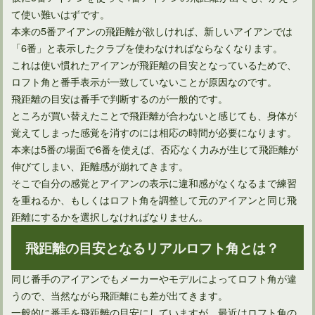
て使い難いはずです。
本来の5番アイアンの飛距離が欲しければ、新しいアイアンでは
「6番」と表示したクラブを使わなければならなくなります。
これは使い慣れたアイアンが飛距離の目安となっているためで、
ロフト角と番手表示が一致していないことが原因なのです。
ゴルフのアドレスで「スタンスを肩幅に」って本当に正しい？
飛距離の目安は番手で判断するのが一般的です。
ところが買い替えたことで飛距離が合わないと感じても、身体が
覚えてしまった感覚を消すのには相応の時間が必要になります。
本来は5番の場面で6番を使えば、否応なく力みが生じて飛距離が
伸びてしまい、距離感が崩れてきます。
そこで自分の感覚とアイアンの表示に違和感がなくなるまで練習
を重ねるか、もしくはロフト角を調整して元のアイアンと同じ飛
距離にするかを選択しなければなりません。
飛距離の目安となるリアルロフト角とは？
同じ番手のアイアンでもメーカーやモデルによってロフト角が違
ゴルフスイングでの打ち急ぎを直す方法と防止する方法とは
うので、当然ながら飛距離にも差が出てきます。
一般的に番手を飛距離の目安にしていますが、最近はロフト角の