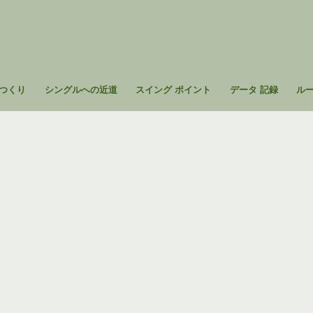
つくり
シングルへの近道
スイング ポイント
データ 記録
ル