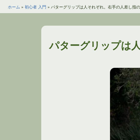
ホーム
»
初心者 入門
»
パターグリップは人それぞれ。右手の人差し指
パターグリップは