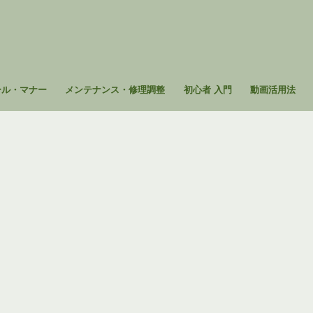
ール・マナー
メンテナンス・修理調整
初心者 入門
動画活用法