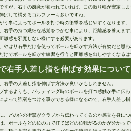
ですが、右手の感覚が養われていれば、この振り幅が安定しま
伸ばして構えるゴルファーも多いですね。
がう事によってボールを打つ時の衝撃を感じやすくなります。
、右手の持つ繊細な感覚をつかむ事により、距離感を養えます
距離感を邪魔しない様にする必要があります。
、やはり右手だけを使ってボールを転がす方法が有効だと思わ
だけでボールを転がす練習を行うと距離感を出しやすくなるは
で右手人差し指を伸ばす効果について
、右手の人差し指を伸ばす方法が良いかもしれません。
プするよりも、パッティング時のボールを打つ感触が手に伝わ
によって強弱をつける事ができる様になるので、右手人差し指
に、どの位の衝撃がクラブから伝わってくるのか感覚を身につ
は、ボールをどの位の力で打てばどの位転がるのかが分かって
差し指に意識を集中させて、パターの練習を行ってみてくださ