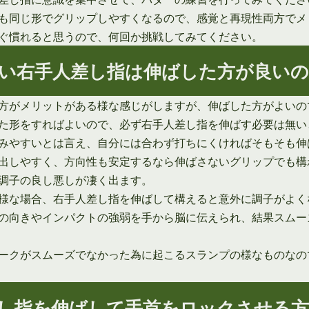
も同じ形でグリップしやすくなるので、感覚と再現性両方でメ
ぐ慣れると思うので、何回か挑戦してみてください。
い右手人差し指は伸ばした方が良い
方がメリットがある様な感じがしますが、伸ばした方がよいの
た形をすればよいので、必ず右手人差し指を伸ばす必要は無い
みやすいとは言え、自分には合わず打ちにくければそもそも伸
出しやすく、方向性も安定するなら伸ばさないグリップでも構
調子の良し悪しが凄く出ます。
様な場合、右手人差し指を伸ばして構えると意外に調子がよく
の向きやインパクトの強弱を手から脳に伝えられ、結果スムー
ークがスムーズでなかった為に起こるスランプの様なものなの
し指を伸ばして手首をロックさせる