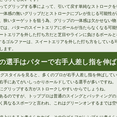
ってグリップする事によって、引いて戻す単純なストロークを
一体感の無いグリップだとストロークにブレが生じる可能性が
、狭いターゲットを狙う為、グリップの一体感は欠かせない物
では、パターのスイートエリアにボールが当たらなくなる可能
ートエリアを外した打ち方だと芝目やラインに負けるボールと
するゴルファーは、スイートエリアを外した打ち方をしている
します。
上位の選手はパターで右手人差し指を伸
ィングスタイルを見ると、多くのプロが右手人差し指を伸ばして
右手にあてがいしっかりホールドしている選手が多いですね。
にグリップする方がストロークしやすいからでしょうね。
あるのですが、トッププロは普通のスイングとパッティングの
く異なるスポーツと言われ、これはグリーンオンするまでは空
線上にあると考えられれば、その分ゴルフがシンプルに考えら