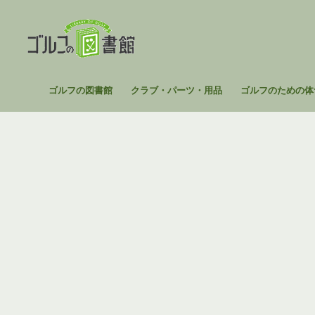
コ
ン
テ
ン
ツ
ゴ
ゴルフの図書館
クラブ・パーツ・用品
ゴルフのための体
へ
ル
ス
フ
キ
の
ッ
図
プ
書
館