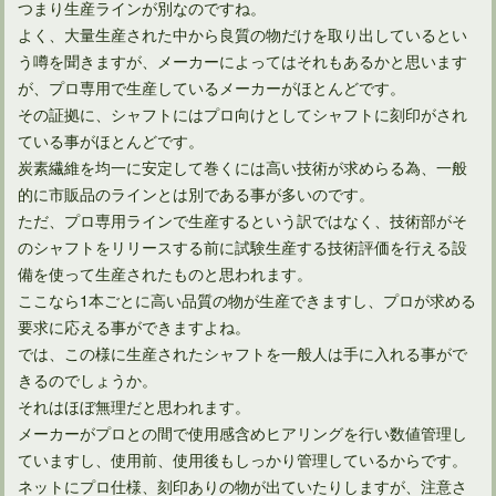
つまり生産ラインが別なのですね。
よく、大量生産された中から良質の物だけを取り出しているとい
う噂を聞きますが、メーカーによってはそれもあるかと思います
が、プロ専用で生産しているメーカーがほとんどです。
その証拠に、シャフトにはプロ向けとしてシャフトに刻印がされ
アイアンのスチールシャフトを比較して必要なものが分かる？
ている事がほとんどです。
炭素繊維を均一に安定して巻くには高い技術が求めらる為、一般
的に市販品のラインとは別である事が多いのです。
ただ、プロ専用ラインで生産するという訳ではなく、技術部がそ
のシャフトをリリースする前に試験生産する技術評価を行える設
備を使って生産されたものと思われます。
ここなら1本ごとに高い品質の物が生産できますし、プロが求める
要求に応える事ができますよね。
では、この様に生産されたシャフトを一般人は手に入れる事がで
きるのでしょうか。
それはほぼ無理だと思われます。
メーカーがプロとの間で使用感含めヒアリングを行い数値管理し
ドライバーのロフト角度は9．5度にすれば飛距離が伸びる？
ていますし、使用前、使用後もしっかり管理しているからです。
ネットにプロ仕様、刻印ありの物が出ていたりしますが、注意さ