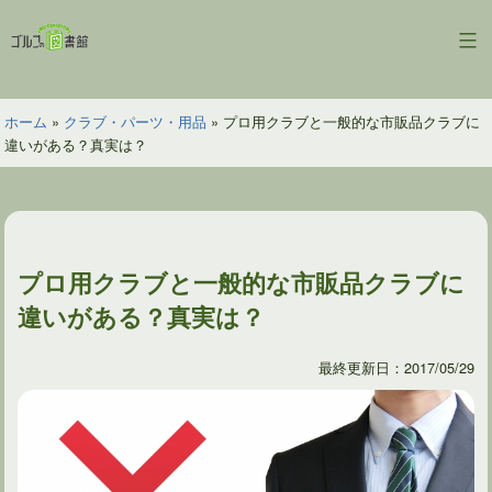
コ
ン
ゴ
テ
ル
ン
フ
ツ
ホーム
»
クラブ・パーツ・用品
»
プロ用クラブと一般的な市販品クラブに
の
へ
違いがある？真実は？
図
ス
書
キ
館
ッ
プ
プロ用クラブと一般的な市販品クラブに
違いがある？真実は？
最終更新日：2017/05/29