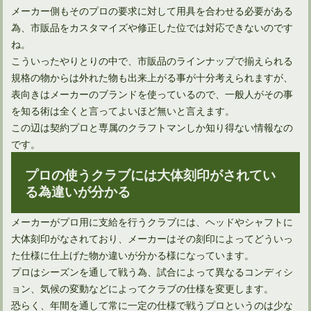
メーカー側もそのプロの要求に対して用具を合わせる必要がある
為、市販品をカスタマイズや修正した位では対応できないのです
ね。
ドライバーについているカチャカチャの仕組みと使い勝手
こういったやりとりの中で、市販品のラインナップで揃えられる
規格の物からは外れた物も出来上がる事が十分考えられますが、
表向きはメーカーのブランドを使っているので、一般人がその事
を知る術は全くと言ってよいほど無いと言えます。
この辺は契約プロと専属のクラフトマンしか知り得ない情報なの
です。
プロの使うクラブには大体刻印がされてい
る為違いが分かる
メーカーがプロ用に支給を行うクラブには、ヘッドやシャフトに
大体刻印がなされており、メーカーはその刻印によってどういっ
ウェッジ性能はヘッドだけでなくシャフトの選び方も重要！
た仕様に仕上げた物か違いが分かる様になっています。
プロはシーズンを通して戦う為、試合によって異なるコンディシ
ョン、気候の変動などによってクラブの仕様を変更します。
恐らく、年間を通して常に一定の仕様で戦うプロというのは少な