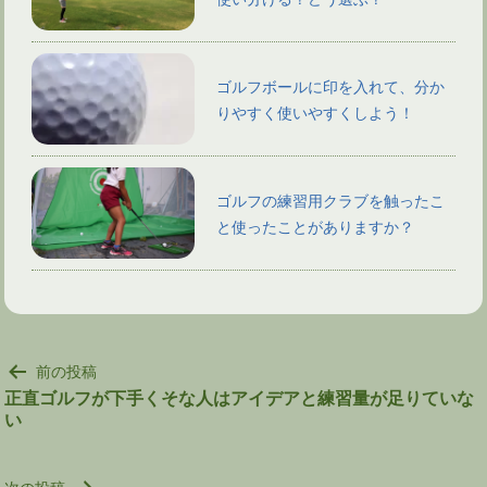
ゴルフボールに印を入れて、分か
りやすく使いやすくしよう！
ゴルフの練習用クラブを触ったこ
と使ったことがありますか？
投
前の投稿
稿
正直ゴルフが下手くそな人はアイデアと練習量が足りていな
い
ナ
ビ
ゲ
次の投稿