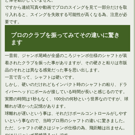
ですから連続写真や動画でプロのスイングを見て一部分だけを取
り入れると、スイングを失敗する可能性が高くなる為、注意が必
要です。
プロのクラブを振ってみてその違いに驚き
ます
一昔前、ジャンボ尾崎が全盛のころジャンボ仕様のシャフトが装
着されたクラブを振った事がありますが、その硬さと粘りは市販
品のそれとは異なる感覚だった事を思い出します。
一言で言って、シャフトは硬いです。
しかし、硬いのだけれどもインパクト時のシャフトの粘り、ドラ
イバーヘッドにボールが接している時間が長いと感じるのです。
実際の時間は1秒もなく、100分の何秒という世界なのですが、球
離れが遅かった記憶があります。
球離れが遅いという事は、それだけボールコントロールがしやす
いという事なので、当時プロ用のシャフトの違いに驚きました。
ただ、シャフトの硬さはジャンボ仕様の為、飛距離は出ません。
やはりジャンボ尾崎恐るべしです。