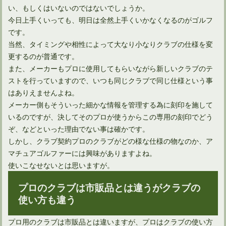
い、もしくはいないのではないでしょうか。
今日上手くいっても、明日は全然上手くいかなくなるのがゴルフ
です。
当然、タイミングや相性によって大なり小なりクラブの仕様を変
更するのが普通です。
また、メーカーもプロに使用してもらいながら新しいクラブのテ
ストを行っていますので、いつも同じクラブで同じ仕様という事
はありえませんよね。
アイアンのシャフトはカーボンシャフトがメリット多めかも？
メーカー側もそういった細かな情報を管理する為に刻印を施して
いるのですが、決してそのプロが使うからこの専用の刻印でどう
ぞ、などといった理由でない事は確かです。
ウェッジを選ぶときはセットと単品でショットの精度が変わる
しかし、クラブ契約プロのクラブがどの様な仕様の物なのか、ア
マチュアゴルファーには興味がありますよね。
使いこなせないとは思いますが。
アプローチ練習を室内でする時におすすめゴルフ用品10選
プロのクラブは市販品とは違うがクラブの
使い方も違う
ネットで知るアイアンの種類と特徴！ゴルフメーカー別10選
プロ用のクラブは市販品とは違いますが、プロはクラブの使い方