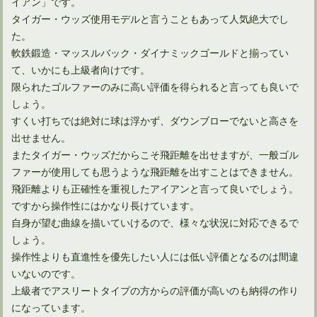
イアン」です。
タイガー・ウッズ使用モデルと言うこともあって人気絶大でし
た。
軟鉄鍛造・マッスルバック・ダイナミックゴールドと揃ってい
て、いかにも上級者向けです。
限られたゴルファーのみに高い評価を得られると言っても良いで
しょう。
ウェッジを選ぶときはセットと単品でショットの精度が変わる
すくい打ちでは絶対に球は浮かず、ダウンブローでないと高さを
出せません。
またタイガー・ウッズだからこそ飛距離を出せますが、一般ゴル
アプローチ練習を室内でする時におすすめゴルフ用品10選
ファーが使用しても思うような飛距離を出すことはできません。
飛距離よりも正確性を重視したアイアンと言って良いでしょう。
ですから操作性にはかなり長けています。
ネットで知るアイアンの種類と特徴！ゴルフメーカー別10選
自身が望む曲線を描いていけるので、様々な状況に対応できるで
しょう。
操作性よりも直進性を優先したい人には低い評価となるのは間違
ドライバーを購入するゴルフ初心者におすすめの選び方10選
いないのです。
上級者でアスリートタイプの方からの評価が高いのも納得の作り
になっています。