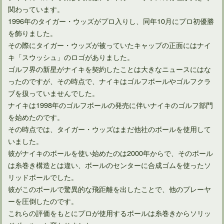
関わっています。
1996年のタイガー・ウッズがプロ入りし、同年10月にプロ初優勝
を飾りました。
その際にタイガー・ウッズが被っていたキャップの正面にはナイ
キ「スウッシュ」のロゴがありました。
ゴルフ界の新星がナイキを契約したことは大きなニュースにはな
ったのですが、その時点で、ナイキはゴルフボールやゴルフクラ
ブを扱っていませんでした。
ナイキは1998年のゴルフボールの発売に伴いナイキのゴルフ部門
を始めたのです。
アイアンのスチールシャフトを比較して必要なものが分かる？
その時点では、タイガー・ウッズはまだ他社のボールを使用して
いました。
彼がナイキのボールを使い始めたのは2000年からで、そのボール
は糸巻き構造とは違い、ボールのセンターに合成ゴムを使ったソ
リッドボールでした。
彼がこのボールで驚異的な飛距離を出したことで、他のプレーヤ
ーを圧倒したのです。
これらの評価をもとにプロが使用するボールは糸巻きからソリッ