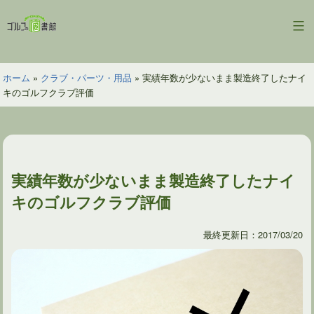
コ
ン
ゴ
テ
ル
ン
フ
ツ
ホーム
»
クラブ・パーツ・用品
»
実績年数が少ないまま製造終了したナイ
の
へ
キのゴルフクラブ評価
図
ス
書
キ
館
ッ
プ
実績年数が少ないまま製造終了したナイ
キのゴルフクラブ評価
最終更新日：2017/03/20