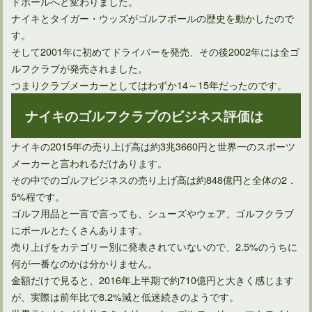
ドボールへと変わりました。
ナイキとタイガー・ウッズがゴルフボールの歴史を動かしたので
す。
そして2001年に初めてドライバーを発売、その後2002年には全ゴ
ドライバーのロフト角度は9．5度にすれば飛距離が伸びる？
ルフクラブが発売されました。
つまりクラブメーカーとしてはわずか14～15年だったのです。
ナイキのゴルフクラブのビジネス評価は
ナイキの2015年の売り上げ高は約3兆3660円と世界一のスポーツ
メーカーと言われるだけあります。
その中でのゴルフビジネスの売り上げ高は約848億円と全体の2．
5%程です。
ゴルフ用品と一言で言っても、シューズやウェア、ゴルフクラブ
にボールとたくさんあります。
売り上げをカテゴリー別に発表されていないので、2.5%のうちに
ハイブリッドとユーティリティの種類の違いと今後について
何が一番なのかは分かりません。
金額だけで見ると、2016年上半期で約710億円と大きく感じます
が、実際は前年比で8.2%減と低迷続きのようです。