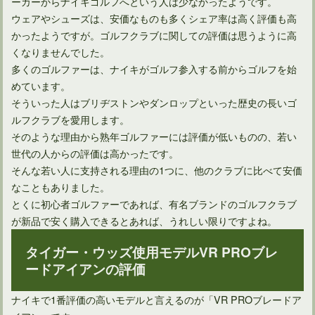
ーカーからナイキゴルフへという人は少なかったようです。
ウェアやシューズは、安価なものも多くシェア率は高く評価も高
ウェッジ性能はヘッドだけでなくシャフトの選び方も重要！
かったようですが。ゴルフクラブに関しての評価は思うように高
くなりませんでした。
多くのゴルファーは、ナイキがゴルフ参入する前からゴルフを始
めています。
そういった人はブリヂストンやダンロップといった歴史の長いゴ
ルフクラブを愛用します。
そのような理由から熟年ゴルファーには評価が低いものの、若い
世代の人からの評価は高かったです。
そんな若い人に支持される理由の1つに、他のクラブに比べて安価
なこともありました。
とくに初心者ゴルファーであれば、有名ブランドのゴルフクラブ
が新品で安く購入できるとあれば、うれしい限りですよね。
アイアンのシャフトはカーボンシャフトがメリット多めかも？
タイガー・ウッズ使用モデルVR PROブレ
ードアイアンの評価
ナイキで1番評価の高いモデルと言えるのが「VR PROブレードア