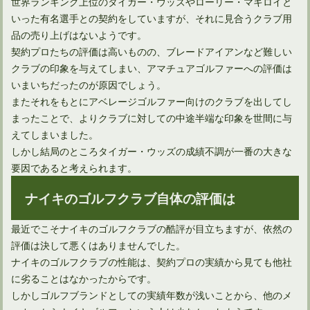
世界ランキング上位のタイガー・ウッズやローリー・マキロイと
いった有名選手との契約をしていますが、それに見合うクラブ用
品の売り上げはないようです。
契約プロたちの評価は高いものの、ブレードアイアンなど難しい
クラブの印象を与えてしまい、アマチュアゴルファーへの評価は
いまいちだったのが原因でしょう。
またそれをもとにアベレージゴルファー向けのクラブを出してし
まったことで、よりクラブに対しての中途半端な印象を世間に与
えてしまいました。
ドライバーについているカチャカチャの仕組みと使い勝手
しかし結局のところタイガー・ウッズの成績不調が一番の大きな
要因であると考えられます。
ナイキのゴルフクラブ自体の評価は
最近でこそナイキのゴルフクラブの酷評が目立ちますが、依然の
評価は決して悪くはありませんでした。
ナイキのゴルフクラブの性能は、契約プロの実績から見ても他社
に劣ることはなかったからです。
しかしゴルフブランドとしての実績年数が浅いことから、他のメ