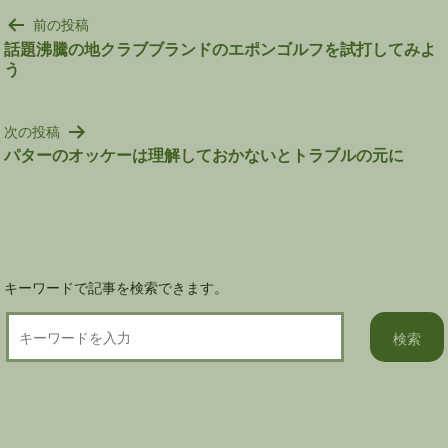
投
前の投稿
稿
話題沸騰の地クラブブランドのエポンゴルフを試打してみよ
う
ナ
ビ
ゲ
次の投稿
ー
パターのオッケーは理解しておかないとトラブルの元に
シ
ョ
ン
キーワードで記事を検索できます。