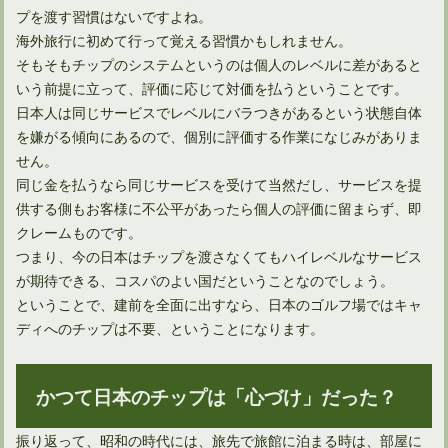
ゴルフの服装マナーでスキニーパンツの着用は大丈夫なのか
プを渡す習慣はないですよね。
海外旅行に初めて行って覚える習慣かもしれません。
そもそもチップのシステムというのは個人のレベルに差があると
いう前提に立って、評価に応じて対価を払うということです。
日本人は同じサービスでレベルにバラつきがあるという状態自体
を嫌がる傾向にあるので、個別に評価する作業になじみがありま
せん。
同じ金を払うなら同じサービスを受けて当然だし、サービスを提
供する側もお客様に不公平があったら個人の評価に留まらず、即
クレームものです。
つまり、今の日本はチップを渡さなくてもハイレベルなサービス
が期待できる、コスパのよい国だということなのでしょう。
ゴルフのルールではボールについた泥を拭くことはできない？
ということで、建前を全面に出すなら、日本のゴルフ場ではキャ
ディへのチップは不要、ということになります。
かつて日本のチップは「心づけ」だった？
振り返って、昭和の時代には、旅先で旅館に泊まる時は、部屋に