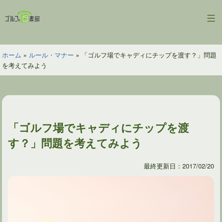
コ
ン
ゴ
テ
ル
ン
フ
ツ
ホーム
»
ルール・マナー
»
「ゴルフ場でキャディにチップを渡す？」問題
の
へ
を考えてみよう
図
ス
書
キ
館
ッ
プ
「ゴルフ場でキャディにチップを渡
す？」問題を考えてみよう
最終更新日：2017/02/20