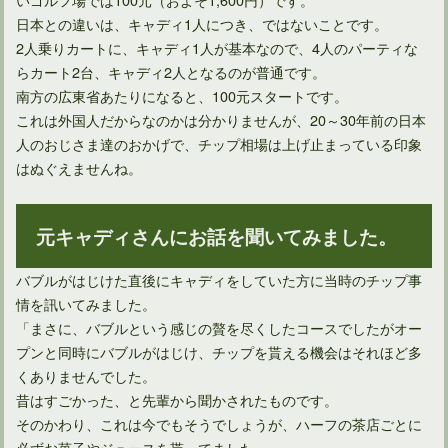
日本との違いは、キャディ1人につき、ではないことです。
2人乗りカートに、キャディ1人が基本なので、4人のパーティな
らカート2台、キャディ2人となるのが普通です。
南方の広東省あたりになると、100元スタートです。
これは外国人だからなのかは分かりませんが、20～30年前の日本
人のおじさま達のおかげで、チップ相場は上げ止まっている印象
はぬぐえませんね。
元キャディさんにお話を聞いてみました。
バブルがはじけた直後にキャディをしていた方に当時のチップ事
情を訊いてみました。
「まさに、バブルという感じの贅を尽くしたコースでしたがオー
プンと同時にバブルがはじけ、チップを貰える機会はそれほど多
くありませんでした。
昔はすごかった、と先輩から聞かされたものです。
そのかわり、これは今でもそうでしょうが、ハーフの茶店ごとに
必ずお菓子やジュースを貰ってました。