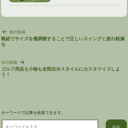
投
前の投稿
稿
靴紐でサイズを微調整することで正しいスイングと疲れ軽減
を
ナ
ビ
ゲ
次の投稿
ー
ゴルフ用品も小物も全部自分スタイルにカスタマイズしよ
シ
う！
ョ
ン
キーワードで記事を検索できます。