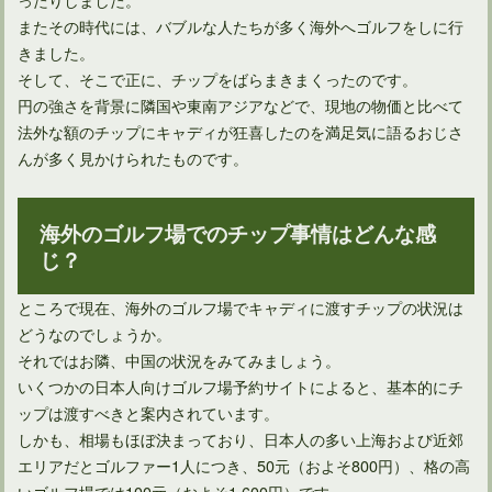
ゴルフラウンドでハーフプレーにどのくらい時間を掛けてる？
またその時代には、バブルな人たちが多く海外へゴルフをしに行
きました。
そして、そこで正に、チップをばらまきまくったのです。
円の強さを背景に隣国や東南アジアなどで、現地の物価と比べて
法外な額のチップにキャディが狂喜したのを満足気に語るおじさ
んが多く見かけられたものです。
海外のゴルフ場でのチップ事情はどんな感
じ？
ところで現在、海外のゴルフ場でキャディに渡すチップの状況は
どうなのでしょうか。
それではお隣、中国の状況をみてみましょう。
いくつかの日本人向けゴルフ場予約サイトによると、基本的にチ
ップは渡すべきと案内されています。
しかも、相場もほぼ決まっており、日本人の多い上海および近郊
エリアだとゴルファー1人につき、50元（およそ800円）、格の高
いゴルフ場では100元（およそ1,600円）です。