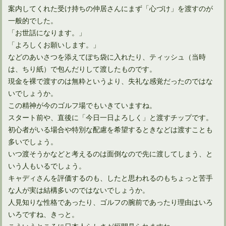
案内してくれた受け持ちの仲居さんにまず「心づけ」を渡すのが
一般的でした。
「お世話になります。」
「よろしくお願いします。」
などのあいさつを添えてぽち袋に入れたり、ティッシュ（当時
ゴルフルールに定められていた二度打ちが消える理由とは？
は、ちり紙）で包んだりして渡したものです。
現金を裸で渡すのは無粋というより、失礼な感覚だったのではな
いでしょうか。
この精神が今のゴルフ場でもいきていますね。
スタート前や、直後に「今日一日よろしく」と渡すチップです。
初心者がいる場合や特別な配慮を希望するときなどは渡すことも
多いでしょう。
いつ渡そうかなどと考えるのは面倒なので先に渡してしまう、と
いう人もいるでしょう。
キャディさんを評価するのも、したと思われるのもちょっと苦手
な人が実は結構多いのではないでしょうか。
人見知りな性格であったり、ゴルフの腕前であったり理由はいろ
ゴルフルールの改正で池の処置は大幅に変わるのか？
いろですね、きっと。
こういうところに日本人らしさが垣間見られますね。