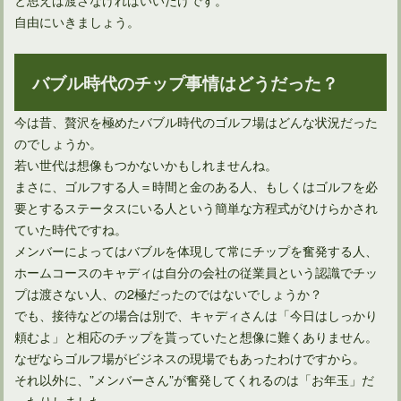
自由にいきましょう。
ゴルフのルールによるワンクラブの測り方を知っていますか？
バブル時代のチップ事情はどうだった？
今は昔、贅沢を極めたバブル時代のゴルフ場はどんな状況だった
ゴルフの服装でTシャツ排除の理由を知っても励行しますか？
のでしょうか。
若い世代は想像もつかないかもしれませんね。
まさに、ゴルフする人＝時間と金のある人、もしくはゴルフを必
要とするステータスにいる人という簡単な方程式がひけらかされ
ゴルフラウンド中にショットの打数制限はあるか？ないのか？
ていた時代ですね。
メンバーによってはバブルを体現して常にチップを奮発する人、
ホームコースのキャディは自分の会社の従業員という認識でチッ
ゴルフに存在する暗黙のルールは「ラウンド中に帽子を被る」
プは渡さない人、の2極だったのではないでしょうか？
でも、接待などの場合は別で、キャディさんは「今日はしっかり
頼むよ」と相応のチップを貰っていたと想像に難くありません。
ゴルフ場の服装マナーではスニーカーはOKなのかNGなのか
なぜならゴルフ場がビジネスの現場でもあったわけですから。
それ以外に、”メンバーさん”が奮発してくれるのは「お年玉」だ
ったりしました。