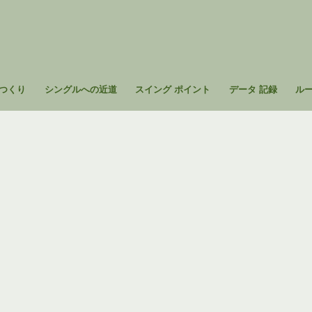
つくり
シングルへの近道
スイング ポイント
データ 記録
ル