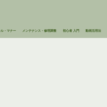
ール・マナー
メンテナンス・修理調整
初心者 入門
動画活用法