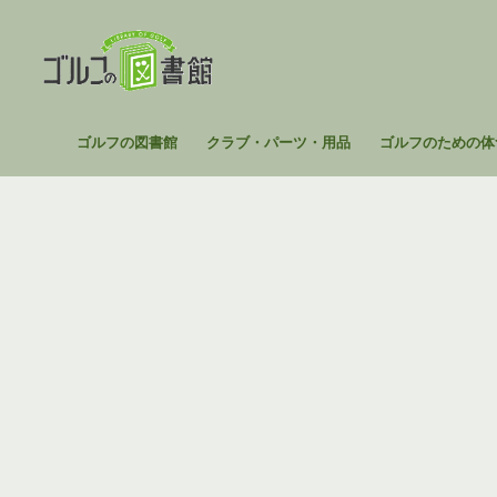
コ
ン
テ
ン
ツ
ゴ
ゴルフの図書館
クラブ・パーツ・用品
ゴルフのための体
へ
ル
ス
フ
キ
の
ッ
図
プ
書
館