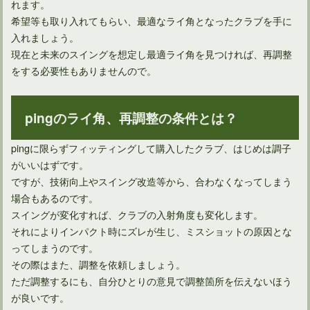
れます。
希望等も取り入れてもらい、最適なライ角となったクラブを手に
入れましょう。
現在と未来のスイングを想定し最適ライ角を見つければ、再調整
をする必要性もありませんので。
簡単にできる！ゴルフのグリップ交換のやり方を覚えよう
pingのライ角、再調整の条件とは？
pingに限らずフィッティングして購入したクラブ、はじめは調子
交換したばかりのゴルフのグリップを再利用できる外し方
がいいはずです。
ですが、技術向上やスイング改造等から、合わなくなってしまう
場合もあるのです。
ゴルフクラブのグリップ交換をするなら溶剤は灯油を使おう
スイングが変化すれば、クラブの入射角度も変化します。
それによりインパクト時にズレが生じ、ミスショットの原因とな
ってしまうのです。
その際はまた、調整を依頼しましょう。
濡れて滑るゴルフクラブをグリップ交換する時の目安とは
ただ調整するにも、自分ひとりの意見で調整箇所を伝えないほう
が良いです。