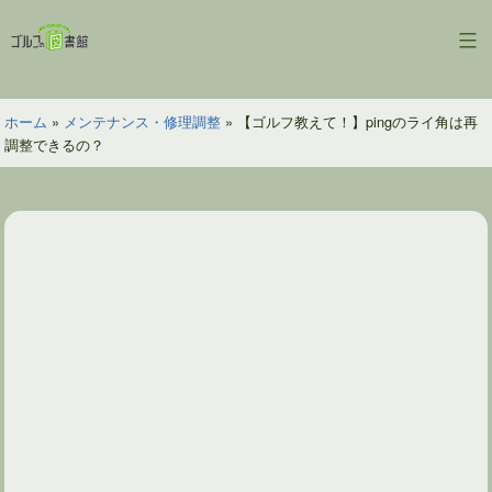
コ
ン
ゴ
テ
ル
ン
フ
ツ
ホーム
»
メンテナンス・修理調整
»
【ゴルフ教えて！】pingのライ角は再
の
へ
調整できるの？
図
ス
書
キ
館
ッ
プ