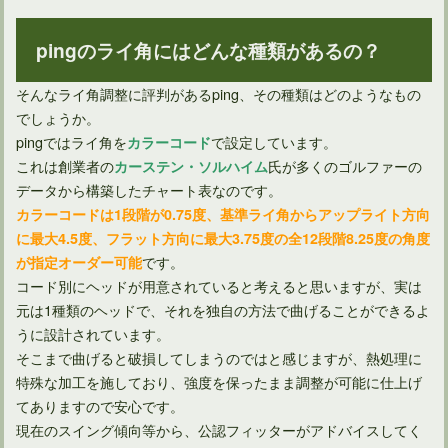
ゴルフグローブの寿命を格段に伸ばすための正しい使い方とは
pingのライ角にはどんな種類があるの？
そんなライ角調整に評判があるping、その種類はどのようなもの
でしょうか。
pingではライ角を
で設定しています。
カラーコード
これは創業者の
氏が多くのゴルファーの
カーステン・ソルハイム
データから構築したチャート表なのです。
カラーコードは1段階が0.75度、基準ライ角からアップライト方向
に最大4.5度、フラット方向に最大3.75度の全12段階8.25度の角度
です。
が指定オーダー可能
コード別にヘッドが用意されていると考えると思いますが、実は
元は1種類のヘッドで、それを独自の方法で曲げることができるよ
ゴルフクラブのスチール製とカーボン製のシャフトの抜き方
うに設計されています。
そこまで曲げると破損してしまうのではと感じますが、熱処理に
特殊な加工を施しており、強度を保ったまま調整が可能に仕上げ
てありますので安心です。
現在のスイング傾向等から、公認フィッターがアドバイスしてく