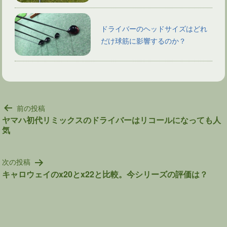
ドライバーのヘッドサイズはどれ
だけ球筋に影響するのか？
投
前の投稿
稿
ヤマハ初代リミックスのドライバーはリコールになっても人
気
ナ
ビ
ゲ
次の投稿
ー
キャロウェイのx20とx22と比較。今シリーズの評価は？
シ
ョ
ン