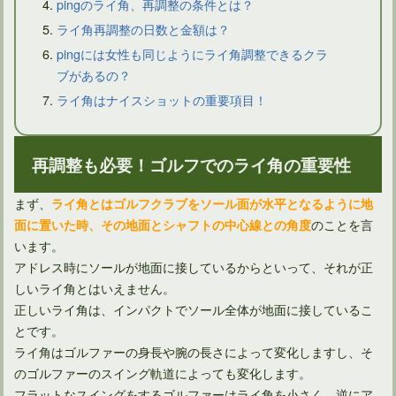
pingのライ角、再調整の条件とは？
ライ角再調整の日数と金額は？
pingには女性も同じようにライ角調整できるクラ
ブがあるの？
ライ角はナイスショットの重要項目！
再調整も必要！ゴルフでのライ角の重要性
まず、
ライ角とはゴルフクラブをソール面が水平となるように地
グリップはゴルフ用交換具を使わず時期を伸ばすのがおすすめ
のことを言
面に置いた時、その地面とシャフトの中心線との角度
います。
アドレス時にソールが地面に接しているからといって、それが正
しいライ角とはいえません。
正しいライ角は、インパクトでソール全体が地面に接しているこ
とです。
ライ角はゴルファーの身長や腕の長さによって変化しますし、そ
のゴルファーのスイング軌道によっても変化します。
フラットなスイングをするゴルファーはライ角を小さく、逆にア