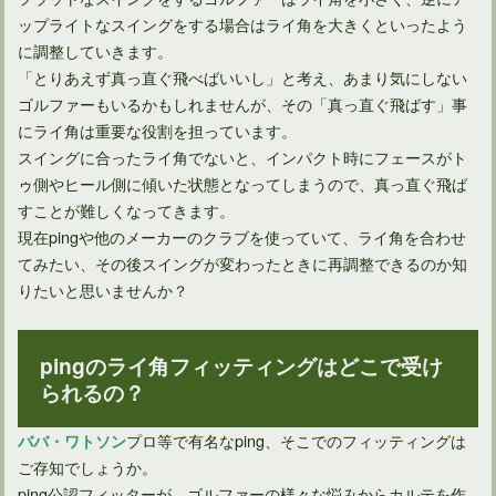
ップライトなスイングをする場合はライ角を大きくといったよう
に調整していきます。
「とりあえず真っ直ぐ飛べばいいし」と考え、あまり気にしない
ゴルフ用のキャップの洗い方を覚えて綺麗なものを使おう！
ゴルファーもいるかもしれませんが、その「真っ直ぐ飛ばす」事
にライ角は重要な役割を担っています。
スイングに合ったライ角でないと、インパクト時にフェースがト
ゥ側やヒール側に傾いた状態となってしまうので、真っ直ぐ飛ば
すことが難しくなってきます。
現在pingや他のメーカーのクラブを使っていて、ライ角を合わせ
てみたい、その後スイングが変わったときに再調整できるのか知
りたいと思いませんか？
pingのライ角フィッティングはどこで受け
られるの？
ゴルフクラブのグリップの洗い方を知れば滑りは防げる！
プロ等で有名なping、そこでのフィッティングは
ババ・ワトソン
ご存知でしょうか。
ping公認フィッターが、ゴルファーの様々な悩みからカルテを作