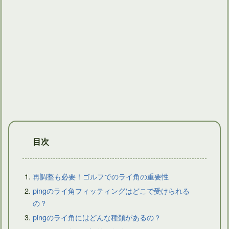
アイアンのリシャフトをDIYするのに必要な工具と手順
目次
再調整も必要！ゴルフでのライ角の重要性
pingのライ角フィッティングはどこで受けられる
の？
アイアンのリシャフトの費用は外注と自作のどっちがお得？
pingのライ角にはどんな種類があるの？