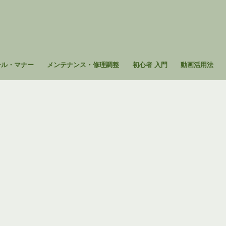
ール・マナー
メンテナンス・修理調整
初心者 入門
動画活用法