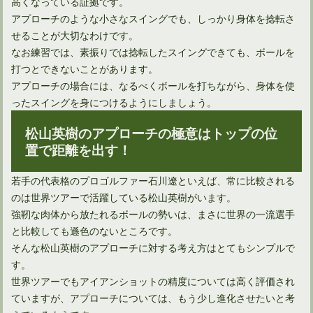
高くなっている証拠です。
アプローチのような小さなスイングでも、しっかり身体を捻転さ
せることが大切なわけです。
なお練習では、素振りでは捻転したスイングできても、ボールを
打つとできないことがあります。
アプローチの場合には、なるべくボールを打ちながら、身体を使
ったスイングを身につけるようにしましょう。
松山英樹のアプローチの極意はトップの位
置で距離を出す！
若手の代表格のプロゴルファー石川遼といえば、常に比較される
ゴルフの練習メニューをプロたちから学んでみよう！
のは世界ツアーで活躍している松山英樹がいます。
強靭な肉体から放たれるボールの勢いは、まさに世界の一流選手
と比較しても遜色のないところです。
ゴルフのレベルアップを目指すための練習ノートの書き方
そんな松山英樹のアプローチに対する考え方はとてもシンプルで
す。
世界ツアーでもアイアンショットの精度については高く評価され
ゴルフの片手打ち練習ドリルのコツと効果を知って挑戦しよう
ていますが、アプローチについては、もう少し進化させたいと考