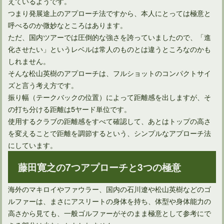
えているようです。
つまり発展途上のアプローチ法ですから、本人にとっては極意と
【アプローチ上達法】いろいろな状況のラフからのショット
呼べるのか微妙なところはあります。
ただ、国内ツアーでは圧倒的な強さを誇っていましたので、「進
化させたい」というレベルは常人のものとは違うところなのかも
しれません。
そんな松山英樹のアプローチは、フルショットのコンパクトサイ
ズと言う考え方です。
振り幅（テークバックの位置）によって距離感を出しますが、そ
の打ち分ける距離は5ヤード単位です。
使用するクラブの距離感をすべて確認して、あとはトップの高さ
を変えることで距離を調節するという、シンプルなアプローチ法
にしています。
藤田寛之の7つアプローチと3つの極意
海外のマキロイやファウラー、国内の石川遼や松山英樹などのゴ
ルファーは、まさにアスリートの身体を持ち、体型や身体能力の
高さから見ても、一般ゴルファーがそのまま極意として参考にで