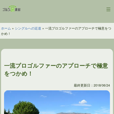
コ
ン
ゴ
テ
ル
ン
フ
ツ
ホーム
»
シングルへの近道
»
一流プロゴルファーのアプローチで極意をつ
の
へ
かめ！
図
ス
書
キ
館
ッ
プ
一流プロゴルファーのアプローチで極意
をつかめ！
最終更新日：2018/06/24