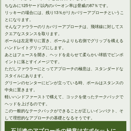
ちなみに125ヤード以内のパーオン率は脅威の87％です。
ゴルフスイングの不安はアドレスに入る順番を決めて解消
リッキーの場合には、残り13％がリカバリーアプローチというこ
とになります。
そんなファウラーのリカバリーアプローチは、飛球線に対してス
クエアなスタンスを取ります。
ボールは左足寄りに置き、ボールよりも右側でグリップを構える
ハンドレイトグリップにします。
あとはフェースを開き、ヘッドを走らせて柔らかい球筋でピンポ
イントに落とすイメージです。
ただしファウラーにとってアプローチの極意は、スタンダードな
スタイルにあります。
グリーンのセンターにピンが立っている時、ボールはスタンスの
中央に置きます。
ゴルフクラブを左手一本で握って素振りしたら劇的に変身！
軽いハンドファーストで構えて、コックを使ったテークバックで
ヘッドを上げるのです。
この一般的なテークバックができることが正しいインパクト、そ
して理想的なアプローチの基礎となるそうです。
石川遼のアプローチの極意は右ポケットに