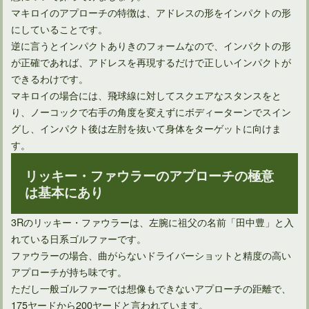
マキロイのアプローチの特徴は、アドレスの形をインパクトの形
にしていることです。
逆に言うとインパクトありきのフォームなので、インパクトの形
が正確であれば、アドレスを再現するだけで正しいインパクトが
できるわけです。
マキロイの場合には、飛球線に対してスクエアなスタンスをと
り、ノーコックで右手の角度を変えずにボディーターンでスイン
グし、インパクト後は左肘を抜いて身体をターゲットに向けま
ゴルフ上達！スイング軌道「8の字」でフェアウェイキープ！
す。
リッキー・ファウラーのアプローチの極意
は基本にあり
3Rのリッキー・ファウラーは、左腕に祖父の名前「田中豊」と入
れている日系ゴルファーです。
ファウラーの場合、曲がらないドライバーショットと精度の高い
アプローチが持ち味です。
ただし一般ゴルファーでは想像もできないアプローチの距離で、
175ヤードから200ヤードと言われています。