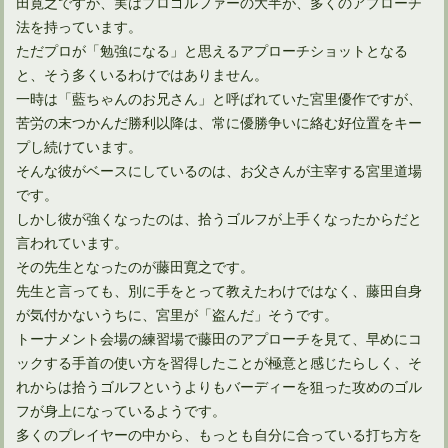
田寛之ですが、実はプロゴルファーの大半が、多くのアプローチ
法を持っています。
ただプロが「勉強になる」と思えるアプローチショットとなる
と、そう多くいるわけではありません。
一時は「藍ちゃんのお兄さん」と呼ばれていた宮里優作ですが、
苦労の末つかんだ勝利以降は、常に優勝争いに絡む好位置をキー
プし続けています。
そんな彼がベースにしているのは、お父さんが主宰する宮里道場
です。
しかし彼が強くなったのは、拾うゴルフが上手くなったからだと
言われています。
その先生となったのが藤田寛之です。
先生と言っても、別に手をとって教えたわけではなく、藤田自身
が気付かないうちに、宮里が「盗んだ」そうです。
トーナメント会場の練習場で藤田のアプローチを見て、早めにコ
ックする手首の使い方を習得したことが極意と感じたらしく、そ
れからは拾うゴルフというよりもバーディーを狙った攻めのゴル
フが身上になっているようです。
多くのプレイヤーの中から、もっとも自分に合っている打ち方を