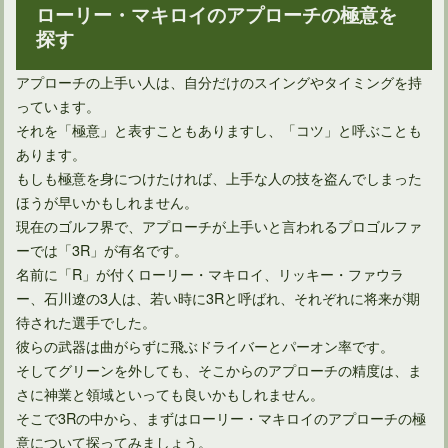
ローリー・マキロイのアプローチの極意を
探す
ゴルフでコックが原因のダフリと分かるのは中級以上が必要？
アプローチの上手い人は、自分だけのスイングやタイミングを持
っています。
それを「極意」と表すこともありますし、「コツ」と呼ぶことも
あります。
もしも極意を身につけたければ、上手な人の技を盗んでしまった
ほうが早いかもしれません。
現在のゴルフ界で、アプローチが上手いと言われるプロゴルファ
ーでは「3R」が有名です。
名前に「R」が付くローリー・マキロイ、リッキー・ファウラ
ー、石川遼の3人は、若い時に3Rと呼ばれ、それぞれに将来が期
待された選手でした。
彼らの武器は曲がらずに飛ぶドライバーとパーオン率です。
ゴルフ上達の鍵となるアドレスは足の位置を決めることが大事
そしてグリーンを外しても、そこからのアプローチの精度は、ま
さに神業と領域といっても良いかもしれません。
そこで3Rの中から、まずはローリー・マキロイのアプローチの極
意について探ってみましょう。