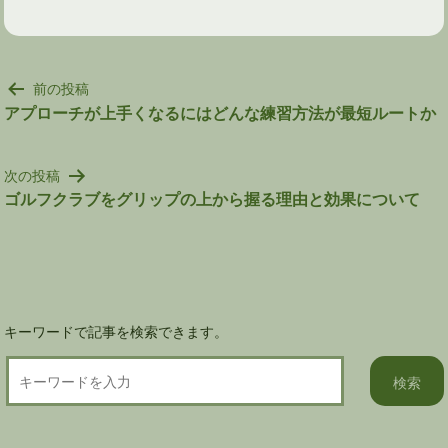
投
前の投稿
稿
アプローチが上手くなるにはどんな練習方法が最短ルートか
ナ
ビ
次の投稿
ゲ
ゴルフクラブをグリップの上から握る理由と効果について
ー
シ
ョ
ン
キーワードで記事を検索できます。