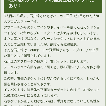
あり！
3人目の「3R」、石川遼といえばハニカミ王子で注目された人気
のプロゴルファーです。
アプローチからのチップインやドライバーを使ったセカンドショ
ットなど、桁外れなプレースタイルは人気を後押ししています。
ゴルフスコアの80切りを達成するために必要な戦略と練習
また人気だけではなく、グリーンジャケットにもっとも近い日本
人として活躍していましたが、故障から戦線離脱。
そんな石川遼は、300ヤードの飛距離よりも、アプローチの上手
い選手として認識されています。
石川遼のアプローチの極意は「右ポケット」にあります。
テークバックで右腰を後ろに引くと、腰の回転によって身体が捻
転します。
この時、右側のポケットにシワができるようにすると、しっかり
腰を回転させることができます。
インパクト後には身体の正面はターゲットに向けて、右ポケット
は飛球線と平行になるようにします。
右ポケットが正しく動かない時は、手打ちになっている可能性が
雨の日こそゴルフの打ちっぱなし練習場へ行って練習しよう！