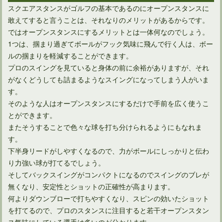
ドライバーのセットアップはスクエアフェースとは限らない
スクエアスタンスがゴルフの基本であるのにオープンスタンスに
敢えてすると言うことは、それなりのメリットがあるからです。
ではオープンスタンスにするメリットとは一体何なのでしょう。
1つは、掴まり過ぎてボールがフック気味に飛んで行く人は、ボー
ルの掴まりを軽減することができます。
プロのスイングを見ていると身体の前に余裕がありますが、それ
がなくどうしても詰まるようなスイングになってしまう人がいま
す。
そのような人はオープンスタンスにするだけで手前を広く使うこ
とができます。
またそうすることで色々な球を打ち分けられるようにもなれま
す。
アイアンがスライスしないための打ち方は意外に簡単！
下半身リードがしやすくなるので、力がボールにしっかりと伝わ
り力強い球が打てるでしょう。
そしてバックスイングがコンパクトになるのでスイングのブレが
無くなり、安定性とショットの正確性が高まります。
何よりダウンブローで打ちやすくなり、スピンの効いたショット
を打てるので、プロのスタンスに注目すると若干オープンスタン
ス気味にしている選手は多いのが分かります。