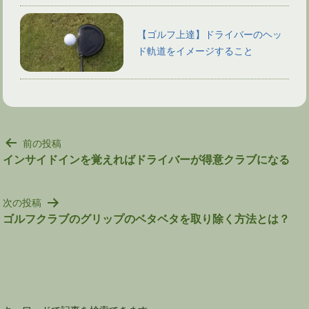
【ゴルフ上達】ドライバーのヘッ
ド軌道をイメージすること
投
前の投稿
稿
インサイドインを覚えればドライバーが得意クラブになる
ナ
ビ
次の投稿
ゲ
ゴルフクラブのグリップのベタベタを取り除く方法とは？
ー
シ
ョ
ン