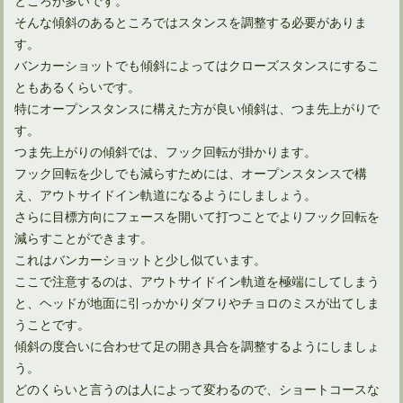
そんな傾斜のあるところではスタンスを調整する必要がありま
す。
多くのゴルファー憧れ、ドライバーで300ヤード飛ばすには
バンカーショットでも傾斜によってはクローズスタンスにするこ
ともあるくらいです。
特にオープンスタンスに構えた方が良い傾斜は、つま先上がりで
す。
ゴルフルールでのパター2本の是非とその効果について
つま先上がりの傾斜では、フック回転が掛かります。
フック回転を少しでも減らすためには、オープンスタンスで構
え、アウトサイドイン軌道になるようにしましょう。
正しい体重移動ピッチングフォームをゴルフスイングに生かす
さらに目標方向にフェースを開いて打つことでよりフック回転を
減らすことができます。
これはバンカーショットと少し似ています。
ここで注意するのは、アウトサイドイン軌道を極端にしてしまう
と、ヘッドが地面に引っかかりダフりやチョロのミスが出てしま
うことです。
傾斜の度合いに合わせて足の開き具合を調整するようにしましょ
う。
どのくらいと言うのは人によって変わるので、ショートコースな