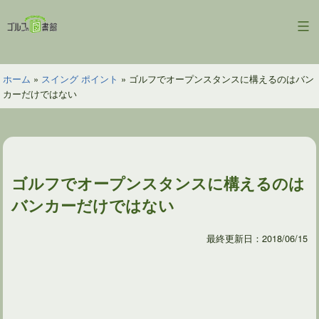
コ
ン
ゴ
テ
ル
ン
フ
ツ
ホーム
»
スイング ポイント
»
ゴルフでオープンスタンスに構えるのはバン
の
へ
カーだけではない
図
ス
書
キ
館
ッ
プ
ゴルフでオープンスタンスに構えるのは
バンカーだけではない
最終更新日：2018/06/15