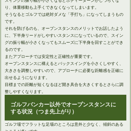
り、体重移動も上手くできなくなってしまいます。
そうなるとゴルフでは絶対ダメな「手打ち」になってしまうもの
です。
ドライバーのバックスピンが飛距離減の原因というのは間違い
それを防げるのも、オープンスタンスのメリットでお話したよう
に、下半身リードがしやすいスタンスになっているので、スイン
グの振り幅が小さくなってもスムーズに下半身を回すことができ
るのです。
またアプローチでは安定性と正確性が重要です。
オープンスタンスに構えるとバックスイングを小さくしやすく、
大きさを調整しやすいので、アプローチに必要な距離感を正確に
出せるようになります。
目標までの距離が短くなるほど開き具合を大きくするとさらに調
整しやすくなります。
ゴルフバンカー以外でオープンスタンスに
やはり得！アイアンで飛距離アップするのに効果的な方法とは
する状況（つま先上がり）
ゴルフ場でフラットな足場のところは意外と少なく、傾斜のある
多くのプロ野球選手は、ゴルフの飛距離が凄いのは何で？
ところが多いです。