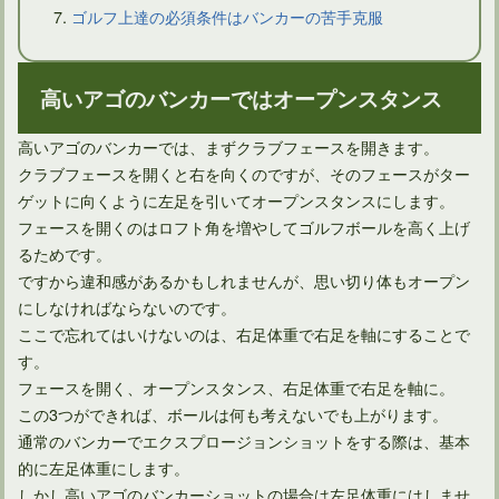
ゴルフ上達の必須条件はバンカーの苦手克服
高いアゴのバンカーではオープンスタンス
高いアゴのバンカーでは、まずクラブフェースを開きます。
ゴルフでコックが原因のダフリと分かるのは中級以上が必要？
クラブフェースを開くと右を向くのですが、そのフェースがター
ゲットに向くように左足を引いてオープンスタンスにします。
フェースを開くのはロフト角を増やしてゴルフボールを高く上げ
るためです。
ですから違和感があるかもしれませんが、思い切り体もオープン
にしなければならないのです。
ここで忘れてはいけないのは、右足体重で右足を軸にすることで
す。
フェースを開く、オープンスタンス、右足体重で右足を軸に。
この3つができれば、ボールは何も考えないでも上がります。
通常のバンカーでエクスプロージョンショットをする際は、基本
的に左足体重にします。
ゴルフ上達の鍵となるアドレスは足の位置を決めることが大事
しかし高いアゴのバンカーショットの場合は左足体重にはしませ