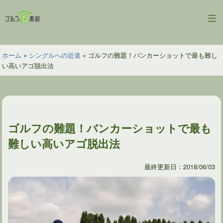
コ
ン
ゴ
テ
ル
ン
フ
ツ
ホーム
»
シングルへの近道
»
ゴルフの難題！バンカーショットで最も難し
の
へ
い高いアゴ脱出法
図
ス
書
キ
館
ッ
プ
ゴルフの難題！バンカーショットで最も
難しい高いアゴ脱出法
最終更新日：2018/06/03