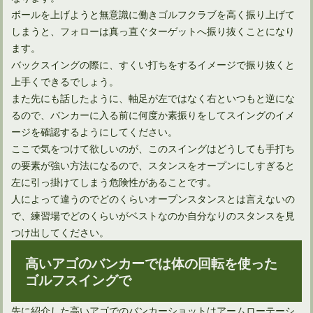
ボールを上げようと無意識に働きゴルフクラブを高く振り上げて
しまうと、フォローは真っ直ぐターゲットへ振り抜くことになり
ます。
バックスイングの際に、すくい打ちをするイメージで振り抜くと
ゴルフスイングの不安はアドレスに入る順番を決めて解消
上手くできるでしょう。
また先にも話したように、軸足が左ではなく右といつもと逆にな
るので、バンカーに入る前に何度か素振りをしてスイングのイメ
ージを確認するようにしてください。
ここで気をつけて欲しいのが、このスイングはどうしても手打ち
の要素が強い方法になるので、スタンスをオープンにしすぎると
左に引っ掛けてしまう危険性があることです。
人によって違うのでどのくらいオープンスタンスとは言えないの
で、練習場でどのくらいがベストなのか自分なりのスタンスを見
つけ出してください。
高いアゴのバンカーでは体の回転を使った
ゴルフクラブを左手一本で握って素振りしたら劇的に変身！
ゴルフスイングで
先に紹介した高いアゴでのバンカーショットはアームローテーシ