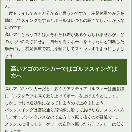
ん。
一度トライしてみると分かると思うのですが、左足体重で左足を
軸にしてスイングをするとボールはいつもの高さでしか上がらな
いのです。
高いアゴと言う判断は人それぞれ差があるかもしれませんが、ど
のくらいの高さにせよ、自分が高くボールを上げたいと判断した
場合には、右足体重で右足を軸にしてスイングするようにしまし
ょう。
高いアゴのバンカーではゴルフスイングは
左へ
ゴルフ上達！スイング軌道「8の字」でフェアウェイキープ！
高いアゴのバンカーだと、多くのアマチュアゴルファーは無意識
にゴルフクラブを高く振り上げてボールを上げようとします。
しかしそれは逆効果になってしまうので止めましょう。
バックスイングは普段通り飛球線に沿ってあげたら、スタンス方
向、オープンスタンスなので左方向へ振り抜くのが普通です。
スタンスに沿ってターゲットの左側へ振ったら、フォローは低く
なります。