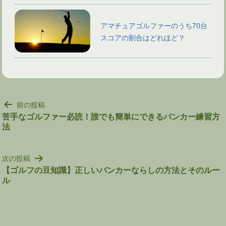
アマチュアゴルファーのうち70台
スコアの割合はどれほど？
投
前の投稿
稿
苦手なゴルファー必読！誰でも簡単にできるバンカー練習方
法
ナ
ビ
ゲ
次の投稿
ー
【ゴルフの豆知識】正しいバンカーならしの方法とそのルー
シ
ル
ョ
ン