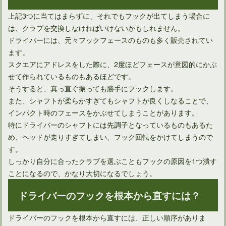
上記3つに当てはまらずに、それでもフックが出てしまう場合に
は、クラブを交換しなければいけないかもしれません。
ドライバーには、元々フックフェースのものも多く販売されてい
やはり得！アイアンで飛距離アップするのに効果的な方法とは
ます。
スクエアにアドレスをした際に、2度ほどフェースが意図的にかぶ
せて作られているものもあるほどです。
多くのプロ野球選手は、ゴルフの飛距離が凄いのは何で？
そうすると、真っ直ぐ振っても勝手にフックします。
また、シャフトが柔らかすぎてもシャフトが良くしなることで、
インパクト時のフェースをかぶせてしまうことがあります。
多くのゴルファー憧れ、ドライバーで300ヤード飛ばすには
特にドライバーのシャフトには先調子となっているものもあるた
め、ヘッドが走りすぎてしまい、フック回転をかけてしまうので
す。
しっかり自分に合ったクラブを選ぶこともフックの原因を1つ潰す
ゴルフルールでのパター2本の是非とその効果について
ことになるので、かなり大切になるでしょう。
ドライバーのフックを根本から直すには？
正しい体重移動ピッチングフォームをゴルフスイングに生かす
ドライバーのフックを根本から直すには、正しい順序がありま