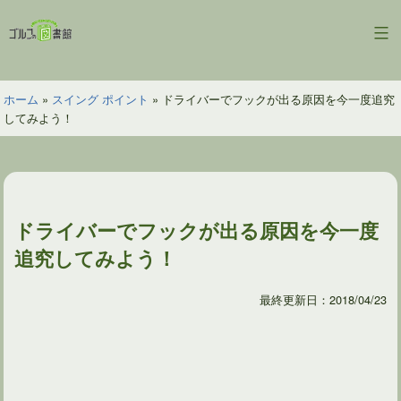
コ
ン
ゴ
テ
ル
ン
フ
ツ
ホーム
»
スイング ポイント
»
ドライバーでフックが出る原因を今一度追究
の
へ
してみよう！
図
ス
書
キ
館
ッ
プ
ドライバーでフックが出る原因を今一度
追究してみよう！
最終更新日：2018/04/23