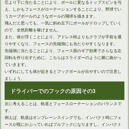
芯より下に当たることにより、ボールに更なるトップスピンを与
え、しかもフェースがローテーションすることにより、野球でい
うカーブボールのようなボールの飛球を描きます。
飛んだと思っても、一気に斜め左下にボールがドロップしていく
ので、全然距離を稼げません。
また、体が浮くことにより、アドレス時よりもクラブが手前を通
ユーティリティは打ち方によってボール位置を変えればOK！
りやすくなり、フェースの先端側にも当たりやすくなります。
先端側に当たることにより、フェース面のギア効果でさらなる左
回転を作り出すために、こちらはスライダーのように横に曲がっ
ていきます。
いずれにしても体が起きるとフックボールが出やすいので注意し
ましょう。
ドライバーでのフックの原因その3
次に考えることは、軌道とフェースローテーションのバランスで
す。
例えば、軌道はオンプレーンスイングでも、インパクト時にフェ
ドライバーを構えたときの手首の角度は再現できる？
ースが既にかぶっていればプルフックになりますし、インパクト