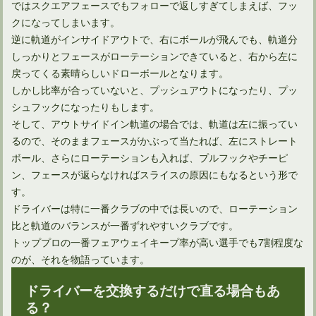
ではスクエアフェースでもフォローで返しすぎてしまえば、フッ
クになってしまいます。
逆に軌道がインサイドアウトで、右にボールが飛んでも、軌道分
しっかりとフェースがローテーションできていると、右から左に
戻ってくる素晴らしいドローボールとなります。
しかし比率が合っていないと、プッシュアウトになったり、プッ
シュフックになったりもします。
そして、アウトサイドイン軌道の場合では、軌道は左に振ってい
るので、そのままフェースがかぶって当たれば、左にストレート
ボール、さらにローテーションも入れば、プルフックやチーピ
ン、フェースが返らなければスライスの原因にもなるという形で
ドライバーのバックスピンが飛距離減の原因というのは間違い
す。
ドライバーは特に一番クラブの中では長いので、ローテーション
比と軌道のバランスが一番ずれやすいクラブです。
トッププロの一番フェアウェイキープ率が高い選手でも7割程度な
のが、それを物語っています。
ドライバーを交換するだけで直る場合もあ
る？