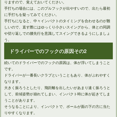
りますので、覚えておいてください。
アイアンがスライスしないための打ち方は意外に簡単！
手打ちの場合には、このプルフックが出やすいので、出たら最初
に手打ちを疑ってみてください。
手打ちになると、中々インパクトのタイミングを合わせるのが難
しいので、直す際にはゆっくり小さいスイングから、体との同調
や切り返しでの腰先行を意識してスイングできるようにしましょ
う。
ドライバーでのフックの原因その2
続いてのドライバーでのフックの原因は、体が浮いてしまうこと
です。
ドライバーが一番長いクラブということもあり、体がぶれやすく
ドライバーの引っ掛けはシャフトの前に確認することがある
なります。
大きく振ろうとしたり、飛距離を出したいがあまり速く振ろうと
して、前傾姿勢が崩れてしまい、インパクト時に体が起きてしま
うことがあります。
そうなることにより、インパクトで、ボールが面の下の方に当た
りやすくなります。