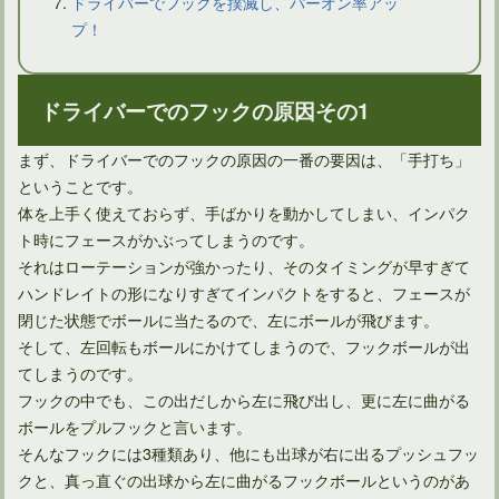
ドライバーでフックを撲滅し、パーオン率アッ
プ！
ドライバーでのフックの原因その1
まず、ドライバーでのフックの原因の一番の要因は、「手打ち」
ということです。
ドライバーのセットアップはスクエアフェースとは限らない
体を上手く使えておらず、手ばかりを動かしてしまい、インパク
ト時にフェースがかぶってしまうのです。
それはローテーションが強かったり、そのタイミングが早すぎて
ハンドレイトの形になりすぎてインパクトをすると、フェースが
閉じた状態でボールに当たるので、左にボールが飛びます。
そして、左回転もボールにかけてしまうので、フックボールが出
てしまうのです。
フックの中でも、この出だしから左に飛び出し、更に左に曲がる
ボールをプルフックと言います。
そんなフックには3種類あり、他にも出球が右に出るプッシュフッ
クと、真っ直ぐの出球から左に曲がるフックボールというのがあ