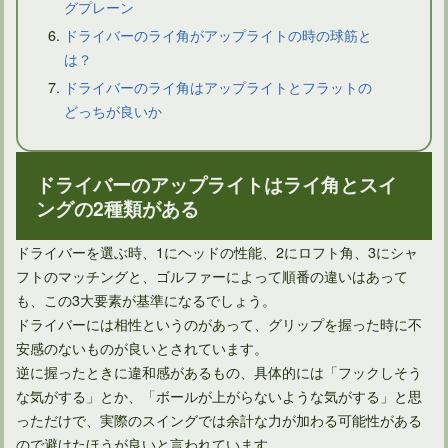
グプレーン
ドライバーのライ角がアップライトの時の球筋と
は？
ドライバーのライ角はアップライトとフラットの
どっちが良いか
ドライバーのセットアップはスクエアフェースとは限らない
ドライバーのアップライトはライ角とスイ
ングの2種類がある
ドライバーを選ぶ時、1にヘッドの性能、2にロフト角、3にシャ
フトのマッチングと、ゴルファーによって順番の違いはあって
も、この3大要素が基準になるでしょう。
ドライバーには相性というのがあって、グリップを握った時に不
安感のないものが良いとされています。
逆に握ったときに違和感があるもの、具体的には「フックしそう
な気がする」とか、「ボールが上がらないような気がする」と思
アイアンがスライスしないための打ち方は意外に簡単！
っただけで、実際のスイングでは余計な力が加わる可能性がある
ので避けたほうが良いと言われています。