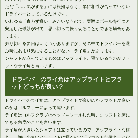
ただ「……気がする」には根拠はなく、単に相性が合っていない
ドライバーとしているだけです。
いわゆる「食わず嫌い」みたいなもので、実際にボールを打つと
安定した球筋が出て、思い切って振り切ることができる場合があ
ります。
振り切れる要因はいくつかありますが、その中でドライバーを選
ぶ時にあまり気にすることがない「ライ角」があります。
シャフトが立っているものはアップライト、寝ているものがフラ
ットなライ角と言います。
ドライバーの引っ掛けはシャフトの前に確認することがある
ドライバーのライ角はアップライトとフラ
ットどっちが良い？
ドライバーのライ角は、アップライトが良いのかフラットが良い
のかはゴルファーによって違います。
ライ角はゴルフクラブのヘッドをソールした時、シャフトと床に
できる角度のことを言います。
ライ角が大きいとシャフトは立っているので「アップライトな構
え」、逆に小さいとシャフトは寝るので「フラットな構え」とな