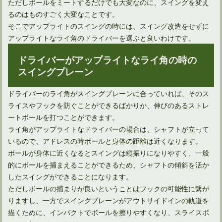
ただしボールをミートするだけでも大変なのに、スイングを変え
ゴルフルールでのパター2本の是非とその効果について
るのはものすごく大変なことです。
そこでアップライトのスイングの時には、スイング改造をせずに
アップライトなライ角のドライバーを選ぶと良いわけです。
正しい体重移動ピッチングフォームをゴルフスイングに生かす
ドライバーがアップライトなライ角の時の
スイングプレーン
ドライバーのライ角がスイングプレーンに合っていれば、そのス
ライスやフックを防ぐことができるばかりか、伸びのあるストレ
ートボールを打つことができます。
ライ角がアップライトなドライバーの場合は、シャフトが立って
いるので、アドレスの時ボールと身体の距離は近くなります。
ボールが身体に近くなるとスイングは縦振りになりやすく、一般
的にボールを捕まえることができるため、シャフトの傾斜を活か
したスイングができることになります。
ただしボールの捕まりが良いということはフックの可能性に繋が
りますし、一方でスイングプレーンがアウトサイドインの軌道を
描くために、インパクトでボールを擦りやすくなり、スライスボ