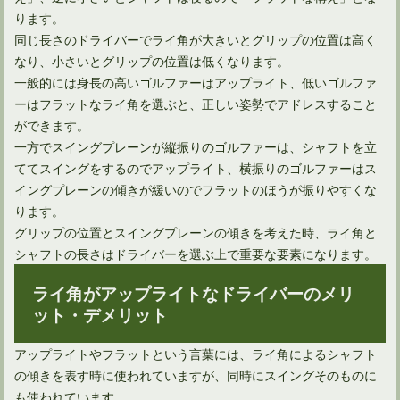
ります。
同じ長さのドライバーでライ角が大きいとグリップの位置は高く
なり、小さいとグリップの位置は低くなります。
ユーティリティは打ち方によってボール位置を変えればOK！
一般的には身長の高いゴルファーはアップライト、低いゴルファ
ーはフラットなライ角を選ぶと、正しい姿勢でアドレスすること
ができます。
一方でスイングプレーンが縦振りのゴルファーは、シャフトを立
ててスイングをするのでアップライト、横振りのゴルファーはス
イングプレーンの傾きが緩いのでフラットのほうが振りやすくな
ります。
グリップの位置とスイングプレーンの傾きを考えた時、ライ角と
シャフトの長さはドライバーを選ぶ上で重要な要素になります。
ライ角がアップライトなドライバーのメリ
ット・デメリット
ドライバーを構えたときの手首の角度は再現できる？
アップライトやフラットという言葉には、ライ角によるシャフト
の傾きを表す時に使われていますが、同時にスイングそのものに
も使われています。