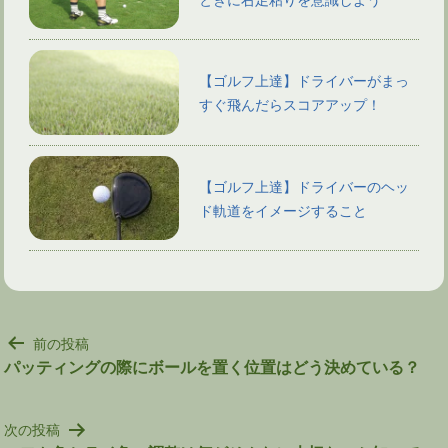
【ゴルフ上達】ドライバーがまっ
すぐ飛んだらスコアアップ！
【ゴルフ上達】ドライバーのヘッ
ド軌道をイメージすること
投
前の投稿
稿
パッティングの際にボールを置く位置はどう決めている？
ナ
ビ
次の投稿
ゲ