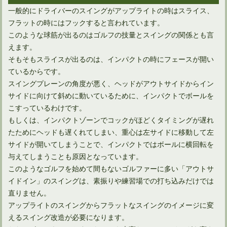
一般的にドライバーのスイングがアップライトの時はスライス、
やはり得！アイアンで飛距離アップするのに効果的な方法とは
フラットの時にはフックすると言われています。
このような球筋が出るのはゴルフの技量とスイングの関係とも言
えます。
そもそもスライスが出るのは、インパクトの時にフェースが開い
ているからです。
スイングプレーンの角度が悪く、ヘッドがアウトサイドからイン
サイドに向けて斜めに動いているために、インパクトでボールを
こすっているわけです。
もしくは、インパクトゾーンでコックがほどくタイミングが遅れ
たためにヘッドも遅くれてしまい、重心は左サイドに移動して左
サイドが開いてしまうことで、インパクトではボールに横回転を
与えてしまうことも原因となっています。
多くのプロ野球選手は、ゴルフの飛距離が凄いのは何で？
このようなゴルフを始めて間もないゴルファーに多い「アウトサ
イドイン」のスイングは、素振りや練習場での打ち込みだけでは
直りません。
多くのゴルファー憧れ、ドライバーで300ヤード飛ばすには
アップライトのスイングからフラットなスイングのイメージに変
えるスイング改造が必要になります。