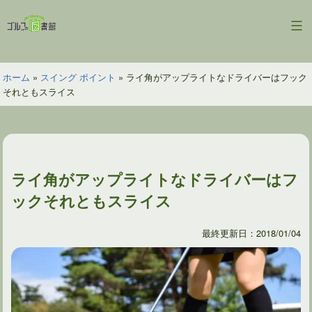
コ
ン
ゴ
テ
ル
ン
フ
ツ
ホーム
»
スイング ポイント
»
ライ角がアップライトなドライバーはフック
の
へ
それともスライス
図
ス
書
キ
館
ッ
プ
ライ角がアップライトなドライバーはフ
ックそれともスライス
最終更新日：2018/01/04