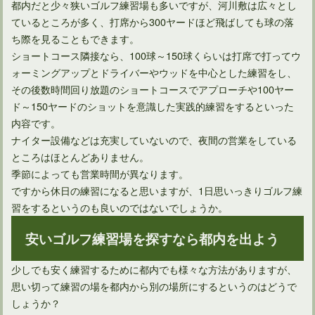
都内だと少々狭いゴルフ練習場も多いですが、河川敷は広々とし
ているところが多く、打席から300ヤードほど飛ばしても球の落
ち際を見ることもできます。
ショートコース隣接なら、100球～150球くらいは打席で打ってウ
ォーミングアップとドライバーやウッドを中心とした練習をし、
その後数時間回り放題のショートコースでアプローチや100ヤー
ド～150ヤードのショットを意識した実践的練習をするといった
内容です。
ナイター設備などは充実していないので、夜間の営業をしている
ところはほとんどありません。
季節によっても営業時間が異なります。
ですから休日の練習になると思いますが、1日思いっきりゴルフ練
ゴルフ場の市場規模が下降に推移するのはいつまで？
習をするというのも良いのではないでしょうか。
安いゴルフ練習場を探すなら都内を出よう
ゴルファーが宣言をすればプロテストを免除できるって本当？
少しでも安く練習するために都内でも様々な方法がありますが、
思い切って練習の場を都内から別の場所にするというのはどうで
しょうか？
ゴルフ練習場を経営したいけれど年収はどれくらいになる？