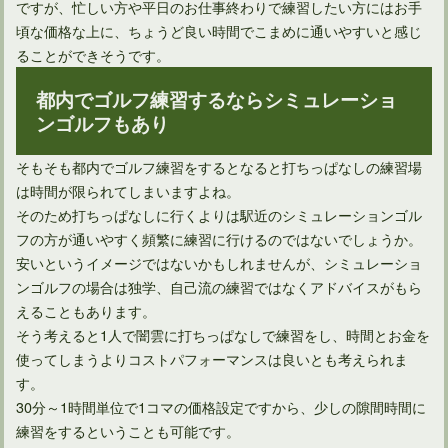
ですが、忙しい方や平日のお仕事終わりで練習したい方にはお手
頃な価格な上に、ちょうど良い時間でこまめに通いやすいと感じ
ることができそうです。
都内でゴルフ練習するならシミュレーショ
ンゴルフもあり
そもそも都内でゴルフ練習をするとなると打ちっぱなしの練習場
は時間が限られてしまいますよね。
ゴルフ会員権の売却損で法人の節税対策はできるのか？
そのため打ちっぱなしに行くよりは駅近のシミュレーションゴル
フの方が通いやすく頻繁に練習に行けるのではないでしょうか。
安いというイメージではないかもしれませんが、シミュレーショ
ンゴルフの場合は独学、自己流の練習ではなくアドバイスがもら
えることもあります。
そう考えると1人で闇雲に打ちっぱなしで練習をし、時間とお金を
使ってしまうよりコストパフォーマンスは良いとも考えられま
す。
30分～1時間単位で1コマの価格設定ですから、少しの隙間時間に
練習をするということも可能です。