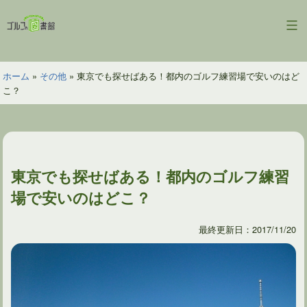
コ
ン
ゴ
テ
ル
ン
フ
ツ
ホーム
»
その他
»
東京でも探せばある！都内のゴルフ練習場で安いのはど
の
へ
こ？
図
ス
書
キ
館
ッ
プ
東京でも探せばある！都内のゴルフ練習
場で安いのはどこ？
最終更新日：2017/11/20