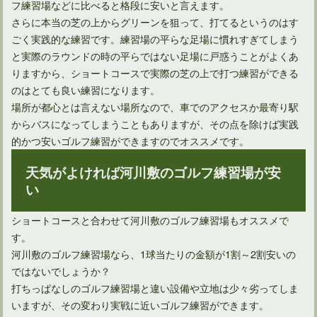
フ練習場などに比べると格段に安いと言えます。
さらに本当の芝の上からグリーンを狙って、打てるというのはす
ごく実践的な練習です。練習場の平らな足場に慣れすぎてしまう
と実際のラウンドの時の平らではない足場に戸惑うことがよくあ
りますから、ショートコースで実際の芝の上で打つ練習ができる
のはとても良い練習になります。
場所が都心とは言えない場所なので、車でのアクセスか最寄り駅
ゴルフコンペに誘われたけれど行きたくない場合の断わり方
からバスになってしまうこともありますが、その点を除けば実践
的かつ安いゴルフ練習ができますのでオススメです。
天気がよければ河川敷のゴルフ練習場が安
い
ショートコースと合わせて河川敷のゴルフ練習場もオススメで
す。
河川敷のゴルフ練習場なら、1球当たりの金額が1割～2割安いの
ではないでしょうか？
打ちっぱなしのゴルフ練習場と違い設備や立地は少々劣ってしま
いますが、その変わり実戦に近いゴルフ練習ができます。
ゴルフのプレー中に腕時計を付けたら悪い影響ってある？