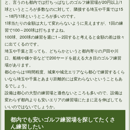
と、言うのも都内では打ちっぱなしのゴルフ練習場が20円以上/1
球というところが多数なのに対して、隣接する埼玉や千葉では15
～18円/1球というところが多いのです。
ゴルフのコンペで発行する領収書に意味はあるの？
1球当たりの金額は大して変わらないように見えますが、1回の練
習で100～200球は打ちますよね。
100球、200球の練習を週に1～2回すると考えると金額の差は徐々
に出てくるのです。
埼玉や千葉と言っても、どちらかというと都内寄りの戸田や川
口、船橋や鎌ケ谷などで200ヤードを超える大き目のゴルフ練習
場があります。
都心からは1時間程度、城東や城北エリアなら都心で練習するくら
いなら埼玉や千葉とあまり距離的には変わらないということもあ
るでしょう。
設備は都心の大型の練習場と遜色ないところも多いので、設備は
変わらず都内よりも安いエリアの練習場にたまに足を伸ばしても
いいのではないでしょうか。
都内でも安いゴルフ練習場を探してたくさ
ん練習したい