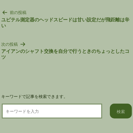
投
前の投稿
稿
ユピテル測定器のヘッドスピードは甘い設定だが飛距離は辛
い
ナ
ビ
ゲ
次の投稿
ー
アイアンのシャフト交換を自分で行うときのちょっとしたコ
シ
ツ
ョ
ン
キーワードで記事を検索できます。