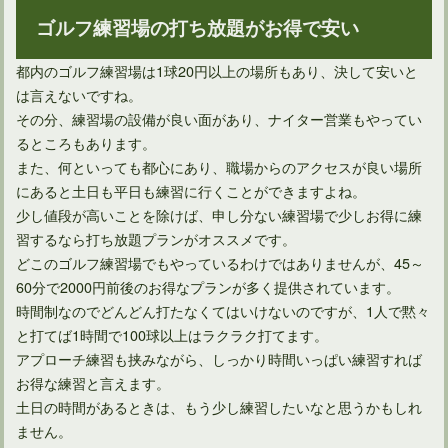
ゴルフ練習場の打ち放題がお得で安い
都内のゴルフ練習場は1球20円以上の場所もあり、決して安いと
人気のゴルフファッション！若者におすすめなものはコレ！
は言えないですね。
その分、練習場の設備が良い面があり、ナイター営業もやってい
るところもあります。
また、何といっても都心にあり、職場からのアクセスが良い場所
にあると土日も平日も練習に行くことができますよね。
少し値段が高いことを除けば、申し分ない練習場で少しお得に練
習するなら打ち放題プランがオススメです。
どこのゴルフ練習場でもやっているわけではありませんが、45～
60分で2000円前後のお得なプランが多く提供されています。
時間制なのでどんどん打たなくてはいけないのですが、1人で黙々
と打てば1時間で100球以上はラクラク打てます。
アプローチ練習も挟みながら、しっかり時間いっぱい練習すれば
ゴルフで握りをすると賭けの対象になって大変なことになる！
お得な練習と言えます。
土日の時間があるときは、もう少し練習したいなと思うかもしれ
ません。