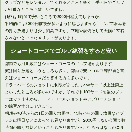
クラブなどをレンタルしてくれるところも多く、手ぶらでゴルフ
が可能なところも嬉しいですね。
ゴルフ場に入会するときの面接。服装はどうしたら良いの？
価格は1時間で安いところで2000円程度でしょうか。
平均的には3000円前後が多いように感じますから、ゴルフ練習場
の打ち放題よりは少し割高ですが、立地や設備そして天候に左右
されないといったメリットがあります。
ショートコースでゴルフ練習をすると安い
都内でも河川敷にはショートコースのゴルフ場があります。
実は回り放題というところも多く、都内で安いゴルフ練習場と言
えばショートコースだと答える方も多いです。
ドライバーでのショットに制限があったり○○○ヤード以上は禁止
といったところが多いのですが、それでも100ヤード前後のプレ
ゴルフ場が気温5度でも楽しめる寒さを感じない服装とは
ーはできますから、コントロールショットやアプローチショット
の練習が十分にできます。
朝7時や8時からの1日の回り放題や、15時からの回り放題などプ
ランは曜日などによっても異なりますが、2000円しない金額で数
時間の回り放題ということもありますから、打ちっぱなしのゴル