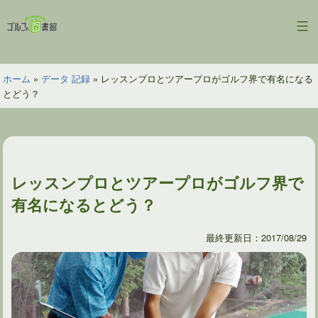
コ
ン
ゴ
テ
ル
ン
フ
ツ
ホーム
»
データ 記録
»
レッスンプロとツアープロがゴルフ界で有名になる
の
へ
とどう？
図
ス
書
キ
館
ッ
プ
レッスンプロとツアープロがゴルフ界で
有名になるとどう？
最終更新日：2017/08/29