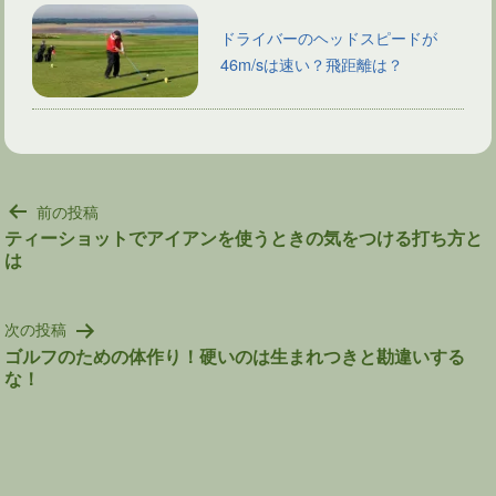
ドライバーのヘッドスピードが
46m/sは速い？飛距離は？
投
前の投稿
稿
ティーショットでアイアンを使うときの気をつける打ち方と
は
ナ
ビ
ゲ
次の投稿
ー
ゴルフのための体作り！硬いのは生まれつきと勘違いする
シ
な！
ョ
ン