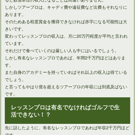
しかしツアープロは、キャディ費や遠征費など出費もそれなりに
あります。
そのためある程度賞金を獲得できなければ赤字になる可能性は大
きいです。
変わってレッスンプロの収入は、月に20万円程度が平均と言われ
ています。
それだけで食べていくのは厳しい人も中にはいるでしょう。
しかし有名なレッスンプロであれば、年間2千万円ほどはありま
す。
また自身のアカデミーを持っていればそれ以上の収入は得ている
ゴルフを始めて90を切ることができる割合って何パーセント？
でしょう。
と言ってもやはり億を超えるツアープロの年収には到底及ばない
です。
レッスンプロは有名でなければゴルフで生
活できない！？
先に話したように、有名なレッスンプロであれば年収2千万円ほど
です。