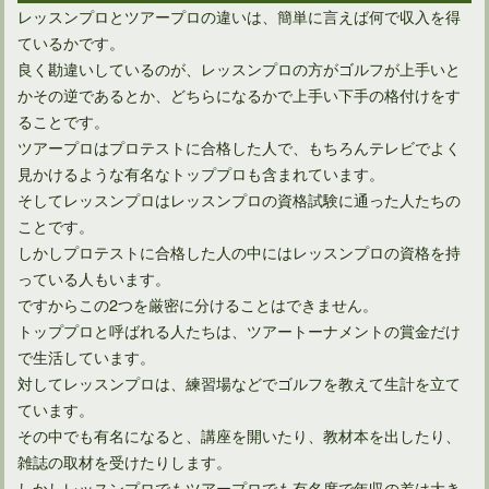
世界トッププロゴルファー松山英樹の年齢や経歴など徹底解析
レッスンプロとツアープロの違いは、簡単に言えば何で収入を得
ているかです。
良く勘違いしているのが、レッスンプロの方がゴルフが上手いと
かその逆であるとか、どちらになるかで上手い下手の格付けをす
ることです。
ツアープロはプロテストに合格した人で、もちろんテレビでよく
見かけるような有名なトッププロも含まれています。
そしてレッスンプロはレッスンプロの資格試験に通った人たちの
ことです。
しかしプロテストに合格した人の中にはレッスンプロの資格を持
っている人もいます。
ですからこの2つを厳密に分けることはできません。
プロゴルファーになる為のプロテストとQTの関係について
トッププロと呼ばれる人たちは、ツアートーナメントの賞金だけ
で生活しています。
対してレッスンプロは、練習場などでゴルフを教えて生計を立て
ています。
その中でも有名になると、講座を開いたり、教材本を出したり、
雑誌の取材を受けたりします。
しかしレッスンプロでもツアープロでも有名度で年収の差は大き