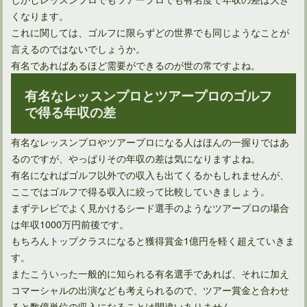
くなります。
これに関しては、ゴルフに限らずどの世界でも同じようなことが
言えるのではないでしょうか。
有名であればあるほど需要ができるのが世の常ですよね。
男子プロゴルファーにとって過酷な試合QTトーナメントとは
有名なレッスンプロとツアープロのゴルフ
で得る年収の差
有名なレッスンプロやツアープロになる人はほんの一握りではあ
るのですが、やっぱりその年収の差は気になりますよね。
有名になればゴルフ以外での収入も出てくるかもしれませんが、
ここではゴルフで得る収入に絞って比較していきましょう。
まずテレビでよく見かけるシード選手のようなツアープロの場合
は年収1000万円前後です。
もちろんトップクラスになると獲得賞金1億円を軽く超えていきま
す。
またこういった一般的に知られる有名選手であれば、それに加え
ゴルフ場で2ラウンド分を楽しむのに必要なのは何時間？
コマーシャルの出演なども考えられるので、ツアー賞金と合わせ
ると数億単位の収入になることは間違いありません。