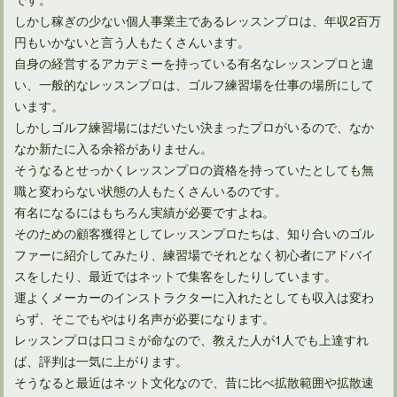
しかし稼ぎの少ない個人事業主であるレッスンプロは、年収2百万
円もいかないと言う人もたくさんいます。
自身の経営するアカデミーを持っている有名なレッスンプロと違
ゴルファー人口の中で90切りできる人の割合はどのくらい？
い、一般的なレッスンプロは、ゴルフ練習場を仕事の場所にして
います。
しかしゴルフ練習場にはだいたい決まったプロがいるので、なか
なか新たに入る余裕がありません。
そうなるとせっかくレッスンプロの資格を持っていたとしても無
職と変わらない状態の人もたくさんいるのです。
有名になるにはもちろん実績が必要ですよね。
そのための顧客獲得としてレッスンプロたちは、知り合いのゴル
ファーに紹介してみたり、練習場でそれとなく初心者にアドバイ
スをしたり、最近ではネットで集客をしたりしています。
運よくメーカーのインストラクターに入れたとしても収入は変わ
らず、そこでもやはり名声が必要になります。
風速5M/Sがゴルフに与える影響と風の読み方、その対策とは
レッスンプロは口コミが命なので、教えた人が1人でも上達すれ
ば、評判は一気に上がります。
そうなると最近はネット文化なので、昔に比べ拡散範囲や拡散速