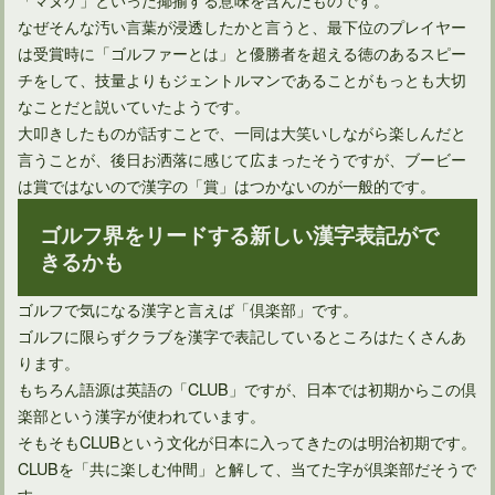
なぜそんな汚い言葉が浸透したかと言うと、最下位のプレイヤー
は受賞時に「ゴルファーとは」と優勝者を超える徳のあるスピー
チをして、技量よりもジェントルマンであることがもっとも大切
なことだと説いていたようです。
大叩きしたものが話すことで、一同は大笑いしながら楽しんだと
言うことが、後日お洒落に感じて広まったそうですが、ブービー
は賞ではないので漢字の「賞」はつかないのが一般的です。
ゴルフ界をリードする新しい漢字表記がで
きるかも
ゴルフで気になる漢字と言えば「倶楽部」です。
ゴルフに限らずクラブを漢字で表記しているところはたくさんあ
ります。
もちろん語源は英語の「CLUB」ですが、日本では初期からこの倶
楽部という漢字が使われています。
そもそもCLUBという文化が日本に入ってきたのは明治初期です。
CLUBを「共に楽しむ仲間」と解して、当てた字が倶楽部だそうで
す。