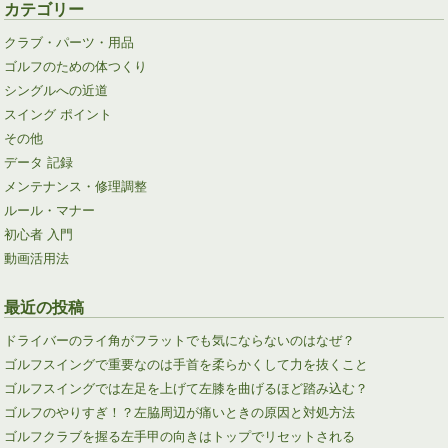
カテゴリー
クラブ・パーツ・用品
ゴルフのための体つくり
シングルへの近道
スイング ポイント
その他
データ 記録
メンテナンス・修理調整
ルール・マナー
初心者 入門
動画活用法
最近の投稿
ドライバーのライ角がフラットでも気にならないのはなぜ？
ゴルフスイングで重要なのは手首を柔らかくして力を抜くこと
ゴルフスイングでは左足を上げて左膝を曲げるほど踏み込む？
ゴルフのやりすぎ！？左脇周辺が痛いときの原因と対処方法
ゴルフクラブを握る左手甲の向きはトップでリセットされる