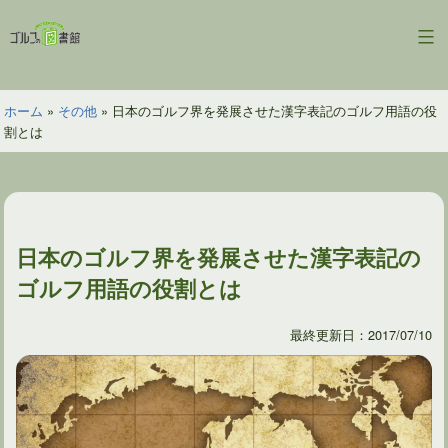
コ
ン
ゴ
テ
ル
ン
フ
ツ
ホーム
»
その他
»
日本のゴルフ界を発展させた漢字表記のゴルフ用語の役
の
へ
割とは
図
ス
書
キ
館
ッ
プ
日本のゴルフ界を発展させた漢字表記の
ゴルフ用語の役割とは
最終更新日：2017/07/10