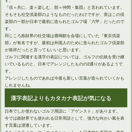
『倶＝共に、楽＝楽しむ、部＝仲間・集団』と言われています。
そもそも社交倶楽部のようなものだったわけですが、実はこの倶
楽部の一部が日本で最初に造られたゴルフ場「六甲」だったので
す。
同じころ政財界の社交場は鹿鳴館を会場にしていた『東京倶楽
部』が有名ですが、最初は外国人のために造られたゴルフ倶楽部
が発祥だったと言ってもいいと思います。
ゴルフに関連する漢字の表記については、ゴルフの伝統を受け継
いでいるものと、日本でアレンジしたものの2通りがあるようで
す。
アレンジしたものであれば今後も新しい言葉が造られていくかも
しれませんね。
漢字表記よりもカタカナ表記が気になる
日本でしか使わないゴルフ用語に「アゲンスト」があります。
今では政財界でも使われる日常用語として、強力な向かい風を表
す言葉は浸透しています。
また「スライス」や「ナイスショット」も日本的な表現で、海外