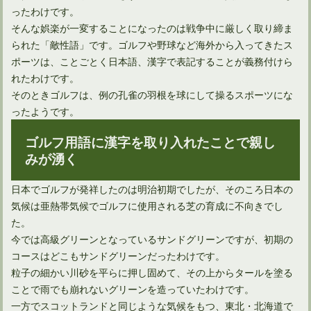
ったわけです。
そんな娯楽が一変することになったのは戦争中に厳しく取り締ま
ゴルフ場に入会するときの面接。服装はどうしたら良いの？
られた「敵性語」です。ゴルフや野球など海外から入ってきたス
ポーツは、ことごとく日本語、漢字で表記することが義務付けら
れたわけです。
そのときゴルフは、例の孔雀の羽根を球にして操るスポーツにな
ったようです。
ゴルフ用語に漢字を取り入れたことで親し
みが湧く
日本でゴルフが発祥したのは明治初期でしたが、そのころ日本の
気候は亜熱帯気候でゴルフに使用される芝の育成に不向きでし
た。
ゴルフ場が気温5度でも楽しめる寒さを感じない服装とは
今では高級グリーンとなっているサンドグリーンですが、初期の
コースはどこもサンドグリーンだったわけです。
粒子の細かい川砂を平らに押し固めて、その上からタールを塗る
ことで雨でも崩れないグリーンを造っていたわけです。
一方でスコットランドと同じような気候をもつ、東北・北海道で