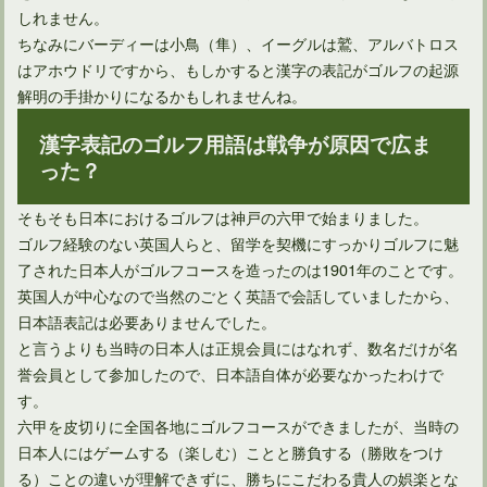
しれません。
ちなみにバーディーは小鳥（隼）、イーグルは鷲、アルバトロス
はアホウドリですから、もしかすると漢字の表記がゴルフの起源
解明の手掛かりになるかもしれませんね。
漢字表記のゴルフ用語は戦争が原因で広ま
った？
そもそも日本におけるゴルフは神戸の六甲で始まりました。
ゴルフ会員権の売却損で法人の節税対策はできるのか？
ゴルフ経験のない英国人らと、留学を契機にすっかりゴルフに魅
了された日本人がゴルフコースを造ったのは1901年のことです。
英国人が中心なので当然のごとく英語で会話していましたから、
日本語表記は必要ありませんでした。
と言うよりも当時の日本人は正規会員にはなれず、数名だけが名
誉会員として参加したので、日本語自体が必要なかったわけで
す。
六甲を皮切りに全国各地にゴルフコースができましたが、当時の
日本人にはゲームする（楽しむ）ことと勝負する（勝敗をつけ
る）ことの違いが理解できずに、勝ちにこだわる貴人の娯楽とな