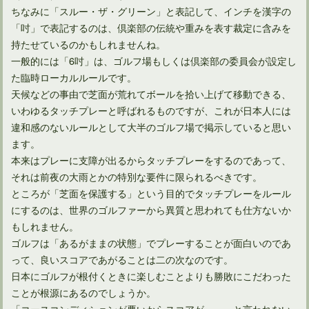
ゴルフのプレー中に腕時計を付けたら悪い影響ってある？
ちなみに「スルー・ザ・グリーン」と表記して、インチを漢字の
「吋」で表記するのは、倶楽部の伝統や重みを表す裁定に含みを
持たせているのかもしれませんね。
一般的には「6吋」は、ゴルフ場もしくは倶楽部の委員会が設定し
た臨時ローカルルールです。
天候などの事由で芝面が荒れてボールを拾い上げて移動できる、
いわゆるタッチプレーと呼ばれるものですが、これが日本人には
違和感のないルールとして大半のゴルフ場で掲示していると思い
ます。
本来はプレーに支障が出るからタッチプレーをするのであって、
それは前夜の大雨とかの特別な要件に限られるべきです。
ところが「芝面を保護する」という目的でタッチプレーをルール
ゴルフ場の市場規模が下降に推移するのはいつまで？
にするのは、世界のゴルファーから異質と思われても仕方ないか
もしれません。
ゴルフは「あるがままの状態」でプレーすることが面白いのであ
ゴルファーが宣言をすればプロテストを免除できるって本当？
って、良いスコアであがることは二の次なのです。
日本にゴルフが根付くときに楽しむことよりも勝敗にこだわった
ことが根源にあるのでしょうか。
ゴルフ練習場を経営したいけれど年収はどれくらいになる？
「コースコンディションが悪いからスコアが……」と言われない