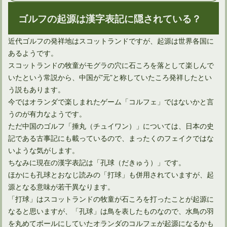
ゴルフの起源は漢字表記に隠されている？
近代ゴルフの発祥地はスコットランドですが、起源は世界各国に
人気のゴルフファッション！若者におすすめなものはコレ！
あるようです。
スコットランドの牧童がモグラの穴に石ころを落として楽しんで
いたという常説から、中国が”元”と称していたころ発祥したとい
う説もあります。
今ではオランダで楽しまれたゲーム「コルフェ」ではないかと言
うのが有力なようです。
ただ中国のゴルフ「捶丸（チュイワン）」については、日本の史
記である古事記にも載っているので、まったくのフェイクではな
いような気がします。
ちなみに現在の漢字表記は「孔球（だきゅう）」です。
ほかにも孔球とおなじ読みの「打球」も併用されていますが、起
源となる意味が若干異なります。
ゴルフで握りをすると賭けの対象になって大変なことになる！
「打球」はスコットランドの牧童が石ころを打ったことが起源に
なると思いますが、「孔球」は鳥を表したものなので、水鳥の羽
を丸めてボールにしていたオランダのコルフェが起源になるかも