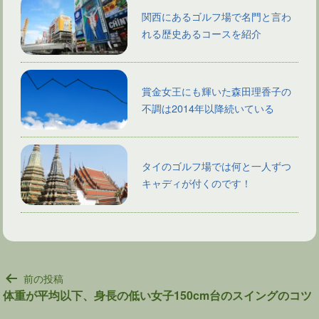
関西にあるゴルフ場で名門と言わ
れる歴史あるコースを紹介
賞金女王にも輝いた森田理香子の
不調は2014年以降続いている
タイのゴルフ場では何と一人ずつ
キャディが付くのです！
投
前の投稿
稿
体重が平均以下、身長の低い女子150cm台のスイングのコツ
ナ