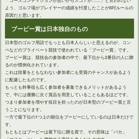
よう、ゴルフ場がプレイヤーの成績を忖度したことが6吋ルールの
原因だと思います。
ゴルフのコンペで発行する領収書に意味はあるの？
ブービー賞は日本独自のもの
日本型のゴルフ用語でもっとも日本人らしいと思えるのが、コン
ペなどのプライベート競技で使われている「ブービー賞」です。
ブービー賞は、競技会の参加者の中で、最下位から2番目の人に贈
るのが慣例化されています。
これは技量をともなわない参加者にも受賞のチャンスがあるよう
に配慮したものです。
もっとも幹事役も広く参加者を募集できるメリットがあるよう
で、中には優勝に次ぐ賞品を用意していることもあるほどです。
つまり参加者を増やす役目を担ったのが日本型のブービー賞と言
うことになります。
一方で最下位の1つ上の順位をブービーにしているのは日本だけで
す。
もともとはブービーは最下位に贈る賞で、その意味は「バカ」
「マヌケ」といった揶揄する意味を含んだものです。