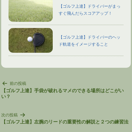
【ゴルフ上達】ドライバーがまっ
すぐ飛んだらスコアアップ！
【ゴルフ上達】ドライバーのヘッ
ド軌道をイメージすること
投
前の投稿
稿
【ゴルフ上達】手袋が破れるマメのできる場所はどこがい
い？
ナ
ビ
ゲ
次の投稿
ー
【ゴルフ上達】左腕のリードの重要性の解説と２つの練習法
シ