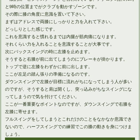
と9時の位置までがクラブを動かすゾーンです。
その際に膝の角度に意識を置いて下さい。
まずはアドレスで両膝にしっかりと力を入れて下さい。
どっしりとした感じです。
これを意識すると慣れるまでは内腿が筋肉痛になります。
それくらい力を入れることを意識することが大事です。
ドライバーのバックスピンが飛距離減の原因というのは間違い
次にバックスイングの時に左膝を止めます。
そうすると右膝が前に出てしまうのにブレーキが掛かります。
トップで逆に左膝をわずかに前に出します。
ここが左足の踏ん張りの準備になるのです。
ダウンスイングで左膝が目標に流れがちになってしまう人が多い
のですが、そうすると肩は開くし、突っ込みがちなスイングにな
ってしまうので気を付けてください。
ここが一番重要なポイントなのですが、ダウンスイングで右膝を
左膝に寄せます。
フルスイングをしてしまうとこれだけのことをなかなか意識でき
ないので、ハーフスイングでの練習でこの膝の動きを身につけま
しょう。
やはり得！アイアンで飛距離アップするのに効果的な方法とは