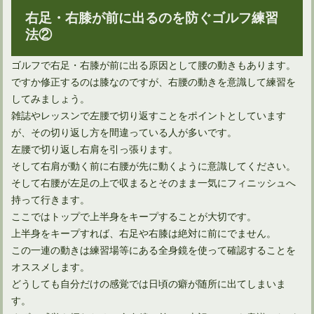
右足・右膝が前に出るのを防ぐゴルフ練習
法②
ゴルフで右足・右膝が前に出る原因として腰の動きもあります。
ですか修正するのは膝なのですが、右腰の動きを意識して練習を
してみましょう。
雑誌やレッスンで左腰で切り返すことをポイントとしています
が、その切り返し方を間違っている人が多いです。
左腰で切り返し右肩を引っ張ります。
そして右肩が動く前に右腰が先に動くように意識してください。
そして右腰が左足の上で収まるとそのまま一気にフィニッシュへ
多くのプロ野球選手は、ゴルフの飛距離が凄いのは何で？
持って行きます。
ここではトップで上半身をキープすることが大切です。
上半身をキープすれば、右足や右膝は絶対に前にでません。
多くのゴルファー憧れ、ドライバーで300ヤード飛ばすには
この一連の動きは練習場等にある全身鏡を使って確認することを
オススメします。
どうしても自分だけの感覚では日頃の癖が随所に出てしまいま
ゴルフルールでのパター2本の是非とその効果について
す。