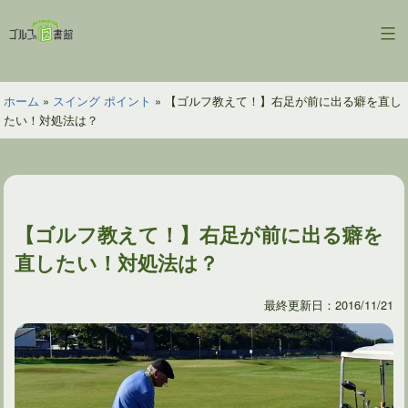
コ
ン
ゴ
テ
ル
ン
フ
ツ
ホーム
»
スイング ポイント
»
【ゴルフ教えて！】右足が前に出る癖を直し
の
へ
たい！対処法は？
図
ス
書
キ
館
ッ
プ
【ゴルフ教えて！】右足が前に出る癖を
直したい！対処法は？
最終更新日：2016/11/21