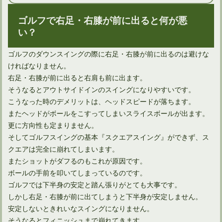
ゴルフで右足・右膝が前に出ると何が悪
い？
ドライバーのセットアップはスクエアフェースとは限らない
ゴルフのダウンスイングの際に右足・右膝が前に出るのは避けな
ければなりません。
右足・右膝が前に出ると右肩も前に出ます。
そうなるとアウトサイドインのスイングになりやすいです。
こうなった時のデメリットは、ヘッドスピードが落ちます。
またヘッドがボールをこすってしまいスライスボールが出ます。
更に方向性も定まりません。
そしてゴルフスイングの基本『スクエアスイング』ができず、ス
クエアは完全に崩れてしまいます。
またショットがダフるのもこれが原因です。
ボールの手前を叩いてしまっているのです。
アイアンがスライスしないための打ち方は意外に簡単！
ゴルフでは下半身の安定と踏ん張りがとても大事です。
しかし右足・右膝が前に出てしまうと下半身が安定しません。
安定しないときれいなスイングになりません。
そうなるとフィニッシュまで崩れてきます。