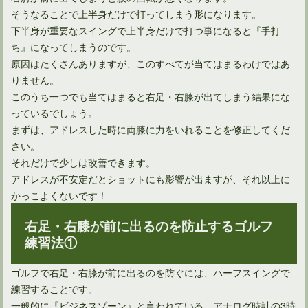
そうなることで上半身だけで打ってしまう形になります。
ユーティリティは打ち方によってボール位置を変えればOK！
下半身が重要なスイングで上半身だけで打つ事になると『手打
ち』になってしまうのです。
原因はたくさんありますが、このすべてが当てはまるわけではあ
りません。
このうち一つでも当てはまると右足・右膝が出てしまう結果にな
っているでしょう。
まずは、アドレスした時に両膝に力をいれることを修正してくだ
さい。
それだけで少しは改善できます。
アドレスが不安定だとショットにも影響が出ますが、それ以上に
かっこよくないです！
ドライバーを構えたときの手首の角度は再現できる？
右足・右膝が前に出るのを防止するゴルフ
練習法①
ゴルフで右足・右膝が前に出るのを防ぐには、ハーフスイングで
練習することです。
一般的に『ビジネスゾーン』と言われている、アナログ時計の3時