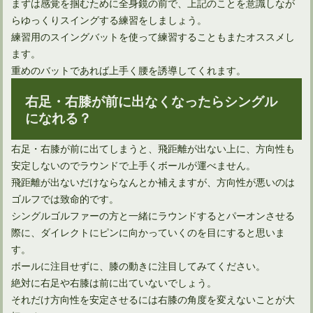
まずは感覚を掴むために全身鏡の前で、上記のことを意識しなが
らゆっくりスイングする練習をしましょう。
正しい体重移動ピッチングフォームをゴルフスイングに生かす
練習用のスイングバットを使って練習することもまたオススメし
ます。
重めのバットであれば上手く腰を誘導してくれます。
右足・右膝が前に出なくなったらシングル
になれる？
右足・右膝が前に出てしまうと、飛距離が出ない上に、方向性も
安定しないのでラウンドで上手くボールが運べません。
飛距離が出ないだけならなんとか補えますが、方向性が悪いのは
ゴルフでは致命的です。
シングルゴルファーの方と一緒にラウンドするとパーオンさせる
際に、ダイレクトにピンに向かっていくのを目にすると思いま
す。
ボールに注目せずに、膝の動きに注目してみてください。
絶対に右足や右膝は前に出ていないでしょう。
それだけ方向性を安定させるには右膝の角度を変えないことが大