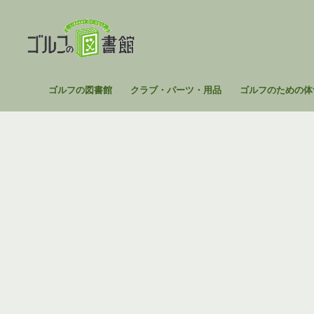
コ
ン
テ
ン
ツ
ゴ
ゴルフの図書館
クラブ・パーツ・用品
ゴルフのための体
へ
ル
ス
フ
キ
の
ッ
図
プ
書
館