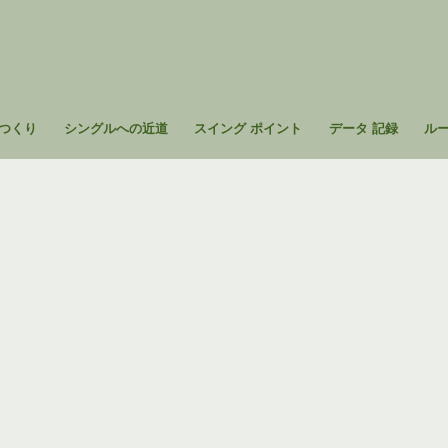
つくり
シングルへの近道
スイング ポイント
データ 記録
ル