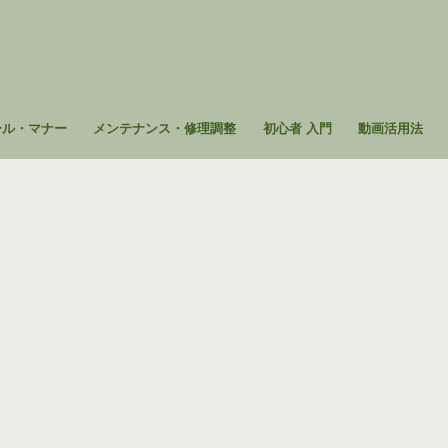
ール・マナー
メンテナンス・修理調整
初心者 入門
動画活用法