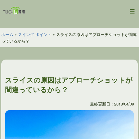
コ
ン
ゴ
テ
ル
ン
フ
ツ
ホーム
»
スイング ポイント
»
スライスの原因はアプローチショットが間違
の
へ
っているから？
図
ス
書
キ
館
ッ
プ
スライスの原因はアプローチショットが
間違っているから？
最終更新日：2018/04/09