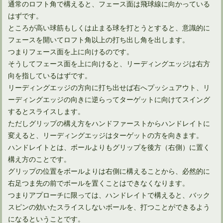
通常のロフト角で構えると、フェース面は飛球線に向かっている
はずです。
やはり得！アイアンで飛距離アップするのに効果的な方法とは
ところが高い球筋もしくは止まる球を打とうとすると、意識的に
フェースを開いてロフト角以上の打ち出し角を出します。
つまりフェース面を上に向けるのです。
多くのプロ野球選手は、ゴルフの飛距離が凄いのは何で？
そうしてフェース面を上に向けると、リーディングエッジは右方
向を指しているはずです。
リーディングエッジの方向に打ち出せば右へプッシュアウト、リ
多くのゴルファー憧れ、ドライバーで300ヤード飛ばすには
ーディングエッジの向きに逆らってターゲットに向けてスイング
するとスライスします。
ただしグリップの構え方をハンドファーストからハンドレイトに
変えると、リーディングエッジはターゲットの方を向きます。
ゴルフルールでのパター2本の是非とその効果について
ハンドレイトとは、ボールよりもグリップを後方（右側）に置く
構え方のことです。
グリップの位置をボールよりは右側に構えることから、必然的に
正しい体重移動ピッチングフォームをゴルフスイングに生かす
右足つま先の前でボールを置くことはできなくなります。
つまりアプローチに限っては、ハンドレイトで構えると、バック
スピンの効いたスライスしないボールを、打つことができるよう
になるということです。