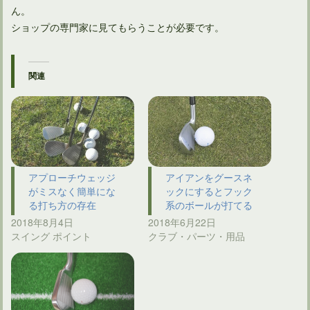
ん。
ショップの専門家に見てもらうことが必要です。
関連
アプローチウェッジ
アイアンをグースネ
がミスなく簡単にな
ックにするとフック
る打ち方の存在
系のボールが打てる
2018年8月4日
2018年6月22日
スイング ポイント
クラブ・パーツ・用品