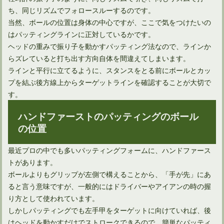
ち、同じリズムでフォロースルーするのです。
当然、ボールの位置は身体の中心ですが、ここで気をつけたいの
はパッティングラインに正対しているかです。
ヘッドの重みで振り子を動かすパッティング法なので、ラインか
らズレていると打ち出す方向自体を間違えてしまいます。
ドライバーのバックスピンが飛距離減の原因というのは間違い
ラインと平行に立てるように、スタンスをとる前にボールとカッ
プを結ぶ後方線上からターゲットラインを確認することが大切で
す。
ハンドファーストのパッティングのボール
の位置
最近プロの中でも多いパッティングフォームに、ハンドファース
トがあります。
ボールよりもグリップが左側で構えることから、「手が先」にあ
ると言う意味ですが、一般的にはドライバーやアイアンの時の握
り方として使われています。
やはり得！アイアンで飛距離アップするのに効果的な方法とは
しかしパッティングでも左手甲をターゲットに向けていれば、後
はヘッドを動かすだけでストロークできるので、簡単なパッティ