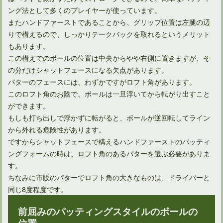
ング法として多くのプレイヤーが使っています。
またハンドファーストであることから、グリップ位置は左腿の辺
りで構えるので、しっかりテークバックを取れるというメリット
もあります。
この構えでのボールの位置は中央からやや右側に置きますが、そ
の分だけシャットフェースになる欠点があります。
パターのフェースには、わずかですがロフト角があります。
このロフト角のお陰で、ボールは一旦浮いてから転がり出すこと
ができます。
もしも打ち出しで浮かずに転がると、ボールが逆回転してライン
多くのプロ野球選手は、ゴルフの飛距離が凄いのは何で？
から外れる危険性があります。
ですからシャットフェースで構えるハンドファーストのパッティ
ングフォームの時は、ロフト角のあるパターを選ぶ必要がありま
多くのゴルファー憧れ、ドライバーで300ヤード飛ばすには
す。
ちなみに市販のパターでロフト角の大きなものは、ドライバーと
同じ8度程度です。
ゴルフルールでのパター2本の是非とその効果について
前屈みのパッティングスタイルのボールの
位置