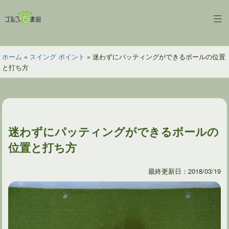
コ
ン
ゴ
テ
ル
ン
フ
ツ
ホーム
»
スイング ポイント
»
迷わずにパッティングができるボールの位置
の
へ
と打ち方
図
ス
書
キ
館
ッ
プ
迷わずにパッティングができるボールの
位置と打ち方
最終更新日：2018/03/19