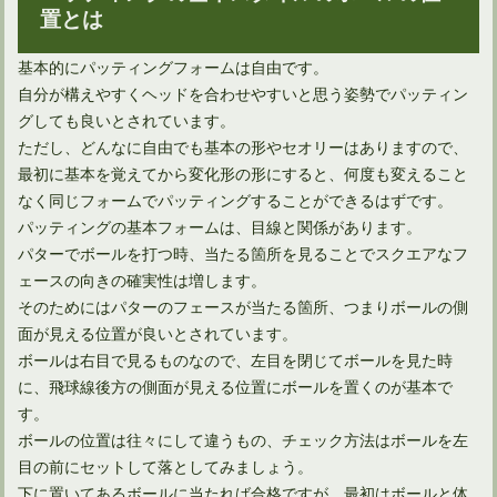
置とは
ドライバーのセットアップはスクエアフェースとは限らない
基本的にパッティングフォームは自由です。
自分が構えやすくヘッドを合わせやすいと思う姿勢でパッティン
グしても良いとされています。
ただし、どんなに自由でも基本の形やセオリーはありますので、
最初に基本を覚えてから変化形の形にすると、何度も変えること
なく同じフォームでパッティングすることができるはずです。
パッティングの基本フォームは、目線と関係があります。
パターでボールを打つ時、当たる箇所を見ることでスクエアなフ
ェースの向きの確実性は増します。
そのためにはパターのフェースが当たる箇所、つまりボールの側
面が見える位置が良いとされています。
ボールは右目で見るものなので、左目を閉じてボールを見た時
アイアンがスライスしないための打ち方は意外に簡単！
に、飛球線後方の側面が見える位置にボールを置くのが基本で
す。
ボールの位置は往々にして違うもの、チェック方法はボールを左
目の前にセットして落としてみましょう。
下に置いてあるボールに当たれば合格ですが、最初はボールと体