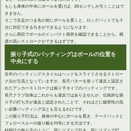
ユーティリティは打ち方によってボール位置を変えればOK！
もしも身体の中央にボールを置けば、20センチしか引くことはで
きません。
そこで左足のつま先の前にボールを置くと、ロングパットでも十
分に対応できる引きができるようになります。
さらに両目でボールのインパクト箇所を確認できることから、精
度の高いストロークができるはずです。
振り子式のパッティングはボールの位置を
中央にする
近年のパッティングスタイルはヘッドをスライドさせるストロー
ク法が主流となっていますが、長尺パターを使って違反と認定さ
ドライバーを構えたときの手首の角度は再現できる？
れたアンカーストロークは振り子タイプのパッティングです。
長尺クラブ自体はこれからも違反ではありませんが、伝統的な振
り子の打ち方が違反と認定されたことで、それほどに確実性の高
い必勝パッティング法とも言えるわけです。
この振り子打法は、身体の中心にボールを置き、テークバックと
フォロースルーの振り幅を均等にする方法です。
柱時計の振り子のように、同じリズムで引き、同じリズムで打