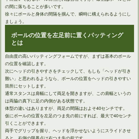
の間に落ちることが多いです。
徐々にボールと身体の間隔を掴んで、瞬時に構えられるようにし
ましょう。
ボールの位置を左足前に置くパッティング
とは
ドライバーの引っ掛けはシャフトの前に確認することがある
自由度の高いパッティングフォームですが、まずは基本のボール
の位置を確認します。
次にヘッドの引きやすさをチェックして、もしも「ヘッドが引き
難い」と思われるようなら、ボールの位置をヘッドの引きやすい
箇所にセットします。
通常スタンスは肩幅にして両足を開きますが、この肩幅というの
は両脇の真下に足の内側がある状態です。
体型の違いはありますが、両足の間隔はおよそ40センチです。
仮にボールの位置を左足のつま先の前にすれば、最大で40センチ
引くことができます。
両手でグリップを握り、ヘッドを浮かせないようにスライドさせ
ると、右側の限界点は右つま先の前です。