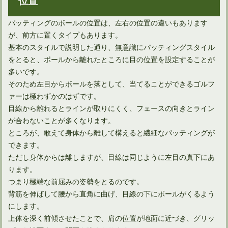
正しい体重移動ピッチングフォームをゴルフスイングに生かす
パッティングのボールの位置は、左右の位置の違いもあります
が、前方に置くタイプもあります。
基本のスタイルで説明した通り、無意識にパッティングスタイル
をとると、ボールから離れたところに目の位置を設定することが
多いです。
そのため左目からボールを落として、当てることができるゴルフ
ァーは極わずかのはずです。
目線から離れるとラインが取りにくく、フェースの向きとライン
が合わないことが多くなります。
ところが、敢えて身体から離して構えると繊細なパッティングが
できます。
ただし身体からは離しますが、目線は同じように左目の真下にあ
ります。
つまり極端な前屈みの姿勢をとるのです。
背筋を伸ばして腰から直角に曲げ、目線の下にボールがくるよう
にします。
上体を深く前傾させたことで、肩の位置が地面に近づき、グリッ