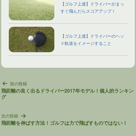
【ゴルフ上達】ドライバーがまっ
すぐ飛んだらスコアアップ！
【ゴルフ上達】ドライバーのヘッ
ド軌道をイメージすること
投
前の投稿
稿
飛距離の良く出るドライバー2017年モデル！個人的ランキン
グ
ナ
ビ
ゲ
次の投稿
ー
飛距離を伸ばす方法！ゴルフは力で飛ばすものではない！
シ
ョ