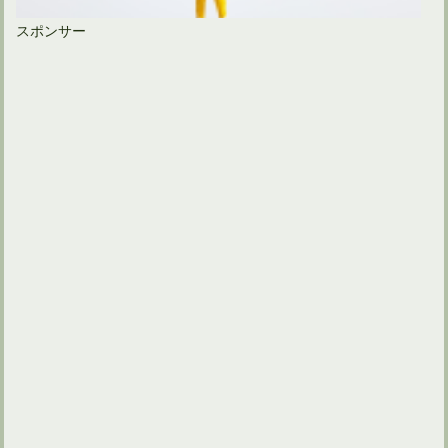
スポンサー
ゴルフスイングでは左足を上げて左膝を曲げるほど踏み込む？
ゴルフクラブを握る左手甲の向きはトップでリセットされる