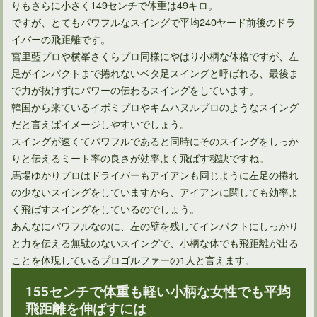
りもさらに小さく149センチで体重は49キロ。
やはり得！アイアンで飛距離アップするのに効果的な方法とは
ですが、とてもパワフルなスイングで平均240ヤード前後のドラ
イバーの飛距離です。
宮里藍プロや横峯さくらプロ同様にやはり小柄な体格ですが、左
足がインパクトまで捲れないベタ足スイングと呼ばれる、最後ま
で力が抜けずにパワーの伝わるスイングをしています。
韓国から来ているイボミプロやキムハヌルプロのようなスイング
だと言えばイメージしやすいでしょう。
スイングが速くてパワフルであると同時にそのスイングをしっか
りと伝えるミート率の良さが効率よく飛ばす秘訣ですね。
馬場ゆかりプロはドライバーもアイアンも同じように左足の捲れ
の少ないスイングをしていますから、アイアンに関しても効率よ
く飛ばすスイングをしているのでしょう。
多くのプロ野球選手は、ゴルフの飛距離が凄いのは何で？
あんなにパワフルなのに、左の壁を残してインパクトにしっかり
と力を伝える無駄のないスイングで、小柄な体でも飛距離が出る
ことを体現しているプロゴルファーの1人と言えます。
多くのゴルファー憧れ、ドライバーで300ヤード飛ばすには
155センチで体重も軽い小柄な女性でも平均
飛距離を伸ばすには