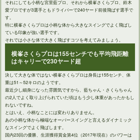
それにしても小柄な宮里藍プロ、それから横峯さくらプロ、鈴木
愛プロですが3選手ともドライバーで240ヤード前後飛ばす選手で
す。
特に横峯さくらプロは小柄な体から大きなスイングでよく飛ばし
ている印象が強い選手です。
それでは小さな体で大きく飛ばすコツを考えてみましょう。
横峯さくらプロは155センチでも平均飛距離
はキャリーで230ヤード超
ドライバーの引っ掛けはシャフトの前に確認することがある
決して大きな体ではない横峯さくらプロは身長は155センチ、体
重は51～52キロのようです。
最近少し細身になった雰囲気ですから、藍ちゃん・さくらちゃん
の2人でよく取り上げられていた頃はもう少し体重があったかもし
れないですね。
とはいえ、小柄なことには変わりありません。
あの小柄な体から極端なオーバースイングと言えるダイナミック
なスイングでよく飛ばします。
国内23回の優勝、生涯獲得賞金第4位（2017年現在）のパワーは