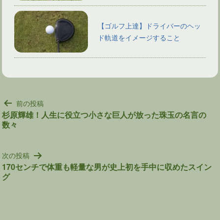
【ゴルフ上達】ドライバーのヘッ
ド軌道をイメージすること
投
前の投稿
稿
杉原輝雄！人生に役立つ小さな巨人が放った珠玉の名言の
数々
ナ
ビ
ゲ
次の投稿
ー
170センチで体重も軽量な男が史上初を手中に収めたスイン
シ
グ
ョ
ン