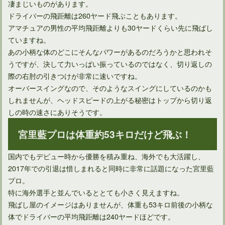
凄まじいものがあります。
ドライバーの飛距離は260ヤード飛ぶこともあります。
アマチュアの男性の平均飛距離よりも30ヤードくらい先に飛ばし
ユーティリティは打ち方によってボール位置を変えればOK！
ていますね。
あの小柄な体のどこにそんなパワーがあるのだろうかと思われそ
うですが、決して力いっぱい振っているのではなく、切り返しの
際の右肘の引きつけが非常に速いですね。
オーバースイングなので、そのようなスイングにしているのかも
しれませんが、ヘッドスピードの上がる秘密はトップから切り返
しの時の速さにありそうです。
宮里藍プロは体重約53キロだけど飛ぶ！
国内でもデビュー時から優勝を積み重ね、海外でも大活躍し、
2017年での引退は惜しまれると同時に非常に話題になった宮里藍
ドライバーを構えたときの手首の角度は再現できる？
プロ。
特に海外選手と並んでいるととても小さく見えますね。
飛ばし屋のイメージはありませんが、体重も53キロ前後の小柄な
体でドライバーの平均飛距離は240ヤードほどです。