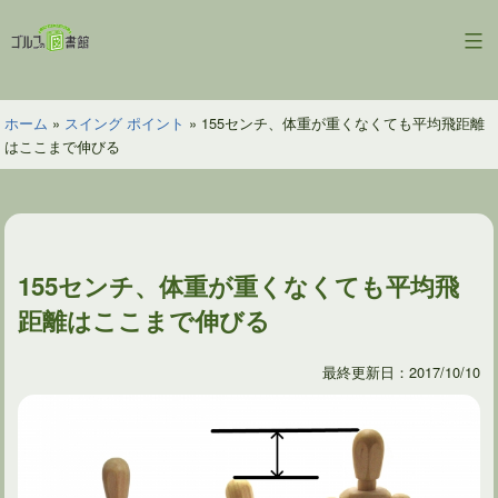
コ
ン
ゴ
テ
ル
ン
フ
ツ
ホーム
»
スイング ポイント
»
155センチ、体重が重くなくても平均飛距離
の
へ
はここまで伸びる
図
ス
書
キ
館
ッ
プ
155センチ、体重が重くなくても平均飛
距離はここまで伸びる
最終更新日：2017/10/10