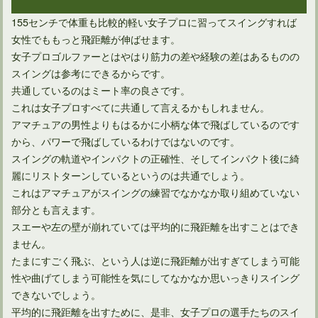
ゴルフルールでのパター2本の是非とその効果について
155センチで体重も比較的軽い女子プロに習ってスイングすれば
女性でももっと飛距離が伸ばせます。
女子プロゴルファーとはやはり筋力の差や経験の差はあるものの
正しい体重移動ピッチングフォームをゴルフスイングに生かす
スイングは参考にできるからです。
共通しているのはミート率の良さです。
これは女子プロすべてに共通して言えるかもしれません。
アマチュアの男性よりもはるかに小柄な体で飛ばしているのです
から、パワーで飛ばしているわけではないのです。
スイングの軌道やインパクトの正確性、そしてインパクト後に綺
麗にリストターンしているというのは共通でしょう。
これはアマチュアがスイングの練習でなかなか取り組めていない
部分とも言えます。
スエーや左の壁が崩れていては平均的に飛距離を出すことはでき
ません。
たまにすごく飛ぶ、という人は逆に飛距離が出すぎてしまう可能
性や曲げてしまう可能性を気にしてなかなか思いっきりスイング
できないでしょう。
平均的に飛距離を出すために、是非、女子プロの選手たちのスイ