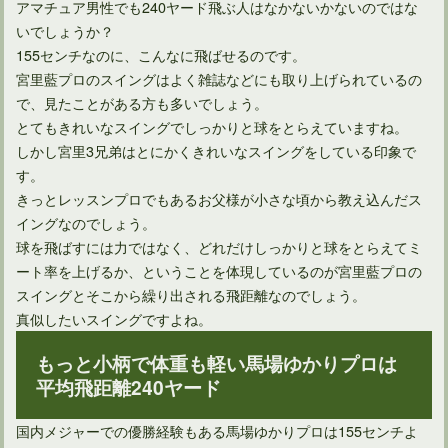
アマチュア男性でも240ヤード飛ぶ人はなかないかないのではな
いでしょうか？
155センチなのに、こんなに飛ばせるのです。
宮里藍プロのスイングはよく雑誌などにも取り上げられているの
で、見たことがある方も多いでしょう。
とてもきれいなスイングでしっかりと球をとらえていますね。
しかし宮里3兄弟はとにかくきれいなスイングをしている印象で
す。
ドライバーのバックスピンが飛距離減の原因というのは間違い
きっとレッスンプロでもあるお父様が小さな頃から教え込んだス
イングなのでしょう。
球を飛ばすには力ではなく、どれだけしっかりと球をとらえてミ
ート率を上げるか、ということを体現しているのが宮里藍プロの
スイングとそこから繰り出される飛距離なのでしょう。
真似したいスイングですよね。
もっと小柄で体重も軽い馬場ゆかりプロは
平均飛距離240ヤード
国内メジャーでの優勝経験もある馬場ゆかりプロは155センチよ