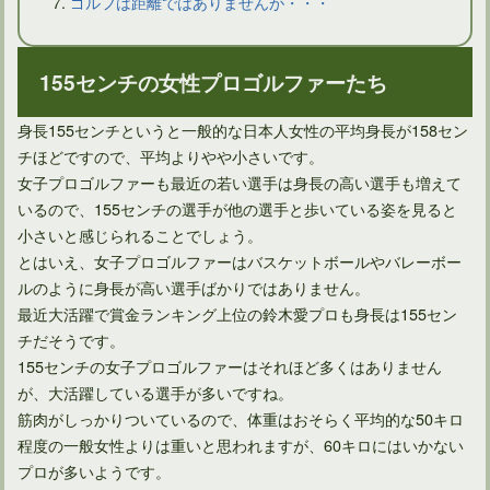
ゴルフは距離ではありませんが・・・
155センチの女性プロゴルファーたち
ドライバーのセットアップはスクエアフェースとは限らない
身長155センチというと一般的な日本人女性の平均身長が158セン
チほどですので、平均よりやや小さいです。
女子プロゴルファーも最近の若い選手は身長の高い選手も増えて
いるので、155センチの選手が他の選手と歩いている姿を見ると
小さいと感じられることでしょう。
とはいえ、女子プロゴルファーはバスケットボールやバレーボー
ルのように身長が高い選手ばかりではありません。
最近大活躍で賞金ランキング上位の鈴木愛プロも身長は155セン
チだそうです。
155センチの女子プロゴルファーはそれほど多くはありません
が、大活躍している選手が多いですね。
筋肉がしっかりついているので、体重はおそらく平均的な50キロ
アイアンがスライスしないための打ち方は意外に簡単！
程度の一般女性よりは重いと思われますが、60キロにはいかない
プロが多いようです。