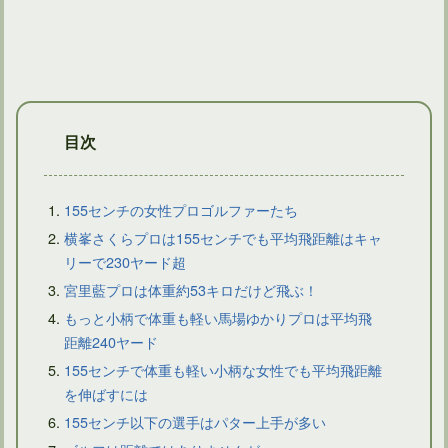
ゴルフクラブを握る左手甲の向きはトップでリセットされる
目次
155センチの女性プロゴルファーたち
横峯さくらプロは155センチでも平均飛距離はキャ
リーで230ヤード超
ドライバーショットでティーが後ろに飛ぶようなら問題あり？
宮里藍プロは体重約53キロだけど飛ぶ！
もっと小柄で体重も軽い馬場ゆかりプロは平均飛
距離240ヤード
155センチで体重も軽い小柄な女性でも平均飛距離
を伸ばすには
155センチ以下の選手はパター上手が多い