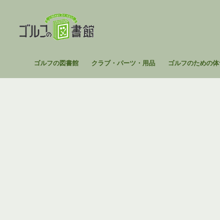
コ
ン
テ
ン
ツ
ゴ
ゴルフの図書館
クラブ・パーツ・用品
ゴルフのための体
へ
ル
ス
フ
キ
の
ッ
図
プ
書
館