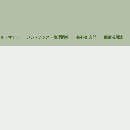
ール・マナー
メンテナンス・修理調整
初心者 入門
動画活用法