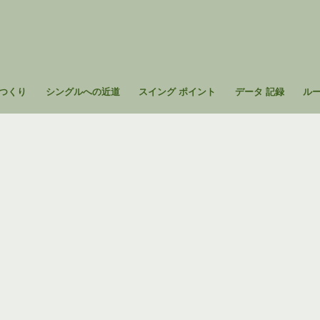
つくり
シングルへの近道
スイング ポイント
データ 記録
ル