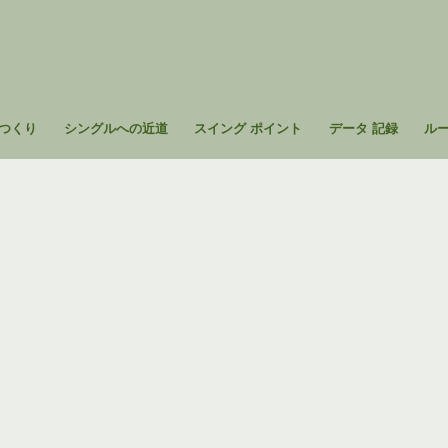
つくり
シングルへの近道
スイング ポイント
データ 記録
ル