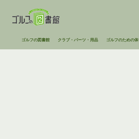
コ
ン
テ
ン
ツ
ゴ
ゴルフの図書館
クラブ・パーツ・用品
ゴルフのための体
へ
ル
ス
フ
キ
の
ッ
図
プ
書
館