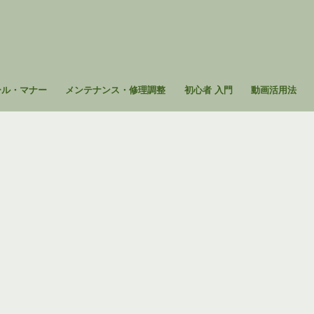
ール・マナー
メンテナンス・修理調整
初心者 入門
動画活用法