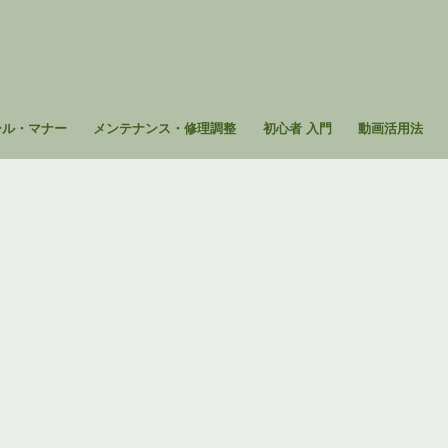
ール・マナー
メンテナンス・修理調整
初心者 入門
動画活用法