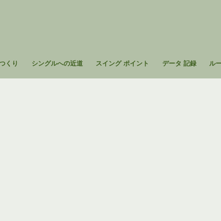
つくり
シングルへの近道
スイング ポイント
データ 記録
ル