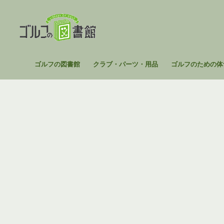
コ
ン
テ
ン
ツ
ゴ
ゴルフの図書館
クラブ・パーツ・用品
ゴルフのための体
へ
ル
ス
フ
キ
の
ッ
図
プ
書
館