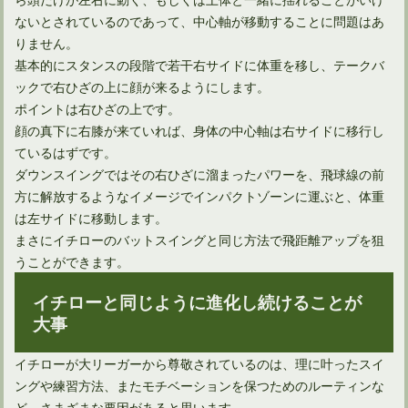
ないとされているのであって、中心軸が移動することに問題はあ
りません。
基本的にスタンスの段階で若干右サイドに体重を移し、テークバ
ックで右ひざの上に顔が来るようにします。
ポイントは右ひざの上です。
顔の真下に右膝が来ていれば、身体の中心軸は右サイドに移行し
ているはずです。
ダウンスイングではその右ひざに溜まったパワーを、飛球線の前
方に解放するようなイメージでインパクトゾーンに運ぶと、体重
は左サイドに移動します。
まさにイチローのバットスイングと同じ方法で飛距離アップを狙
うことができます。
イチローと同じように進化し続けることが
大事
イチローが大リーガーから尊敬されているのは、理に叶ったスイ
ングや練習方法、またモチベーションを保つためのルーティンな
ど、さまざまな要因があると思います。