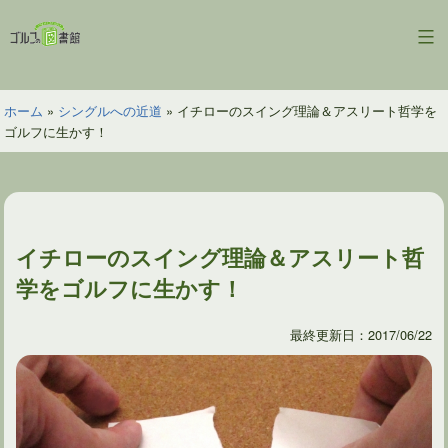
コ
ン
ゴ
テ
ル
ン
フ
ツ
ホーム
»
シングルへの近道
»
イチローのスイング理論＆アスリート哲学を
の
へ
ゴルフに生かす！
図
ス
書
キ
館
ッ
プ
イチローのスイング理論＆アスリート哲
学をゴルフに生かす！
最終更新日：2017/06/22