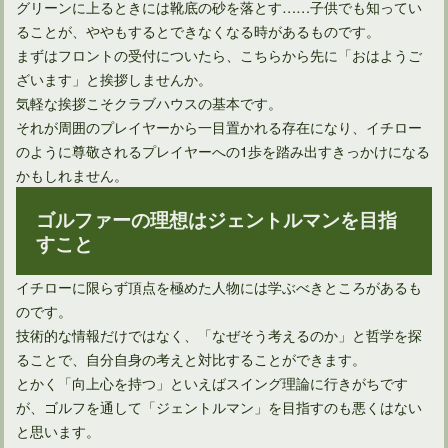
グリーンに上るときには靴底の砂を落とす……子供でも知ってい
ることが、ややもするとできなくなる時があるものです。
まずはフロントの受付についたら、こちらから先に「おはようご
ざいます」と挨拶しませんか。
気軽な挨拶こそクラブハウスの基本です。
それが周囲のプレイヤーから一目置かれる存在になり、イチロー
のように尊敬されるプレイヤーへの1歩を踏み出すきっかけになる
かもしれません。
ゴルファーの理想はジェントルマンを目指
すこと
イチローに限らず頂点を極めた人物には学ぶべきところがあるも
のです。
技術的な情報だけではなく、「なぜそう考えるのか」と哲学を探
ることで、自分自身の考えと対比することができます。
とかく「向上心を持つ」といえばスイング理論に行きがちです
が、ゴルフを通して「ジェントルマン」を目指すのも悪くはない
と思います。