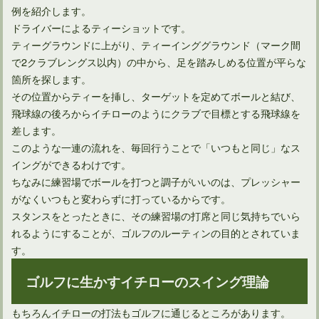
例を紹介します。
ドライバーによるティーショットです。
雨の日こそゴルフの打ちっぱなし練習場へ行って練習しよう！
ティーグラウンドに上がり、ティーインググラウンド（マーク間
で2クラブレングス以内）の中から、足を踏みしめる位置が平らな
箇所を探します。
その位置からティーを挿し、ターゲットを定めてボールと結び、
飛球線の後ろからイチローのようにクラブで目標とする飛球線を
差します。
このような一連の流れを、毎回行うことで「いつもと同じ」なス
イングができるわけです。
ちなみに練習場でボールを打つと調子がいいのは、プレッシャー
がなくいつもと変わらずに打っているからです。
スタンスをとったときに、その練習場の打席と同じ気持ちでいら
ゴルフの練習メニューをプロたちから学んでみよう！
れるようにすることが、ゴルフのルーティンの目的とされていま
す。
ゴルフに生かすイチローのスイング理論
ゴルフのレベルアップを目指すための練習ノートの書き方
もちろんイチローの打法もゴルフに通じるところがあります。