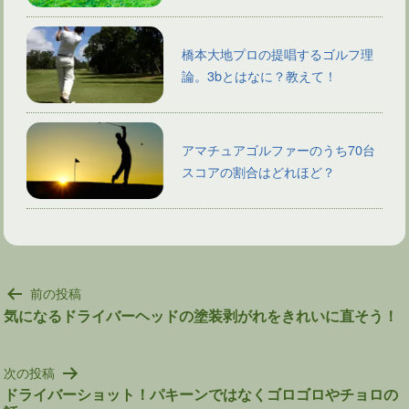
橋本大地プロの提唱するゴルフ理
論。3bとはなに？教えて！
アマチュアゴルファーのうち70台
スコアの割合はどれほど？
投
前の投稿
稿
気になるドライバーヘッドの塗装剥がれをきれいに直そう！
ナ
ビ
次の投稿
ゲ
ドライバーショット！パキーンではなくゴロゴロやチョロの
ー