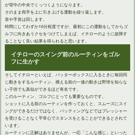
が背中の中央でくっつくようになります。
そのまま両手を上に引き上げる運動を繰り返します。
首や手首は回します。
時間にしてわずか10分程度ですが、最初にこの運動をしてからゴ
ルフに向きあうクセをつけてしまえば、イチローのように故障す
ることなく良い結果を得られると思います。
イチローのスイング前のルーティンをゴル
フに生かす
ゴルフスコアの80切りを達成するために必要な戦略と練習
そしてイチローといえば、バッターボックスに入るときに毎回同
じ動きをするルーティン、構える前の一連の動きは野球を知らな
い子供でも真似ができるほど有名です。
このルーティン、ゴルフにとっても重要なものです。
ショットに入る前のルーティンを作っておくと、スムーズにスイ
ングができるだけではなく、パッティングなどではプレッシャー
を受けることなく平常心でスタンスをとることができるとされて
います。
ルーティンに正解はありませんが、一応「こんな感じ」といった