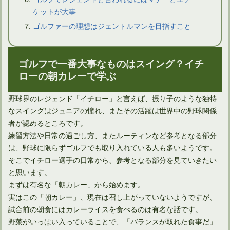
ケットが大事
ゴルファーの理想はジェントルマンを目指すこと
ゴルフで一番大事なものはスイング？イチ
ゴルフでコックが原因のダフリと分かるのは中級以上が必要？
ローの朝カレーで学ぶ
野球界のレジェンド「イチロー」と言えば、振り子のような独特
なスイングはジュニアの憧れ、またその活躍は世界中の野球関係
者が認めるところです。
練習方法や日常の過ごし方、またルーティンなど参考となる部分
は、野球に限らずゴルフでも取り入れている人も多いようです。
そこでイチロー選手の日常から、参考となる部分を見ていきたい
と思います。
まずは有名な「朝カレー」から始めます。
実はこの「朝カレー」、現在は召し上がっていないようですが、
試合前の朝食にはカレーライスを食べるのは有名な話です。
ゴルフ上達の鍵となるアドレスは足の位置を決めることが大事
野菜がいっぱい入っていることで、「バランスが取れた食事だ」