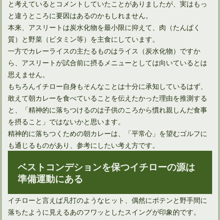
と考えているとコメントしていたことがありましたが、実はもっ
と違うところに要因はあるのかもしれません。
本来、アスリートは炭水化物を最小限に抑えて、肉（たんぱく
質）と野菜（ビタミン等）を主食にしています。
一方でカレーライスの主たるものはライス（炭水化物）ですか
ら、アスリートが試合前に摂るメニューとしては向いているとは
思えません。
もちろんイチロー自身もそんなことは十分に承知しているはず、
敢えて朝カレーを食べていることを伝えたかった理由を推測する
と、「精神的に落ちつけるのは子供のころから慣れ親しんだ食事
を摂ること」ではないかと思います。
ゴルフ上達！スイング軌道「8の字」でフェアウェイキープ！
精神的に落ちつくための朝カレーは、「平常心」を望むゴルフに
も通じるものがあり、参考にしたい考え方です。
ベストコンデションを保つイチローの源は
準備運動にある
イチローと言えば凡打のようなヒット、偶然にポテンと野手間に
落ちたように見えるあのフワッとしたスイングが印象的です。