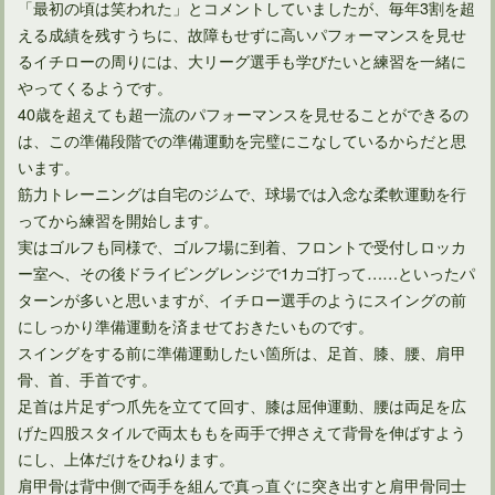
「最初の頃は笑われた」とコメントしていましたが、毎年3割を超
える成績を残すうちに、故障もせずに高いパフォーマンスを見せ
るイチローの周りには、大リーグ選手も学びたいと練習を一緒に
やってくるようです。
ゴルフスイングの不安はアドレスに入る順番を決めて解消
40歳を超えても超一流のパフォーマンスを見せることができるの
は、この準備段階での準備運動を完璧にこなしているからだと思
います。
筋力トレーニングは自宅のジムで、球場では入念な柔軟運動を行
ってから練習を開始します。
実はゴルフも同様で、ゴルフ場に到着、フロントで受付しロッカ
ー室へ、その後ドライビングレンジで1カゴ打って……といったパ
ターンが多いと思いますが、イチロー選手のようにスイングの前
にしっかり準備運動を済ませておきたいものです。
スイングをする前に準備運動したい箇所は、足首、膝、腰、肩甲
骨、首、手首です。
足首は片足ずつ爪先を立てて回す、膝は屈伸運動、腰は両足を広
ゴルフクラブを左手一本で握って素振りしたら劇的に変身！
げた四股スタイルで両太ももを両手で押さえて背骨を伸ばすよう
にし、上体だけをひねります。
肩甲骨は背中側で両手を組んで真っ直ぐに突き出すと肩甲骨同士