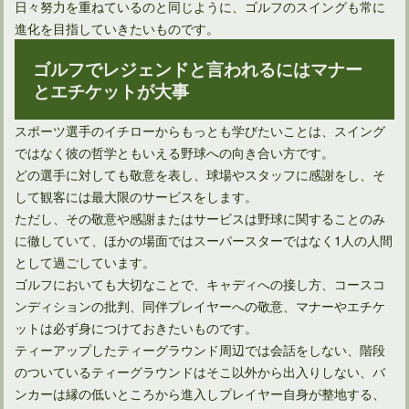
日々努力を重ねているのと同じように、ゴルフのスイングも常に
進化を目指していきたいものです。
ゴルフでレジェンドと言われるにはマナー
とエチケットが大事
スポーツ選手のイチローからもっとも学びたいことは、スイング
ではなく彼の哲学ともいえる野球への向き合い方です。
どの選手に対しても敬意を表し、球場やスタッフに感謝をし、そ
して観客には最大限のサービスをします。
ただし、その敬意や感謝またはサービスは野球に関することのみ
に徹していて、ほかの場面ではスーパースターではなく1人の人間
として過ごしています。
ゴルフにおいても大切なことで、キャディへの接し方、コースコ
ンディションの批判、同伴プレイヤーへの敬意、マナーやエチケ
ットは必ず身につけておきたいものです。
ティーアップしたティーグラウンド周辺では会話をしない、階段
のついているティーグラウンドはそこ以外から出入りしない、バ
ンカーは縁の低いところから進入しプレイヤー自身が整地する、