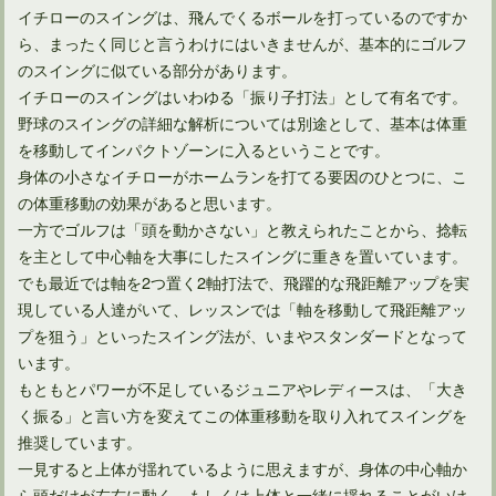
イチローのスイングは、飛んでくるボールを打っているのですか
ゴルフの片手打ち練習ドリルのコツと効果を知って挑戦しよう
ら、まったく同じと言うわけにはいきませんが、基本的にゴルフ
のスイングに似ている部分があります。
イチローのスイングはいわゆる「振り子打法」として有名です。
【アプローチ上達法】いろいろな状況のラフからのショット
野球のスイングの詳細な解析については別途として、基本は体重
を移動してインパクトゾーンに入るということです。
身体の小さなイチローがホームランを打てる要因のひとつに、こ
の体重移動の効果があると思います。
一方でゴルフは「頭を動かさない」と教えられたことから、捻転
を主として中心軸を大事にしたスイングに重きを置いています。
でも最近では軸を2つ置く2軸打法で、飛躍的な飛距離アップを実
現している人達がいて、レッスンでは「軸を移動して飛距離アッ
プを狙う」といったスイング法が、いまやスタンダードとなって
います。
もともとパワーが不足しているジュニアやレディースは、「大き
く振る」と言い方を変えてこの体重移動を取り入れてスイングを
推奨しています。
一見すると上体が揺れているように思えますが、身体の中心軸か
ら頭だけが左右に動く、もしくは上体と一緒に揺れることがいけ