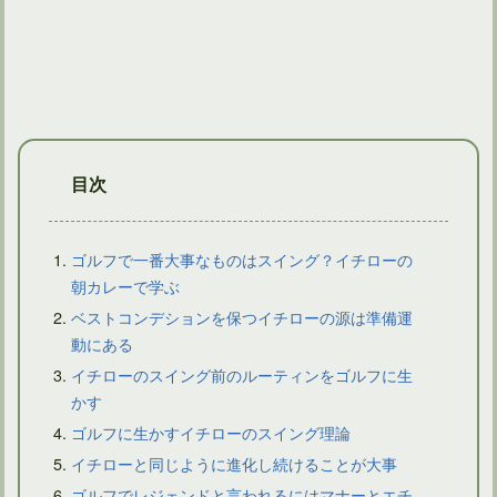
ゴルフ用のグローブの替え時は使えなくなった時ではない！！
目次
ゴルフで一番大事なものはスイング？イチローの
朝カレーで学ぶ
ベストコンデションを保つイチローの源は準備運
ゴルフ上達！素振り1000回で目指せシングル仲間入り！？
動にある
イチローのスイング前のルーティンをゴルフに生
かす
ゴルフに生かすイチローのスイング理論
イチローと同じように進化し続けることが大事
ゴルフでレジェンドと言われるにはマナーとエチ