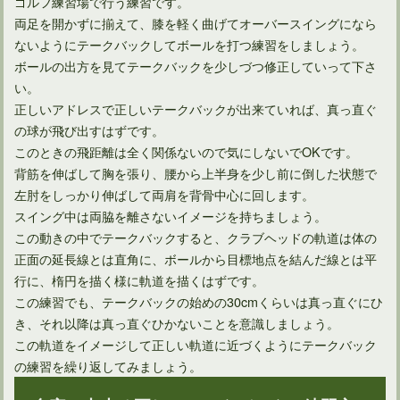
ゴルフ練習場で行う練習です。
両足を開かずに揃えて、膝を軽く曲げてオーバースイングになら
ないようにテークバックしてボールを打つ練習をしましょう。
ボールの出方を見てテークバックを少しづつ修正していって下さ
い。
正しいアドレスで正しいテークバックが出来ていれば、真っ直ぐ
の球が飛び出すはずです。
このときの飛距離は全く関係ないので気にしないでOKです。
背筋を伸ばして胸を張り、腰から上半身を少し前に倒した状態で
左肘をしっかり伸ばして両肩を背骨中心に回します。
スイング中は両脇を離さないイメージを持ちましょう。
この動きの中でテークバックすると、クラブヘッドの軌道は体の
正面の延長線とは直角に、ボールから目標地点を結んだ線とは平
行に、楕円を描く様に軌道を描くはずです。
この練習でも、テークバックの始めの30cmくらいは真っ直ぐにひ
き、それ以降は真っ直ぐひかないことを意識しましょう。
この軌道をイメージして正しい軌道に近づくようにテークバック
の練習を繰り返してみましょう。