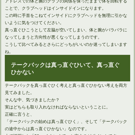
アドレスでの体と腕のクラブの関係を保ったままで体を回転する
ことで、クラブヘッドはインサイドインになります。
この時に手首をこねてインサイドにクラブヘッドを無理に引かな
いように気をつけてください。
真っ直ぐひこうとして左脇が空いてしまい、体と腕がバラバラに
なってしまうと方向性が悪くなってしまうのです。
こうして比べてみるとさらにどっちがいいのか迷ってしまいます
ね。
ドライバーを構えたときの手首の角度は再現できる？
テークバックは真っ直ぐひいて、真っ直ぐ
ひかない
テークバックを真っ直ぐひく考えと真っ直ぐひかない考えを両方
見てみました。
そんな中、気づきましたか？
実はどちらも取り入れなければならないということに。
正確に言うと、
「テークバックの始めは真っ直ぐひく」、そして「テークバック
の途中からは真っ直ぐひかない」なのです。