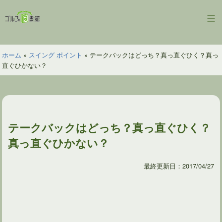
コ
ン
ゴ
テ
ル
ン
フ
ツ
ホーム
»
スイング ポイント
»
テークバックはどっち？真っ直ぐひく？真っ
の
へ
直ぐひかない？
図
ス
書
キ
館
ッ
プ
テークバックはどっち？真っ直ぐひく？
真っ直ぐひかない？
最終更新日：2017/04/27