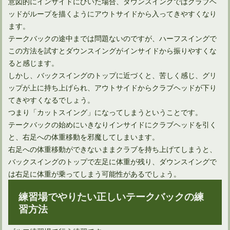
意図的にインサイドにひいた場合、ダウンスイングではクラブヘ
ッドがループを描くようにアウトサイドから入ってきやすくなり
ます。
テークバックの途中までは問題ないのですが、ハーフスイングで
この方法を試すとダウンスイングがインサイドから振りやすくな
ると感じます。
多くのプロ野球選手は、ゴルフの飛距離が凄いのは何で？
しかし、バックスイングのトップに近づくと、苦しく感じ、グリ
ップが上に持ち上げられ、アウトサイドからクラブヘッドが下り
てきやすくなるでしょう。
多くのゴルファー憧れ、ドライバーで300ヤード飛ばすには
つまり「カットスイング」になってしまうということです。
テークバックの始めにいきなりインサイドにクラブヘッドを引く
と、右足への体重移動を邪魔してしまいます。
ゴルフルールでのパター2本の是非とその効果について
右足への体重移動ができないままクラブを持ち上げてしまうと、
バックスイングのトップで左足に体重が残り、ダウンスイングで
は右足に体重が乗ってしまう可能性があるでしょう。
正しい体重移動ピッチングフォームをゴルフスイングに生かす
練習場でやりたい正しいテークバックの練
習方法