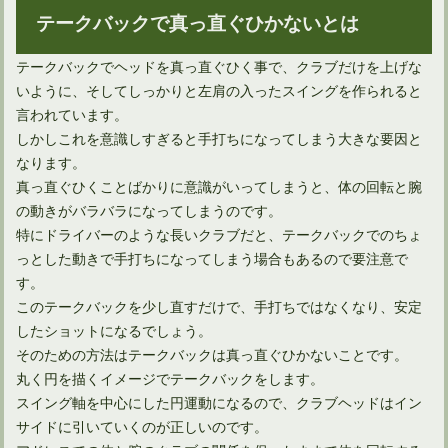
テークバックで真っ直ぐひかないとは
ドライバーの引っ掛けはシャフトの前に確認することがある
テークバックでヘッドを真っ直ぐひく事で、クラブだけを上げな
いように、そしてしっかりと左肩の入ったスイングを作られると
言われています。
しかしこれを意識しすぎると手打ちになってしまう大きな要因と
なります。
真っ直ぐひくことばかりに意識がいってしまうと、体の回転と腕
の動きがバラバラになってしまうのです。
特にドライバーのような長いクラブだと、テークバックでのちょ
っとした動きで手打ちになってしまう場合もあるので要注意で
す。
このテークバックを少し直すだけで、手打ちではなくなり、安定
したショットになるでしょう。
ユーティリティは打ち方によってボール位置を変えればOK！
そのための方法はテークバックは真っ直ぐひかないことです。
丸く円を描くイメージでテークバックをします。
スイング軸を中心にした円運動になるので、クラブヘッドはイン
サイドに引いていくのが正しいのです。