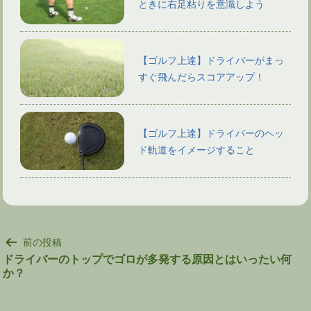
ときに右足粘りを意識しよう
【ゴルフ上達】ドライバーがまっ
すぐ飛んだらスコアアップ！
【ゴルフ上達】ドライバーのヘッ
ド軌道をイメージすること
投
前の投稿
稿
ドライバーのトップでゴロが多発する原因とはいったい何
か？
ナ
ビ
ゲ