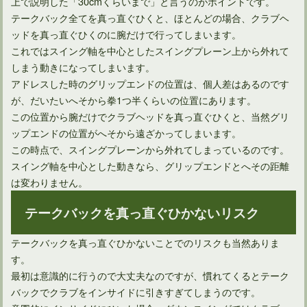
上で説明した「30cmくらいまで」と言うのがポイントです。
ドライバーのバックスピンが飛距離減の原因というのは間違い
テークバック全てを真っ直ぐひくと、ほとんどの場合、クラブヘ
ッドを真っ直ぐひくのに腕だけで行ってしまいます。
これではスイング軸を中心としたスイングプレーン上から外れて
しまう動きになってしまいます。
アドレスした時のグリップエンドの位置は、個人差はあるのです
が、だいたいへそから拳1つ半くらいの位置にあります。
この位置から腕だけでクラブヘッドを真っ直ぐひくと、当然グリ
ップエンドの位置がへそから遠ざかってしまいます。
この時点で、スイングプレーンから外れてしまっているのです。
スイング軸を中心とした動きなら、グリップエンドとへその距離
は変わりません。
やはり得！アイアンで飛距離アップするのに効果的な方法とは
テークバックを真っ直ぐひかないリスク
テークバックを真っ直ぐひかないことでのリスクも当然ありま
す。
最初は意識的に行うので大丈夫なのですが、慣れてくるとテーク
バックでクラブをインサイドに引きすぎてしまうのです。