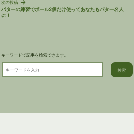
次の投稿
ー
パターの練習でボール2個だけ使ってあなたもパター名人
シ
に！
ョ
ン
キーワードで記事を検索できます。