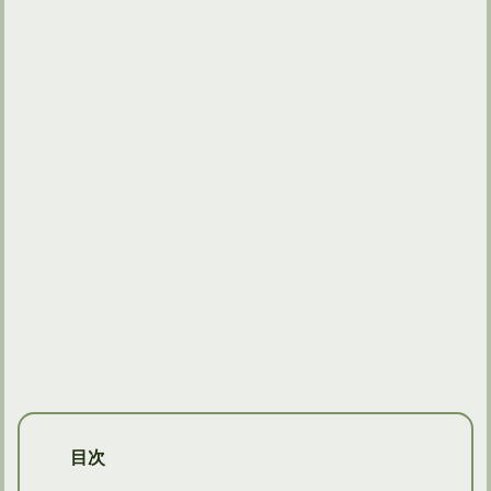
ゴルフクラブを握る左手甲の向きはトップでリセットされる
目次