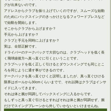
グが出来ないのです。
アドレスからクラブを振り上げていくのですが、スムーズな始動
のためにバックスイングのきっかけとなるフォワードプレスなど
で始動を開始します。
そこからクラブから上げますか？
手元から上げますか？
クラブと手元を同時に上げますか？
実は、全部正解です。
ドライバーのテークバックで大切なのは、クラブヘッドを低く長
アイアンがスライスしないための打ち方は意外に簡単！
く飛球線後方へ真っ直ぐに引くということです。
クラブヘッドを低く正しく引けるとダウンスイングでも同じとこ
ろを同じように通す事ができるのです。
テークバックを真っ直ぐひくと説明しましたが、真っ直ぐひける
限界はボールから30cmくらいまでで、それ以降はクラブはインサ
イドに入ってきます。
それは体と腕が同調してバックスイングに入るからです。
もしずっと真っ直ぐ引けるとすればそれは体と腕が同調せず、腕
だけでスイングプレーンから外していかないといけませんね。