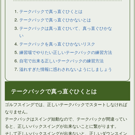
テークバックで真っ直ぐひくとは
テークバックで真っ直ぐひかないとは
テークバックは真っ直ぐひいて、真っ直ぐひかな
ドライバーショットでティーが後ろに飛ぶようなら問題あり？
い
テークバックを真っ直ぐひかないリスク
練習場でやりたい正しいテークバックの練習方法
自宅で出来る正しいテークバックの練習方法
溢れすぎた情報に惑わされないようにしましょう
テークバックで真っ直ぐひくとは
ゴルフスイングでは、正しいテークバックでスタートしなければ
なりません。
ドライバーのセットアップはスクエアフェースとは限らない
テークバックはスイング始動なので、テークバックが間違ってい
ると、正しいバックスイングが出来ないことに繋がります。
そして正しいバックスイングが出来ないと、正しいダウンスイン