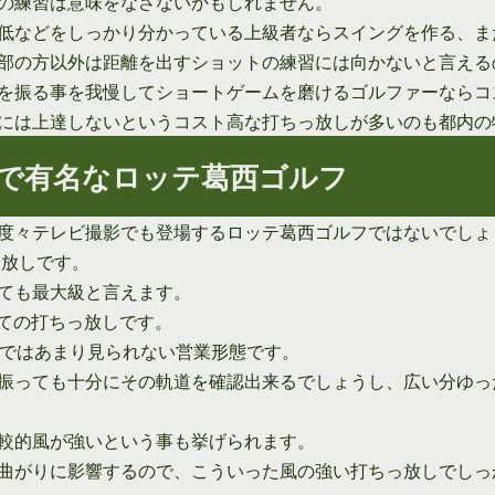
の練習は意味をなさないかもしれません。
低などをしっかり分かっている上級者ならスイングを作る、ま
部の方以外は距離を出すショットの練習には向かないと言える
を振る事を我慢してショートゲームを磨けるゴルファーならコ
には上達しないというコスト高な打ちっ放しが多いのも都内の
で有名なロッテ葛西ゴルフ
度々テレビ撮影でも登場するロッテ葛西ゴルフではないでしょ
っ放しです。
ても最大級と言えます。
建ての打ちっ放しです。
しではあまり見られない営業形態です。
振っても十分にその軌道を確認出来るでしょうし、広い分ゆっ
較的風が強いという事も挙げられます。
曲がりに影響するので、こういった風の強い打ちっ放しでしっ