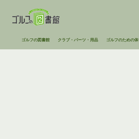
コ
ン
テ
ン
ツ
ゴ
ゴルフの図書館
クラブ・パーツ・用品
ゴルフのための体
へ
ル
ス
フ
キ
の
ッ
図
プ
書
館