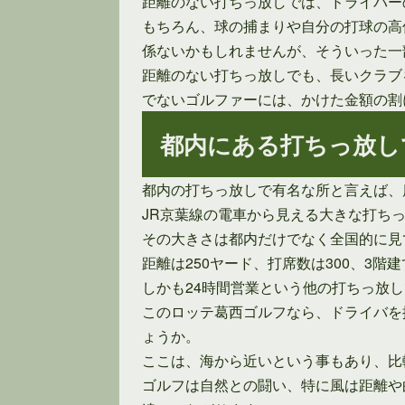
距離のない打ちっ放しでは、ドライバー
もちろん、球の捕まりや自分の打球の高
係ないかもしれませんが、そういった一
距離のない打ちっ放しでも、長いクラブ
でないゴルファーには、かけた金額の割
都内にある打ちっ放し
都内の打ちっ放しで有名な所と言えば、
JR京葉線の電車から見える大きな打ち
その大きさは都内だけでなく全国的に見
距離は250ヤード、打席数は300、3階
しかも24時間営業という他の打ちっ放
このロッテ葛西ゴルフなら、ドライバを
ょうか。
ここは、海から近いという事もあり、比
ゴルフは自然との闘い、特に風は距離や