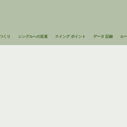
つくり
シングルへの近道
スイング ポイント
データ 記録
ル