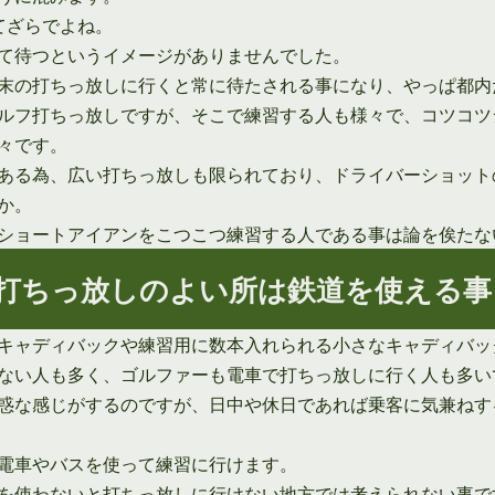
てざらでよね。
て待つというイメージがありませんでした。
末の打ちっ放しに行くと常に待たされる事になり、やっぱ都内
ルフ打ちっ放しですが、そこで練習する人も様々で、コツコツ
々です。
ある為、広い打ちっ放しも限られており、ドライバーショット
か。
ショートアイアンをこつこつ練習する人である事は論を俟たな
打ちっ放しのよい所は鉄道を使える事
キャディバックや練習用に数本入れられる小さなキャディバッ
ない人も多く、ゴルファーも電車で打ちっ放しに行く人も多い
惑な感じがするのですが、日中や休日であれば乗客に気兼ねす
電車やバスを使って練習に行けます。
を使わないと打ちっ放しに行けない地方では考えられない事で