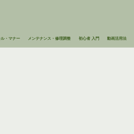
ール・マナー
メンテナンス・修理調整
初心者 入門
動画活用法