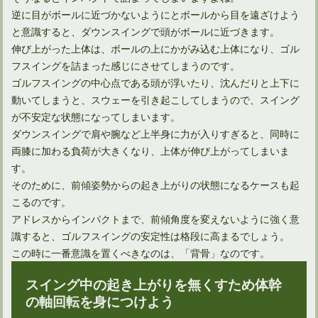
逆に目がボールに近づかないようにとボールから目を遠ざけよう
と意識すると、ダウンスイングで頭がボールに近づきます。
ユーティリティは打ち方によってボール位置を変えればOK！
伸び上がった上体は、ボールの上にかがみ込む上体になり、ゴル
フスイングを詰まった感じにさせてしまうのです。
ゴルフスイングの中心点である頭が浮いたり、沈んだりと上下に
動いてしまうと、スウェーを引き起こしてしまうので、スイング
が不安定な状態になってしまいます。
ダウンスイングで肩や腕など上半身に力が入りすぎると、同時に
両膝に加わる負荷が大きくなり、上体が伸び上がってしまいま
す。
そのために、前傾姿勢からの起き上がりの状態になるケースも起
こるのです。
アドレスからインパクトまで、前傾角度を変えないように強く意
識すると、ゴルフスイングの安定性は格段に高まるでしょう。
ドライバーを構えたときの手首の角度は再現できる？
この時に一番意識を置くべきなのは、「背骨」なのです。
スイング中の起き上がりを無くすため体幹
の軸回転を身につけよう