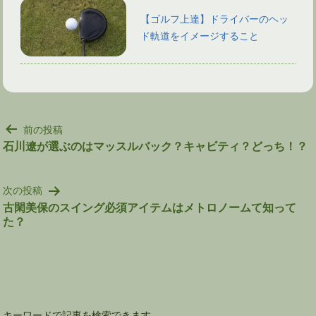
【ゴルフ上達】ドライバーのヘッ
ド軌道をイメージすること
投
前の投稿
稿
石川遼が選ぶのはマッスルバック？キャビティ？どっち！？
ナ
ビ
次の投稿
ゲ
古閑美保のスイング必須アイテムはメトロノームて知って
ー
た？
シ
ョ
ン
キーワードで記事を検索できます。