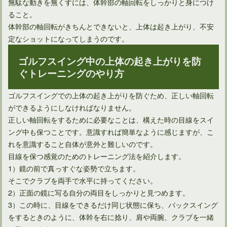
無駄な動きを無くすには、体幹部の軸回転をしっかりと身につけ
やはり得！アイアンで飛距離アップするのに効果的な方法とは
ること。
体幹部の軸回転がきちんとできないと、上体は起き上がり、不安
定なショットになってしまうのです。
ゴルフスイング中の上体の起き上がりを防
ぐトレーニングのやり方
ゴルフスイングでの上体の起き上がりを防ぐため、正しい軸回転
ができるようにしなければなりません。
正しい軸回転をするために必要なことは、構えた時の目線をスイ
ング中も保つことです。意識すれば簡単なように感じますが、こ
れを意識すること自体が意外と難しいのです。
多くのプロ野球選手は、ゴルフの飛距離が凄いのは何で？
目線を保つ感覚のためのトレーニング法を紹介します。
1）鏡の前で真っすぐな姿勢で立ちます。
そこでクラブを両手で水平に持ってください。
多くのゴルファー憧れ、ドライバーで300ヤード飛ばすには
2）正面の鏡に写る自分の両目をしっかりと見つめます。
3）この時に、目線をできるだけ同じ状態に保ち、バックスイング
をするときのように、体幹を右に捻り、肩や両腕、クラブを一緒
ゴルフルールでのパター2本の是非とその効果について