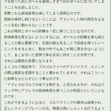
プを防ぐためにボールを凝視しすぎて目がボールに近づいてしま
うことをお話しました。
実際これも前傾姿勢を崩してしまう原因なのです。
視線を維持し続けるということは、アドレスした時の両目をなる
べく左右に動かさないことです。
これが両目とボールの距離を一定に保つことになるのです。
前傾角度を変えないようにするには、ボールとの距離を保ち続け
ることが最も重要です。正面の鏡を見ることで目線を保つトレー
ニングをするときに、動きの中でもあごが前に突き出ないように
して、あごを引いた姿勢で体を左右に回すことが大切です。
それには腹筋が必要になります。
よくゴルフ雑誌等で、プロゴルファーのアドバイスで、スイング
の際は腹筋を意識することと書かれていますが、それはこういっ
た効果をもたらすという事なのです。
「アドレスがゴルフの全てを制する」と言われますが、それはス
イング中にアドレスの前傾角度を保つことが前提だということな
のです。
これができるようになると、ゴルフスイングの基本は改善され、
正しいスイングプレーンの元、精度の高いショットを打てるよう