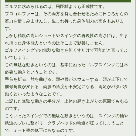
ゴルフに求められるのは、飛距離よりも正確性です。
プロゴルファーは、その両方を持ち合わせるために日ごろからの
努力を惜しみませんし、生まれ持った身体能力の高さもありま
す。
しかし精度の高いショットやスイングの再現性の高さには、生ま
れ持った身体能力というのはそこまで影響しません。
ゴルフスイングでの無駄な動きを無くすだけで可能だと言ってよ
ドライバーのバックスピンが飛距離減の原因というのは間違い
いでしょう。
この無駄な動きというのは、基本に沿ったゴルフスイングには不
必要な動きということです。
手首を折る、肘を曲げる、頭や腰がスウェーする、頭が上下して
前傾角度が変わる、両膝の角度が不安定になる、両足がバタバタ
動くといったようなことです。
上記した無駄な動きの半分が、上体の起き上がりの原因でもある
のです。
こういったスイングでの無駄な動きというのは、スイングの軸や
軌道のブレに繋がり、クラブヘッドの軌道が狂ってしまうこと
で、ミート率の低下にもなるのです。