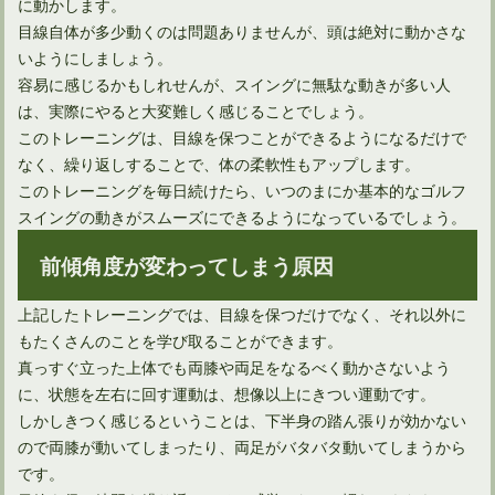
に動かします。
目線自体が多少動くのは問題ありませんが、頭は絶対に動かさな
いようにしましょう。
正しい体重移動ピッチングフォームをゴルフスイングに生かす
容易に感じるかもしれせんが、スイングに無駄な動きが多い人
は、実際にやると大変難しく感じることでしょう。
このトレーニングは、目線を保つことができるようになるだけで
なく、繰り返しすることで、体の柔軟性もアップします。
このトレーニングを毎日続けたら、いつのまにか基本的なゴルフ
スイングの動きがスムーズにできるようになっているでしょう。
前傾角度が変わってしまう原因
上記したトレーニングでは、目線を保つだけでなく、それ以外に
もたくさんのことを学び取ることができます。
真っすぐ立った上体でも両膝や両足をなるべく動かさないよう
に、状態を左右に回す運動は、想像以上にきつい運動です。
しかしきつく感じるということは、下半身の踏ん張りが効かない
ので両膝が動いてしまったり、両足がバタバタ動いてしまうから
です。