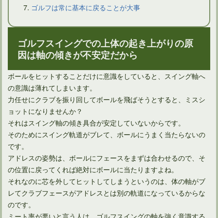
ゴルフは常に基本に戻ることが大事
ゴルフスイングでの上体の起き上がりの原
ドライバーのセットアップはスクエアフェースとは限らない
因は軸の傾きが不安定だから
ボールをヒットすることだけに意識をしていると、スイング軸へ
の意識は薄れてしまいます。
力任せにクラブを振り回してボールを飛ばそうとすると、ミスシ
ョットになりませんか？
それはスイング軸の傾き具合が安定していないからです。
そのためにスイング軌道がブレて、ボールにうまく当たらないの
です。
アドレスの姿勢は、ボールにフェースをまずは合わせるので、そ
の位置に戻ってくれば絶対にボールに当たりますよね。
それなのに芯を外してヒットしてしまうというのは、体の軸がブ
アイアンがスライスしないための打ち方は意外に簡単！
レてクラブフェースがアドレスとは別の軌道になっているからな
のです。
ミート率が悪いと言う人は、ゴルフスイングの軸を強く意識する