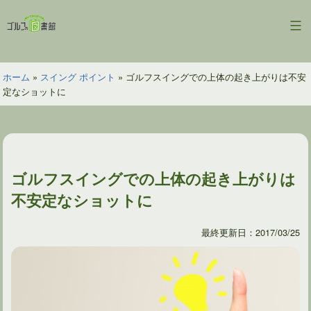
コ
ン
ゴ
テ
ル
ン
フ
ツ
ホーム
»
スイング ポイント
»
ゴルフスイングでの上体の起き上がりは不安
の
へ
定なショットに
図
ス
書
キ
館
ッ
プ
ゴルフスイングでの上体の起き上がりは
不安定なショットに
最終更新日：2017/03/25