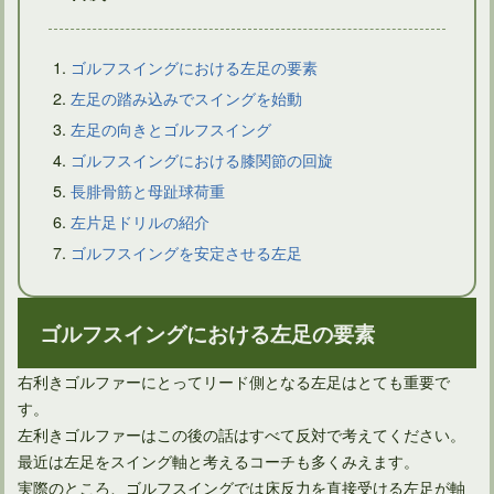
ゴルフスイングにおける左足の要素
左足の踏み込みでスイングを始動
左足の向きとゴルフスイング
ドライバーショットでティーが後ろに飛ぶようなら問題あり？
ゴルフスイングにおける膝関節の回旋
長腓骨筋と母趾球荷重
左片足ドリルの紹介
ゴルフスイングを安定させる左足
ゴルフスイングにおける左足の要素
右利きゴルファーにとってリード側となる左足はとても重要で
す。
左利きゴルファーはこの後の話はすべて反対で考えてください。
ドライバーのセットアップはスクエアフェースとは限らない
最近は左足をスイング軸と考えるコーチも多くみえます。
実際のところ、ゴルフスイングでは床反力を直接受ける左足が軸