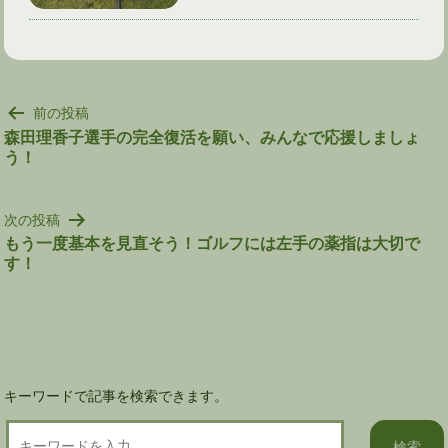
投
前の投稿
稿
森田理香子選手の完全復活を願い、みんなで応援しましょ
う！
ナ
ビ
ゲ
次の投稿
ー
もう一度基本を見直そう！ゴルフには左手の薬指は大切で
シ
す！
ョ
ン
キーワードで記事を検索できます。