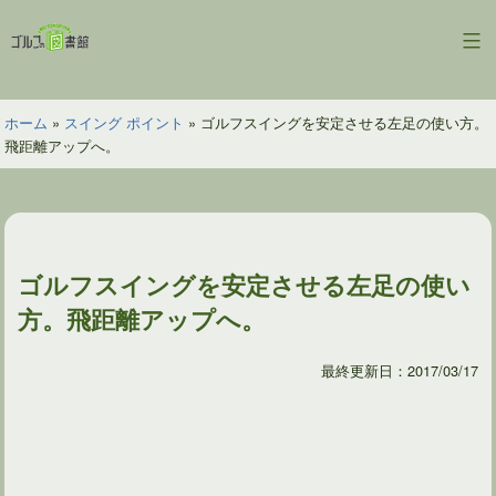
コ
ン
ゴ
テ
ル
ン
フ
ツ
ホーム
»
スイング ポイント
»
ゴルフスイングを安定させる左足の使い方。
の
へ
飛距離アップへ。
図
ス
書
キ
館
ッ
プ
ゴルフスイングを安定させる左足の使い
方。飛距離アップへ。
最終更新日：2017/03/17