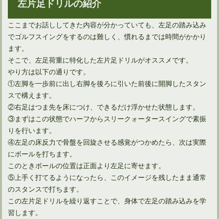
左片足ドリルの紹介
ここまでお話ししてきた内容が分かっていても、左足の踏み込み
でゴルフスイングをするのは難しく、慣れるまでは時間がかかり
ます。
そこで、左足荷重に特化した左片足ドリルがオススメです。
やり方は以下の通りです。
①左脚を一歩前に出し右脚を後ろに引いた前後に開脚したスタン
スで構えます。
②右足はつま先を床につけ、できるだけ浮かせた状態します。
③まずはこの状態でハーフからスリークォータースイングで素振
りを行います。
④左足の床反力で骨盤を回旋させる感覚がつかめたら、次は実際
にボールを打ちます。
このときボールの位置は正面より左足に寄せます。
⑤上手く打てるようになったら、このイメージを残したまま通常
のスタンスで打ちます。
この左片足ドリルを繰り返すことで、身体で左足の踏み込みを学
習します。