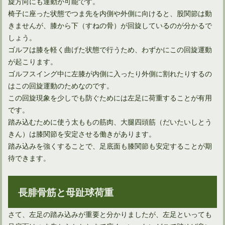
旋方向にも運動が可能です。
多くのゴルファー憧れ、ドライバーで300ヤード飛ばすには
椅子に座った状態でつま先を内側や外側に向けると、股関節は動
きませんが、膝から下（すねの骨）が回旋しているのが分かるで
しょう。
ゴルフは膝を軽く曲げた状態で行うため、わずかにこの回旋運動
ゴルフルールでのパター2本の是非とその効果について
が起こります。
ゴルフスイング中に左膝が内側に入ったり外側に割れたりするの
はこの回旋運動のためなのです。
正しい体重移動ピッチングフォームをゴルフスイングに生かす
この回旋現象を少しでも防ぐためには左足に荷重することが有用
です。
踏み込むために使う太ももの筋肉、大腿四頭筋（だいたいしとう
きん）は膝関節を安定させる働きがあります。
踏み込みを強くすることで、足底面も膝関節も安定することが期
待できます。
長腓骨筋と母趾球荷重
さて、左足の踏み込みが重要と分かりましたが、左足といっても