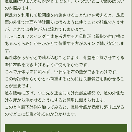
足底面はつま先からかかとまで広く、いったいどこで踏めば良い
のか悩みます。
床反力を利用して股関節を内旋させることだけを考えると、足底
面の外側で地面を時計回りに擦るように使うことが想像できます
が、これでは身体が左に流れてしまいます。
しかしゴルフスイング全体を考慮すると母趾球（親指の付け根に
あるふくらみ）からかかとで荷重する方がスイング軸が安定しま
す。
母趾球からかかとで踏み込むことにより、骨盤を回旋させてくる
際に左脚を突き上げるように使えるからです。
これで身体は左に流れず、いわゆる左の壁ができるわけです。
この母趾球からかかとへ荷重するためには長腓骨筋を働かせるこ
とが重要です。
足を腰幅に広げ、つま先を正面に向けた起立姿勢で、足の外側だ
けを床から浮かせるようにすると簡単に鍛えられます。
このとき膝下外側を触ってみると、長腓骨筋が収縮し盛り上がる
のでどこに筋腹があるのか分かります。