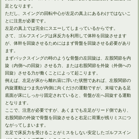
足となります。
ただし、スイングの回転中心が左足の真上にあるわけではないこ
とに注意が必要です。
左足の真上では完全にスエーしてしまっているからです。
さて、ゴルフスイングは床反力を利用して体幹を回旋させます
が、体幹を回旋させるためにはまず骨盤を回旋させる必要があり
ます。
まずバックスイングの時のような骨盤の左回旋は、左股関節を内
旋（内側への回旋）させる力、または右股関節を外旋（外側への
回旋）させる力が働くことによって起こります。
アイアンがスライスしないための打ち方は意外に簡単！
例えば、左足が床から離れ宙に浮いた状態であれば、左股関節の
内旋運動はつま先が内側に向くだけの運動ですが、末端である足
底面が床にしっかり固定されていると、骨盤が左へ回旋する運動
となります。
ここで、注意が必要ですが、あくまでも左足がリード側であり、
右股関節の外旋で骨盤を回旋させると右足に荷重が残りミスにつ
ながってしまいます。
左足で床反力を受けることがミスをしない安定したゴルフスイン