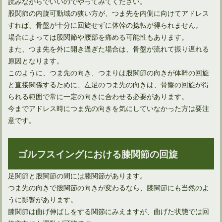
読みながらでいいのでやってみてください。
股関節の内旋可動域の狭い方が、つま先を内側に向けてアドレス
ドライバーのバックスピンが飛距離減の原因というのは間違い
すれば、骨盤が十分に回旋せずに体幹の捻転が得られません。
場合によっては股関節や腰部を痛める可能性もあります。
また、つま先を外に開き過ぎた場合は、骨盤が流れて振り遅れる
原因となります。
このように、つま先の向き、つまりは股関節の向きが体幹の回旋
と直接関係するために、左足のつま先の向きは、骨盤の回旋が得
られる範囲で常に一定の向きに合わせる必要があります。
今までアドレス時につま先の向きを気にしていなかった方は要注
意です。
ゴルフスイングにおける膝関節の回旋
やはり得！アイアンで飛距離アップするのに効果的な方法とは
足関節と股関節の間には膝関節があります。
つま先の向きで股関節の向きが変わるなら、膝関節にも当然のよ
多くのプロ野球選手は、ゴルフの飛距離が凄いのは何で？
うに影響があります。
膝関節は曲げ伸ばしをする関節にみえますが、曲げた状態では回