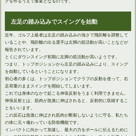
グを作るうえで重要となるのです。
左足の踏み込みでスイングを始動
ドライバーの引っ掛けはシャフトの前に確認することがある
近年、ゴルフ上級者は左足の踏み込みの強さで飛距離を調整して
いることや、飛距離の出る選手は左脚の筋活動が高いことなどが
報告されています。
とくにダウンスイング初期に左脚の筋活動が高いようです。
つまり、トップポジションから左足の踏み込みにより、スイング
を始動しているということになります。
初心者の多くは、トップポジションでクラブの反動を使って、右
足荷重のままスイングを開始してしまいます。
これでは身体のなかで起こる伸張反射をうまく利用できません。
伸張反射とは、筋肉が急激に伸ばされると、反射的に収縮するこ
とをいいます。
ユーティリティは打ち方によってボール位置を変えればOK！
この反応は急激に伸ばされ筋肉が断裂しないように守る、私たち
の体に元々備わっている防衛機能です。
インパクトに向かって加速し、最大の力をボールに伝えるために