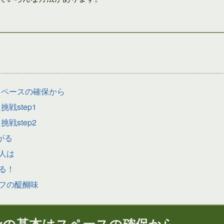
スペースの確保から
戦step1
戦step2
がる
人は
る！
フの醍醐味
iyの基本はスペースの確保から