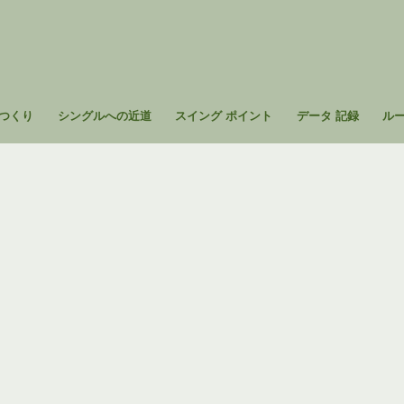
つくり
シングルへの近道
スイング ポイント
データ 記録
ル