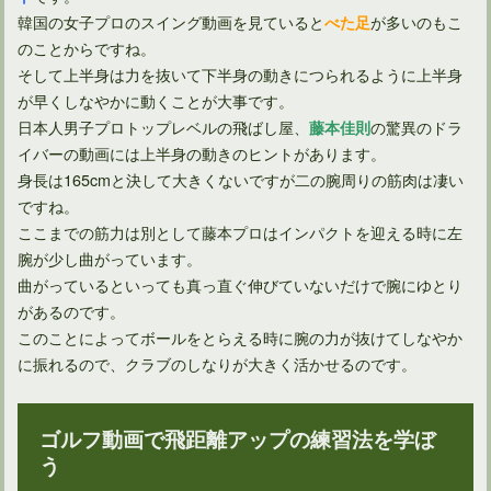
韓国の女子プロのスイング動画を見ていると
が多いのもこ
べた足
古閑美保の綺麗なスイングの原因をスロー再生で解明する！
のことからですね。
そして上半身は力を抜いて下半身の動きにつられるように上半身
が早くしなやかに動くことが大事です。
日本人男子プロトップレベルの飛ばし屋、
の驚異のドラ
藤本佳則
イバーの動画には上半身の動きのヒントがあります。
身長は165cmと決して大きくないですが二の腕周りの筋肉は凄い
ですね。
ここまでの筋力は別として藤本プロはインパクトを迎える時に左
腕が少し曲がっています。
曲がっているといっても真っ直ぐ伸びていないだけで腕にゆとり
があるのです。
このことによってボールをとらえる時に腕の力が抜けてしなやか
年齢を重ねても衰えない68歳トムワトソンのスイングを見よう
に振れるので、クラブのしなりが大きく活かせるのです。
ゴルフ動画で飛距離アップの練習法を学ぼ
う