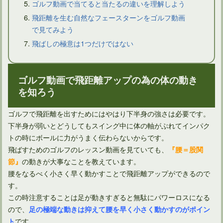
ゴルフ動画で当てると当たるの違いを理解しよう
飛距離を生む自然なフェースターンをゴルフ動画
で見てみよう
飛ばしの極意は1つだけではない
ゴルフ動画で飛距離アップの為の体の動き
を知ろう
ゴルフフォームの動画を撮ってみよう！客観視で気づきあり！
ゴルフで飛距離を出すためにはやはり下半身の強さは必要です。
下半身が弱いとどうしてもスイング中に体の軸がぶれてインパク
トの時にボールに力がうまく伝わらないからです。
飛ばすためのゴルフのレッスン動画を見ていても、
『腰＝股関
の動きが大事なことを教えています。
節』
腰をなるべく小さく早く動かすことで飛距離アップができるので
す。
この時注意することは足が動きすぎると無駄にパワーロスになる
ので、
足の極端な動きは抑えて腰を早く小さく動かすのがポイン
です。
ト