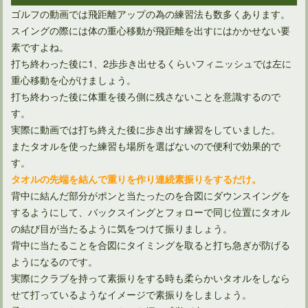
ゴルフの動画では飛距離アップの為の練習法も数多くあります。
スイングの際には体の重心移動が飛距離を出すにはかかせない要
素ですよね。
打ち終わった後に1、2歩歩き出せるくらいフィニッシュでは左に
重心移動を心がけましょう。
打ち終わった後に体重を後ろ側に残さないことを意識するので
ドライバーの飛距離を劇的にアップするための動画参考法とは
す。
実際に動画では打ち終えた後に歩き出す練習をしていました。
またタオルを使った練習も場所を選ばないので便利で効果的で
す。
タオルの先端を結んで重りを作り連続素振りをするだけ。
背中に結んだ部分がポンと当たったのを合図にダウンスイングを
するようにして、バックスイングとフォローで同じ位置にタオル
の結び目が当たるように気をつけて振りましょう。
背中に当たることを合図にタイミングを取ると打ち急ぎが防げる
ようになるのです。
実際にクラブを持って素振りをする時も柔らかいタオルをしなら
せて打っているようなイメージで素振りをしましょう。
プロゴルファーと同じスイングを目指すならスローで分析する