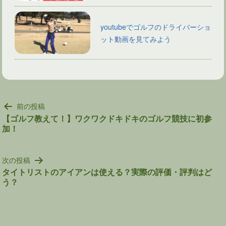
youtubeでゴルフのドライバーショ
ット動画を見てみよう
投
前の投稿
稿
【ゴルフ教えて！】ワクワクドキドキのゴルフ競技に初参
加！
ナ
ビ
ゲ
次の投稿
ー
タイトリストのアイアンは使える？実際の評価・評判はど
シ
う？
ョ
ン