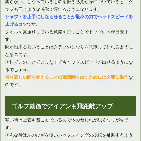
柔らかい、しなっているものを振る感覚が身についていると、ク
ラブも同じような感覚で振れるようになります。
シャフトを上手にしならせることが最小の力でヘッドスピードを
です。
上げるコツ
タオルを素振りしている意識を持つことでトップの間が出来ま
す。
間が出来るということはクラブのしなりを意識して作れるように
なるのです。
そしてこのことで力まなくてもヘッドスピードが出せるようにな
るでしょう。
な
切り返しの間を覚えることは飛距離を出すためには必要な動作
のです。
アプローチでシャンクしたときの動画を使った確認と修正法
ゴルフ動画でアイアンも飛距離アップ
寒い時は上着も着こんでいるので体のねじれが浅くなりがちで
す。
そんな時は左のひざを使いバックスイングの捻転を補助するよう