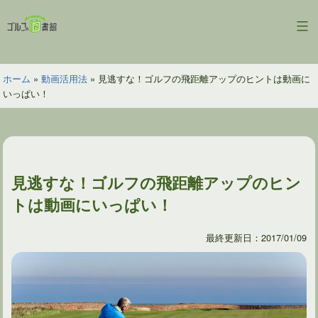
コ
ン
ゴ
テ
ル
ン
フ
ツ
ホーム
»
動画活用法
»
見逃すな！ゴルフの飛距離アップのヒントは動画に
の
へ
いっぱい！
図
ス
書
キ
館
ッ
プ
見逃すな！ゴルフの飛距離アップのヒン
トは動画にいっぱい！
最終更新日：2017/01/09