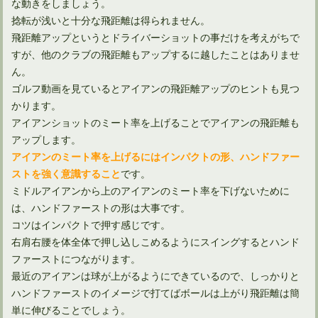
な動きをしましょう。
捻転が浅いと十分な飛距離は得られません。
飛距離アップというとドライバーショットの事だけを考えがちで
すが、他のクラブの飛距離もアップするに越したことはありませ
ん。
ドライバーの速いスイングを分析するスローモーションの活用
ゴルフ動画を見ているとアイアンの飛距離アップのヒントも見つ
かります。
アイアンショットのミート率を上げることでアイアンの飛距離も
タイガーウッズのドライバー動画を見直し見えたことがある！
アップします。
アイアンのミート率を上げるにはインパクトの形、ハンドファー
です。
ストを強く意識すること
ゴルフ殿堂の樋口久子のスイング動画はどうやって見る？
ミドルアイアンから上のアイアンのミート率を下げないために
は、ハンドファーストの形は大事です。
コツはインパクトで押す感じです。
gdoは面白い！松山英樹の過去のスイングをスローで再生！
右肩右腰を体全体で押し込しこめるようにスイングするとハンド
ファーストにつながります。
最近のアイアンは球が上がるようにできているので、しっかりと
ハンドファーストのイメージで打てばボールは上がり飛距離は簡
メジャーで活躍！松山英樹のパワースイングをスローで見る
単に伸びることでしょう。