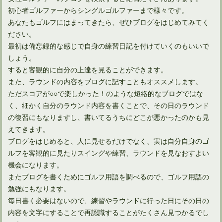
初心者ゴルファーからシングルゴルファーまで様々です。
あなたもゴルフにはまってきたら、ぜひブログをはじめてみてく
ださい。
最初は備忘録的な感じで自身の練習日記を付けていくのもいいで
しょう。
すると客観的に自分の上達を見ることができます。
また、ラウンドの内容をブログに記すこともオススメします。
ただスコアが○○で楽しかった！のような短絡的なブログではな
く、細かく自分のラウンド内容を書くことで、その日のラウンド
ゴルフコンペに誘われたけれど行きたくない場合の断わり方
の復習にもなりますし、書いてるうちにどこが悪かったのかも見
えてきます。
ブログをはじめると、人に見せるだけでなく、実は自分自身のゴ
ルフを客観的に見たりスイングや練習、ラウンドを見なおすよい
機会になります。
またブログを書くためにゴルフ用語を調べるので、ゴルフ用語の
勉強にもなります。
毎日書く必要はないので、練習やラウンドに行った日にその日の
内容を文字にすることで再認識することがたくさん見つかるでし