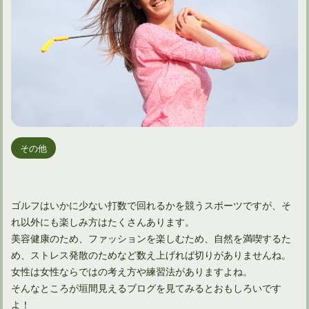
その他
ゴルフはいかに少ない打数で回れるかを競うスポーツですが、そ
れ以外にも楽しみ方はたくさんあります。
美容健康のため、ファッションを楽しむため、自然を満喫するた
め、ストレス発散のためなど数え上げれば切りがありませんね。
女性は女性ならではの考え方や練習法がありますよね。
そんなところが垣間見えるブログを見てみるとおもしろいです
よ！