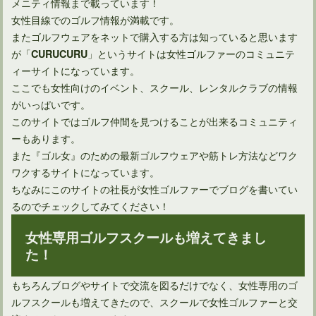
メニティ情報まで載っています！
女性目線でのゴルフ情報が満載です。
またゴルフウェアをネットで購入する方は知っていると思います
が「
」というサイトは女性ゴルファーのコミュニテ
CURUCURU
ィーサイトになっています。
ここでも女性向けのイベント、スクール、レンタルクラブの情報
がいっぱいです。
このサイトではゴルフ仲間を見つけることが出来るコミュニティ
ーもあります。
また『ゴル女』のための最新ゴルフウェアや筋トレ方法などワク
ワクするサイトになっています。
ちなみにこのサイトの社長が女性ゴルファーでブログを書いてい
るのでチェックしてみてください！
女性専用ゴルフスクールも増えてきまし
た！
もちろんブログやサイトで交流を図るだけでなく、女性専用のゴ
ルフスクールも増えてきたので、スクールで女性ゴルファーと交