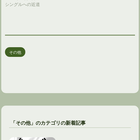
シングルへの近道
その他
「その他」のカテゴリの新着記事