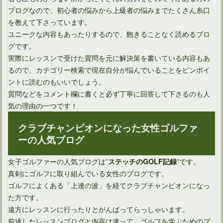
ブログなので、初心者の悩みから上級者の悩みまでたくさん糸口
を教えて下さっています。
ユニークな内容もあったりするので、飽きることなく読めるブロ
グです。
実際にレッスンで受けた質問を元に解決策を書いている内容もあ
るので、カテゴリー検索で現在自分が悩んでいることをピンポイ
ントに読むのもいいでしょう。
質問などをコメント欄に書くと必ず丁寧に回答して下さるのも人
気の理由の一つです！
クラブチャンピオンになった女性ゴルファ
ゴルフ会員権の売却損で法人の節税対策はできるのか？
ーの人気ブログ
女子ゴルファーの人気ブログは”
”です。
ステッチのGOLF記録
真剣にゴルフに取り組んでいる女性のブログです。
ゴルフによくある「上達の波」を経てクラブチャンピオンになっ
た方です。
遠方にレッスンに行ったりとがんばってらっしゃいます。
前述したレッスンブログと内容は違って、ゴルフを学ぶためのブ