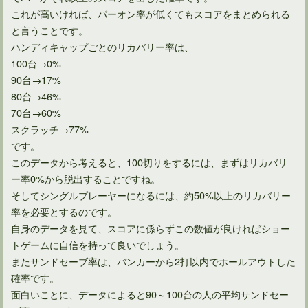
これが高いければ、パーオン率が低くてもスコアをまとめられる
と言うことです。
ハンディキャップごとのリカバリー率は、
100台→0%
90台→17%
80台→46%
ゴルファー人口の中で90切りできる人の割合はどのくらい？
70台→60%
スクラッチ→77%
です。
このデータから考えると、100切りをするには、まずはリカバリ
ー率0%から脱出することですね。
そしてシングルプレーヤーになるには、約50%以上のリカバリー
率を必要とするのです。
自身のデータを見て、スコアに係らずこの数値が良ければショー
トゲームに自信を持って良いでしょう。
またサンドセーブ率は、バンカーから2打以内でホールアウトした
確率です。
面白いことに、データによると90～100台の人の平均サンドセー
風速5M/Sがゴルフに与える影響と風の読み方、その対策とは