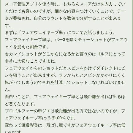
スコア管理アプリを使う時に、もちろんスコアだけを入力してい
くだけでも良いのですが、細かな内容をつけていくことで、デー
タが蓄積され、自分のラウンドを数値で分析することが出来ま
世界トッププロゴルファー松山英樹の年齢や経歴など徹底解析
す。
まずは「フェアウェイキープ率」についてお話しましょう。
フェアウェイキープ率は、パー3を除くティーショットがフェアウ
ェイを捉えた割合です。
セカンドショットがどこからになるかと言うのはゴルフにとって
非常に大切なことですよね。
フェアウェイからのショットだとスピンをかけてダイレクトにピ
ンを狙うことが出来ますが、ラフからだとスピンがかかりにくく
転がってしまうのでそれを計算してショットしなければいけませ
ん。
面白いことに、フェアウェイキープ率とは飛距離が出れば出るほ
ど悪くなります。
プロゴルファーになる為のプロテストとQTの関係について
プロゴルファーの申ジエは飛距離が出る方ではないのですが、フ
ェアウェイキープ率はほぼ100%です。
変わって渡邊彩香は、飛ばし屋ですがフェアウェイキープ率は低
いのです。