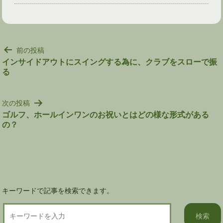
投
前の投稿
稿
インサイドアウトにスイングする為に、クラブをスローで振
る
ナ
ビ
ゲ
次の投稿
ー
ゴルフ、ホールインワンのお祝いとはどの様な形式がある
シ
の？
ョ
ン
キーワードで記事を検索できます。