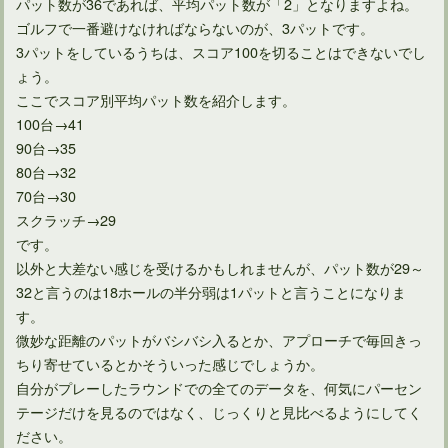
パット数が36であれば、平均パット数が「2」となりますよね。
ゴルフで一番避けなければならないのが、3パットです。
歴史に名を残す男子日本ゴルフツアーの優勝回数ランキング
3パットをしているうちは、スコア100を切ることはできないでし
ょう。
ここでスコア別平均パット数を紹介します。
100台→41
90台→35
80台→32
70台→30
スクラッチ→29
です。
以外と大差ない感じを受けるかもしれませんが、パット数が29～
32と言うのは18ホールの半分弱は1パットと言うことになりま
す。
微妙な距離のパットがバシバシ入るとか、アプローチで毎回きっ
ちり寄せているとかそういった感じでしょうか。
自分がプレーしたラウンドでの全てのデータを、何気にパーセン
テージだけを見るのではなく、じっくりと見比べるようにしてく
ださい。