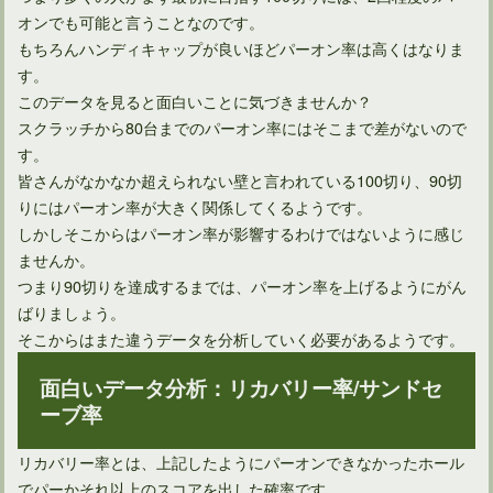
オンでも可能と言うことなのです。
ゴルフ場で2ラウンド分を楽しむのに必要なのは何時間？
もちろんハンディキャップが良いほどパーオン率は高くはなりま
す。
このデータを見ると面白いことに気づきませんか？
スクラッチから80台までのパーオン率にはそこまで差がないので
す。
皆さんがなかなか超えられない壁と言われている100切り、90切
りにはパーオン率が大きく関係してくるようです。
しかしそこからはパーオン率が影響するわけではないように感じ
ませんか。
つまり90切りを達成するまでは、パーオン率を上げるようにがん
ばりましょう。
そこからはまた違うデータを分析していく必要があるようです。
ゴルフを始めて90を切ることができる割合って何パーセント？
面白いデータ分析：リカバリー率/サンドセ
ーブ率
リカバリー率とは、上記したようにパーオンできなかったホール
でパーかそれ以上のスコアを出した確率です。