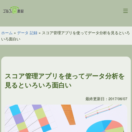
コ
ン
ゴ
テ
ル
ン
フ
ツ
ホーム
»
データ 記録
»
スコア管理アプリを使ってデータ分析を見るといろ
の
へ
いろ面白い
図
ス
書
キ
館
ッ
プ
スコア管理アプリを使ってデータ分析を
見るといろいろ面白い
最終更新日：2017/06/07