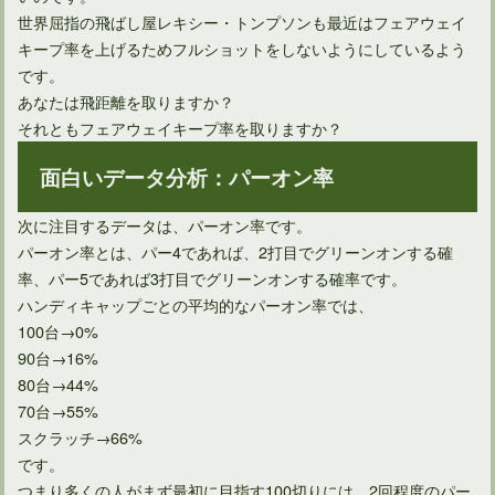
世界屈指の飛ばし屋レキシー・トンプソンも最近はフェアウェイ
キープ率を上げるためフルショットをしないようにしているよう
です。
あなたは飛距離を取りますか？
それともフェアウェイキープ率を取りますか？
面白いデータ分析：パーオン率
男子プロゴルファーにとって過酷な試合QTトーナメントとは
次に注目するデータは、パーオン率です。
パーオン率とは、パー4であれば、2打目でグリーンオンする確
率、パー5であれば3打目でグリーンオンする確率です。
ハンディキャップごとの平均的なパーオン率では、
100台→0%
90台→16%
80台→44%
70台→55%
スクラッチ→66%
です。
つまり多くの人がまず最初に目指す100切りには、2回程度のパー