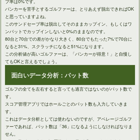
ブ率は0%です。
バンカーを苦手とするゴルファーは、とりあえず脱出できればOK
と思っていますよね。
このサンドセーブ率は脱出してそのままカップイン、もしくはワ
ンパットでカップインしないと0%のままなのです。
80台と70台での差がかなり大きく、80台でもたった7%で70台に
なると31%、スクラッチになると51%になります。
この分析値が高いゴルファーは、「バンカーが得意！」と自慢し
てもOKと言えるでしょう。
面白いデータ分析：パット数
ゴルフに関する飛距離やスコアなど多数存在するギネス記録
ゴルフの全てを左右すると言っても過言ではないのがパット数で
す。
スコア管理アプリではホールごとのパット数も入力していきま
ゴルフメジャー大会である日本オープン選手権競技歴代優勝者
す。
これはデータ分析としては使わないのですが、アベレージゴルフ
ァーであれば、パット数は「36」になるようにしなければなりま
ゴルフ市場が縮小傾向へと推移している現状と今後について
せん。