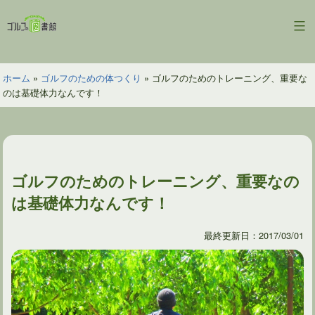
コ
ン
ゴ
テ
ル
ン
フ
ツ
ホーム
»
ゴルフのための体つくり
»
ゴルフのためのトレーニング、重要な
の
へ
のは基礎体力なんです！
図
ス
書
キ
館
ッ
プ
ゴルフのためのトレーニング、重要なの
は基礎体力なんです！
最終更新日：2017/03/01