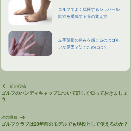
ゴルフでよく捻挫するショパール
関節を構成する骨の覚え方
左手薬指の痛みを感じるのはゴル
フが原因？防ぐためには？
投
前の投稿
稿
ゴルフのハンディキャップについて詳しく知っておきましょ
う
ナ
ビ
ゲ
次の投稿
ー
ゴルフクラブは20年前のモデルでも現役として使えるのか？
シ