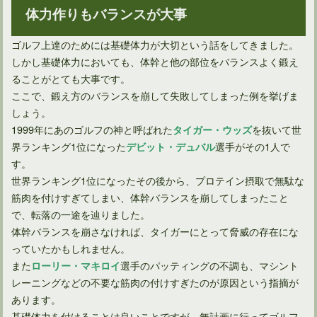
体力作りもバランスが大事
ゴルフ上達のためには基礎体力が大切という話をしてきました。
しかし基礎体力においても、体幹と他の部位をバランスよく鍛え
ることがとても大事です。
ここで、鍛え方のバランスを崩して失敗してしまった例を挙げま
しょう。
1999年にあのゴルフの神と呼ばれた
を抜いて世
タイガー・ウッズ
界ランキング1位になった
選手がその1人で
デビット・デュバル
す。
世界ランキング1位になったその後から、プロテイン摂取で無駄な
筋肉を付けすぎてしまい、体幹バランスを崩してしまったこと
で、転落の一途を辿りました。
体幹バランスを崩さなければ、タイガーにとって脅威の存在にな
っていたかもしれません。
また
選手のパッティングの不調も、マシント
ローリー・マキロイ
レーニングなどの不要な筋肉の付けすぎたのが原因という指摘が
あります。
基礎体力を付けることは良いことですが、無計画に行ってゴルフ