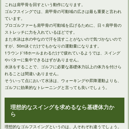
ゴルフスイングで体が固いと感じるのストレッチ不足が原因
これは肩甲骨を回すという動作になります。
ゴルフスイングでは、肩甲骨の可動域の広さは最も重要と言われ
ています。
ゴルフが原因で左手親指の付け根が痛いなら治療第一を徹底！
プロゴルファーも肩甲骨の可動域を広げるために、日々肩甲骨の
ストレッチに力を入れているほどです。
また水泳は水の中なので汗を流すことがないので気づかないので
すが、50m泳ぐだけでもかなりの運動量になります。
1ラウンド18ホールまわるだけで疲れているようでは、スイング
やパターに集中できるはずがありません。
水泳をすることで、ゴルフに必要な基礎体力以上の体力を付けら
れることは間違いありません。
そういって点において水泳は、ウォーキングや昇降運動よりも、
ゴルフに効果的なトレーニングと言っても良いでしょう。
理想的なスイングを求めるなら基礎体力か
ら
理想的なゴルフスイングというのは、人それぞれ違うでしょう。