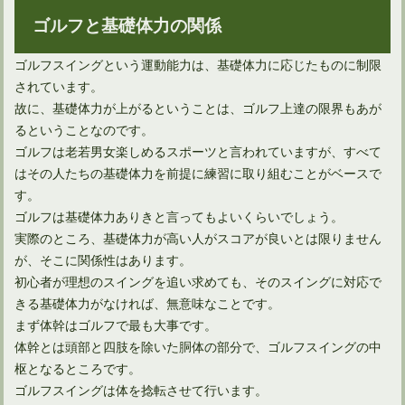
ゴルフと基礎体力の関係
ゴルフスイングという運動能力は、基礎体力に応じたものに制限
されています。
故に、基礎体力が上がるということは、ゴルフ上達の限界もあが
ゴルフの素振りで効率良く筋トレをしていこう！ベスト更新！
るということなのです。
ゴルフは老若男女楽しめるスポーツと言われていますが、すべて
はその人たちの基礎体力を前提に練習に取り組むことがベースで
す。
ゴルフは基礎体力ありきと言ってもよいくらいでしょう。
実際のところ、基礎体力が高い人がスコアが良いとは限りません
が、そこに関係性はあります。
初心者が理想のスイングを追い求めても、そのスイングに対応で
きる基礎体力がなければ、無意味なことです。
まず体幹はゴルフで最も大事です。
体幹とは頭部と四肢を除いた胴体の部分で、ゴルフスイングの中
枢となるところです。
ゴルフスイングが原因で肩甲骨が痛い場合の対策とは？
ゴルフスイングは体を捻転させて行います。