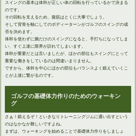
スイングの基本は体幹が正しい体の回転を行っているかで決まる
のです。
その回転を支えるため、腹筋はとくに大事でしょう。
そして背骨を軸にしてのボディーターンがゴルフのスイングの成
否を決めます。
体幹を使わずに腕だけのスイングになると、手打ちになってしま
い、すぐ上達に限界が訪れてしまいます。
体幹が重要だとは言いましたが、ほかの部位もスイングにとって
重要な働きをしているのは間違いまりません。
ですから、体幹を中心にほかの部位もバランスよく鍛えていくこ
とが上達に繋がるのです。
ゴルフの飛距離アップに効果的な筋力トレNo．1はスクワット
ゴルフの基礎体力作りのためのウォーキン
グ
さぁ！鍛えるぞ！といきなりトレーニングジムに通い出すという
のはなかなか難しいですよね。
まずは、ウォーキングを始めることで基礎体力作りをしましょ