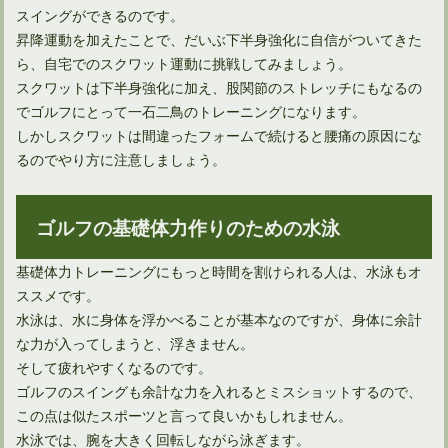
スイングができるのです。
昇降運動を加えたことで、だいぶ下半身強化に自信がついてきた
ゴルフのための筋トレは上半身のストレッチを兼ねよう！
ら、自宅でのスクワット運動に挑戦してみましょう。
スクワットは下半身強化に加え、股関節のストレッチにもなるの
でゴルフにとって一石二鳥のトレーニングになります。
しかしスクワットは間違ったフォームで続けると腰痛の原因にな
るのでやり方に注意しましょう。
ゴルフの基礎体力作りのための水泳
基礎体力トレーニングにもっと時間を割けられる人は、水泳もオ
ススメです。
ゴルフスイングに必要な捻転差を深くするためのストレッチ
水泳は、水に身体を浮かべることが基本なのですが、身体に余計
な力が入ってしまうと、浮きません。
そして疲れやすくなるのです。
ゴルフラウンドや素振りでのカロリー消費量ってどのくらい？
ゴルフのスイングも余計な力を入れるとミスショットするので、
この点は似たスポーツと言って良いかもしれません。
水泳では、腕を大きく回転しながら泳ぎます。