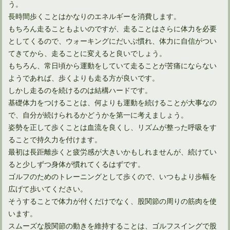
う。
長時間歩くことはかなりのエネルギーを消費します。
もちろん走ることもよいのですが、走ることはさらに体力を必要
としてくるので、ウォーキングにだいぶ慣れ、体力に自信がつい
ゴルフのスコアを伸ばすために筋トレをする女性に贈る鍛錬法
てきてから、走ることに変えると良いでしょう。
もちろん、常日頃から運動をしていて走ることが苦痛にならない
ようであれば、歩くよりも走る方が良いです。
しかし走るのを続けるのは結構ハードです。
基礎体力をつけることは、何よりも運動を続けることが大事なの
で、自分が続けられるかどうかを第一に考えましょう。
姿勢を正して歩くことは血流を良くし、リズムが整った呼吸をす
ることで持久力を付けます。
最初は長距離歩くと疲労感が大きいかもしれませんが、続けてい
ると少しずつ身体が慣れてくるはずです。
ゴルフのためのトレーニングとして歩くので、いつもより歩幅を
広げて歩いてください。
ゴルフスイングで手首を痛める原因と対策について
そうすることで体力が付くだけでなく、股関節の周りの筋肉を使
います。
スムーズな股関節の動きを維持することは、ゴルフスイングで股