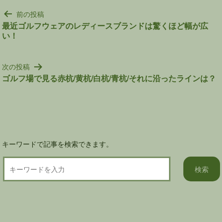
投
前の投稿
稿
最近ゴルフウェアのレディースブランドは驚くほど幅が広
い！
ナ
ビ
ゲ
次の投稿
ー
ゴルフ場で見る赤杭/黄杭/白杭/青杭/それに沿ったラインは？
シ
ョ
ン
キーワードで記事を検索できます。