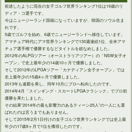
前述したように現在の女子ゴルフ世界ランキング1位は19歳のリ
ディア・コ選手です。
今はニュージーランド国籍になっていますが、韓国のソウル生ま
れです。
5歳でゴルフを始め、6歳でニュージーランドへ移住しています。
アマチュア時代にアマ世界ランキングで130週連続1位、全米アマ
チュア選手権で優勝するなどタイトルを総なめしました。
ゴルファー人口の中で90切りできる人の割合はどのくらい？
2012年のALPGツアー（オーストラリアツアー）の「NSW女子オ
ープン」で史上最年少の14歳10ヶ月で優勝しました。
そして2012年のLPGAツアー「カナディアン女子オープン」では
史上最年少の15歳4ヶ月で優勝しました。
2013年も連覇を果し、同年10月にプロへ転向したのです。
2014年4月「スインギング・スカートLPGAクラシック」でプロ初
優勝を果たしました。
その結果”2014年の最も影響力のあるティーン25人”の一人にも選
ばれたのは言うまでもありません。
そして2015年2月1日付けの女子ゴルフ世界ランキングでは史上最
年少の17歳9ヶ月で1位を獲得したのです。