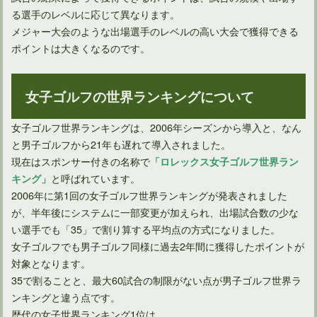
る選手のレベルに応じて異なります。
メジャー大会のような出場選手のレベルの高い大会で獲得できる
ポイントは大きくなるのです。
女子ゴルフの世界ランキングについて
女子ゴルフ世界ランキングは、2006年シーズンから導入と、なん
と男子ゴルフから21年も遅れて導入されました。
男子プロゴルファーにとって過酷な試合QTトーナメントとは
現在はスポンサー付きの名称で
「ロレックス女子ゴルフ世界ラン
と呼ばれています。
キング」
2006年に第1回の女子ゴルフ世界ランキングが発表されました
が、半年後にシステムに一部変更が加えられ、出場試合数の少な
い選手でも「35」で割り算する平均点の方式になりました。
女子ゴルフでも男子ゴルフ同様に過去2年間に獲得したポイントが
対象となります。
35で割ることと、最大60試合の制限がない点が男子ゴルフ世界ラ
ンキングと違う点です。
歴代の女子世界ランキング1位は、