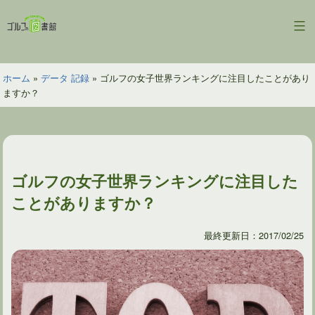
コ
ン
ゴ
テ
ル
ン
フ
ツ
ホーム
»
データ 記録
»
ゴルフの女子世界ランキングに注目したことがあり
の
へ
ますか？
図
ス
書
キ
館
ッ
プ
ゴルフの女子世界ランキングに注目した
ことがありますか？
最終更新日：2017/02/25