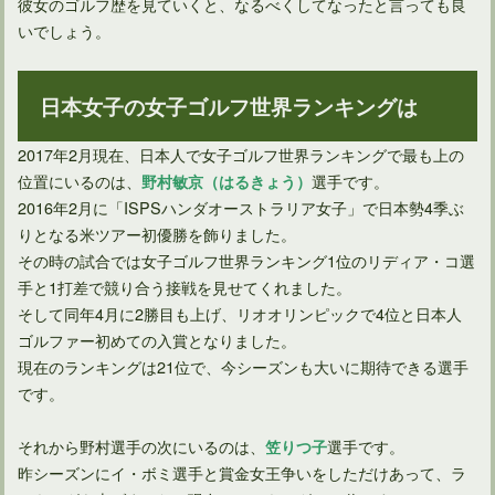
彼女のゴルフ歴を見ていくと、なるべくしてなったと言っても良
風速5M/Sがゴルフに与える影響と風の読み方、その対策とは
いでしょう。
日本女子の女子ゴルフ世界ランキングは
2017年2月現在、日本人で女子ゴルフ世界ランキングで最も上の
位置にいるのは、
選手です。
野村敏京（はるきょう）
2016年2月に「ISPSハンダオーストラリア女子」で日本勢4季ぶ
りとなる米ツアー初優勝を飾りました。
その時の試合では女子ゴルフ世界ランキング1位のリディア・コ選
手と1打差で競り合う接戦を見せてくれました。
そして同年4月に2勝目も上げ、リオオリンピックで4位と日本人
ゴルフに関する飛距離やスコアなど多数存在するギネス記録
ゴルファー初めての入賞となりました。
現在のランキングは21位で、今シーズンも大いに期待できる選手
です。
ゴルフメジャー大会である日本オープン選手権競技歴代優勝者
それから野村選手の次にいるのは、
選手です。
笠りつ子
昨シーズンにイ・ボミ選手と賞金女王争いをしただけあって、ラ
ゴルフ市場が縮小傾向へと推移している現状と今後について