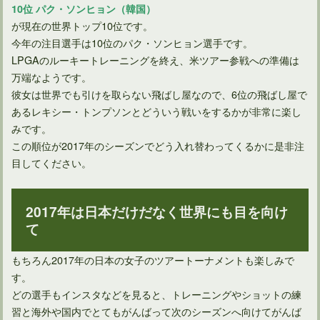
10位 パク・ソンヒョン（韓国）
が現在の世界トップ10位です。
今年の注目選手は10位のパク・ソンヒョン選手です。
LPGAのルーキートレーニングを終え、米ツアー参戦への準備は
万端なようです。
彼女は世界でも引けを取らない飛ばし屋なので、6位の飛ばし屋で
あるレキシー・トンプソンとどういう戦いをするかが非常に楽し
みです。
この順位が2017年のシーズンでどう入れ替わってくるかに是非注
目してください。
2017年は日本だけだなく世界にも目を向け
て
もちろん2017年の日本の女子のツアートーナメントも楽しみで
す。
どの選手もインスタなどを見ると、トレーニングやショットの練
習と海外や国内でとてもがんばって次のシーズンへ向けてがんば