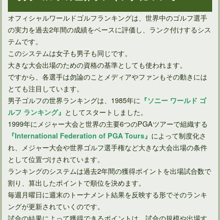
オフィシャルワールドゴルフランキングは、世界中のゴルフ選手
の実力を過去2年間の成績をベースに評価し、ランク付けするシス
テムです。
世界トッププロゴルファー松山英樹の年齢や経歴など徹底解析
このシステムは女子も男子も同じです。
大きな大会出場のための資格の基準としても使われます。
ですから、各選手は勿論のことメディアやファンもその動きには
とても注目しています。
男子ゴルフの世界ランキングは、1985年に
『ソニー ワールド ゴ
としてスタートしました。
ルフ ランキング』
1999年にメジャー大会と世界の主要6つのPGAツアーで組織する
によって制度化さ
『International Federation of PGA Tours』
れ、メジャー大会や世界ゴルフ選手権など大きな大会出場の条件
として位置づけされています。
ランキングのシステムは過去2年間の獲得ポイントを出場試合数で
割り、算出したポイントで順位を決めます。
プロゴルファーになる為のプロテストとQTの関係について
毎週月曜日に週末のトーナメント結果を反映する形でそのランキ
ングが更新されていくのです。
試合の結果によって獲得できるポイントは、試合の規模や出場す