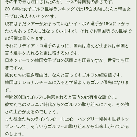
その中で最も注目されたのが、上位の韓国勢の多さです。
2016年の女子ゴルフ世界ランキングでは15位以内になんと韓国女
子プロが8人もいたのです。
現在はまだツアーが始まっていないイ・ボミ選手が16位に下がっ
たのもあって7人にはなっていますが、それでも韓国勢での世界で
の活躍は目立ちます。
それにリディア・コ選手のように、国籍は違えど生まれは韓国と
言う選手を入れると更に増えるのです。
日本ツアーでの韓国女子プロの活躍にも圧巻ですが、世界でも圧
巻ですね。
彼女たちの強さ理由は、なんと言ってもゴルフの経験値です。
韓国はナショナルチームに入ると学業よりもゴルフ優先になりま
す。
年間200日はゴルフに拘束されると言うのは有名な話です。
彼女たちのジュニア時代からのゴルフの取り組みにこそ、その強
さの土台があるのでしょう。
また彼女たちのライバル心・向上心・ハングリー精神も世界トッ
プレベルで、そういうゴルフへの取り組みから出来上がっている
のしょう。